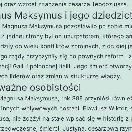
j oraz wzrost znaczenia cesarza Teodozjusza.
us Maksymus i jego dziedzic
e Magnusa Maksymusa pozostawiło po sobie m
 Z jednej strony był on uzurpatorem, którego a
ziły do wielu konfliktów zbrojnych, z drugiej 
ego rządy przyczyniły się do pewnych reform i 
racji Galii i północnej Italii. Jego śmierć otworz
ch liderów oraz zmian w strukturze władzy.
ważne osobistości
Magnusa Maksymusa, rok 388 przyniósł równie
 innych wpływowych postaci. Flawiusz Wiktor, 
a, nie zdążył na stałe wpisać się w historię 
rzedwczesnej śmierci. Justyna, cesarzowa rzym