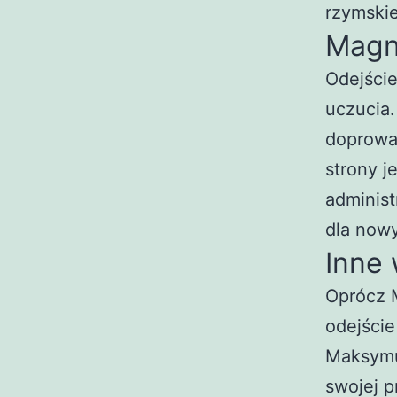
rzymskie
Magn
Odejści
uczucia.
doprowad
strony j
administ
dla nowy
Inne 
Oprócz 
odejście
Maksymus
swojej p