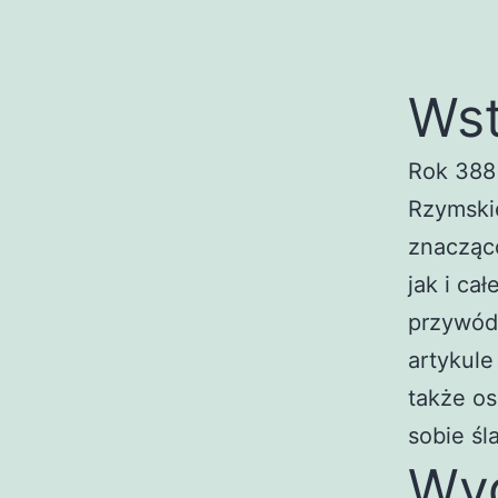
Ws
Rok 388 
Rzymskie
znacząc
jak i ca
przywódc
artykule
także os
sobie śla
Wyd