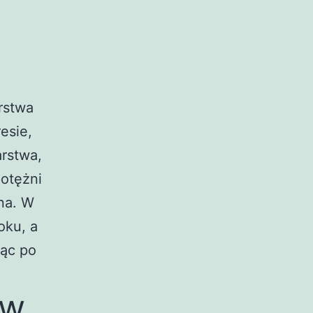
rstwa
esie,
rstwa,
potężni
na. W
oku, a
jąc po
 w