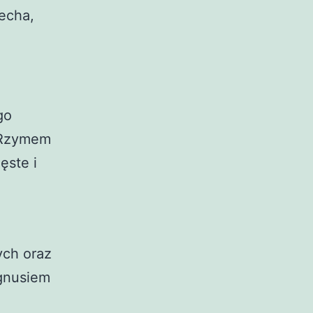
echa,
go
y Rzymem
ęste i
ych oraz
agnusiem