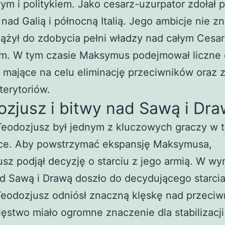
m i politykiem. Jako cesarz-uzurpator zdołał p
 nad Galią i północną Italią. Jego ambicje nie zn
dążył do zdobycia pełni władzy nad całym Ces
m. W tym czasie Maksymus podejmował liczne d
e mające na celu eliminację przeciwników oraz 
erytoriów.
zjusz i bitwy nad Sawą i Dr
eodozjusz był jednym z kluczowych graczy w t
ce. Aby powstrzymać ekspansję Maksymusa,
sz podjął decyzję o starciu z jego armią. W wy
d Sawą i Drawą doszło do decydującego starcia
eodozjusz odniósł znaczną klęskę nad przeciw
ęstwo miało ogromne znaczenie dla stabilizacji 