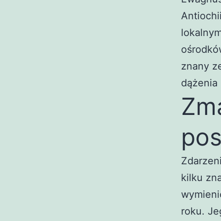
Antiochi
lokalny
ośrodków
znany z
dążenia 
Zma
pos
Zdarzeni
kilku zn
wymieni
roku. Je