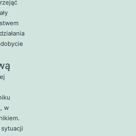
rzejąć
ały
arstwem
ziałania
zdobycie
awą
ej
niku
, w
nikiem.
sytuacji