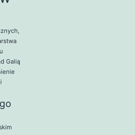
cznych,
arstwa
u
d Galią
nienie
i
ego
skim