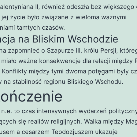
lentyniana II, również odeszła bez większego 
jej życie było związane z wieloma ważnymi
niami tamtych czasów.
cja na Bliskim Wschodzie
a zapomnieć o Szapurze III, królu Persji, które
e miało ważne konsekwencje dla relacji międz
. Konflikty między tymi dwoma potęgami były cz
 na stabilność regionu Bliskiego Wschodu.
ończenie
n.e. to czas intensywnych wydarzeń polityczn
ących się realiów religijnych. Walka między M
sem a cesarzem Teodozjuszem ukazuje