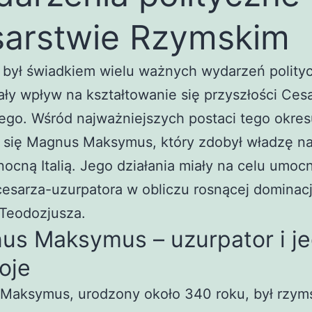
arstwie Rzymskim
 był świadkiem wielu ważnych wydarzeń polity
ały wpływ na kształtowanie się przyszłości Ces
ego. Wśród najważniejszych postaci tego okres
 się Magnus Maksymus, który zdobył władzę na
nocną Italią. Jego działania miały na celu umoc
cesarza-uzurpatora w obliczu rosnącej dominacj
 Teodozjusza.
us Maksymus – uzurpator i j
oje
Maksymus, urodzony około 340 roku, był rzym