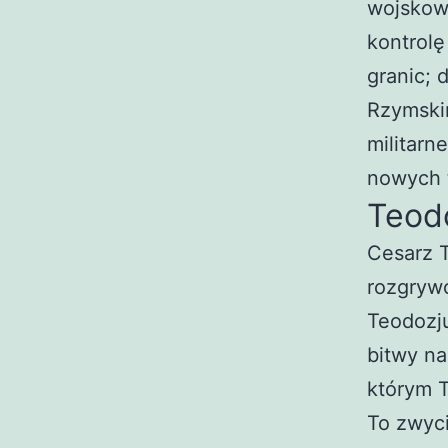
wojskowy
kontrolę
granic; 
Rzymski
militarn
nowych t
Teodo
Cesarz T
rozgryw
Teodozju
bitwy na
którym T
To zwyci