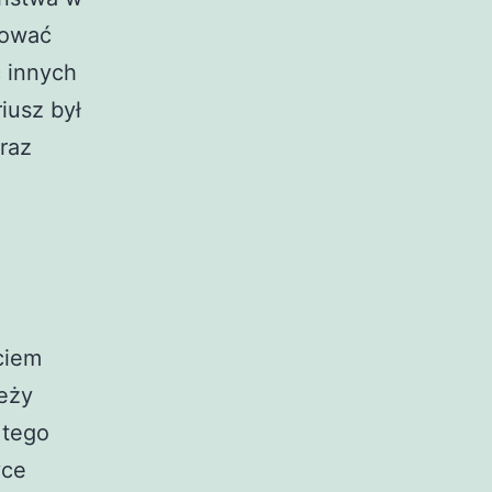
erować
 innych
iusz był
raz
ciem
leży
 tego
yce