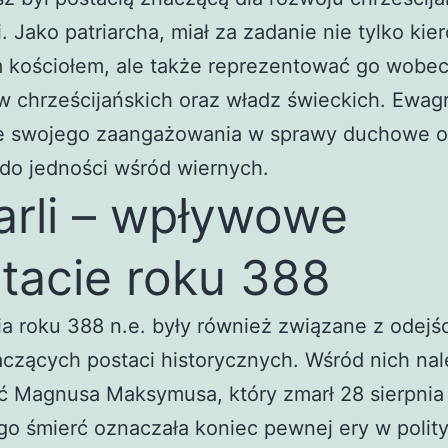
i. Jako patriarcha, miał za zadanie nie tylko ki
m kościołem, ale także reprezentować go wobec
 chrześcijańskich oraz władz świeckich. Ewagr
e swojego zaangażowania w sprawy duchowe o
do jedności wśród wiernych.
rli – wpływowe
tacie roku 388
a roku 388 n.e. były również związane z odejś
aczących postaci historycznych. Wśród nich na
ć Magnusa Maksymusa, który zmarł 28 sierpnia
go śmierć oznaczała koniec pewnej ery w polit