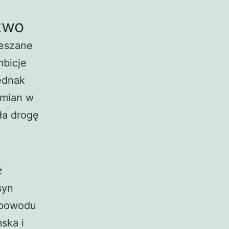
two
ieszane
mbicje
jednak
zmian w
yła drogę
ż
syn
z powodu
ska i