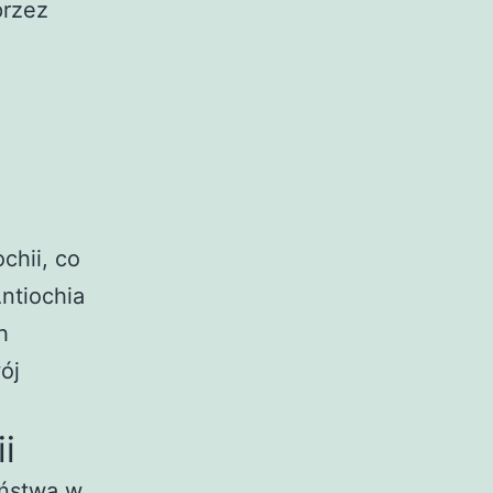
przez
chii, co
Antiochia
h
ój
i
aństwa w