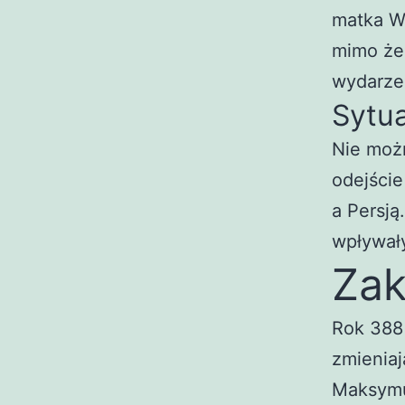
matka Wa
mimo że 
wydarze
Sytua
Nie możn
odejści
a Persją
wpływały
Zak
Rok 388 
zmieniaj
Maksymu