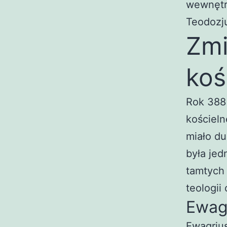
wewnętrz
Teodozj
Zmi
koś
Rok 388 
kościeln
miało du
była jed
tamtych 
teologii 
Ewagr
Ewagrius