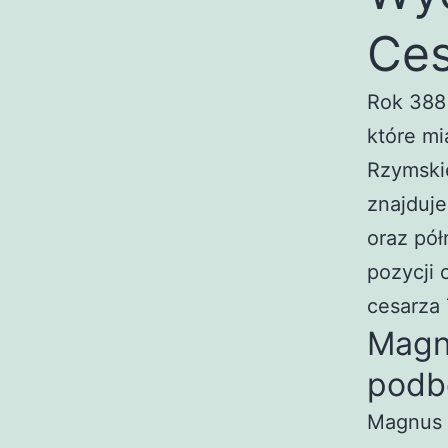
Ces
Rok 388
które mi
Rzymski
znajduje
oraz pół
pozycji 
cesarza
Magn
podb
Magnus 