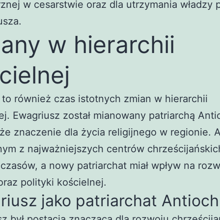
nej w cesarstwie oraz dla utrzymania władzy 
usza.
any w hierarchii
cielnej
to również czas istotnych zmian w hierarchii
ej. Ewagriusz został mianowany patriarchą Antio
że znaczenie dla życia religijnego w regionie. 
nym z najważniejszych centrów chrześcijańskic
czasów, a nowy patriarchat miał wpływ na rozw
oraz polityki kościelnej.
iusz jako patriarchat Antiochi
z był postacią znaczącą dla rozwoju chrześcij