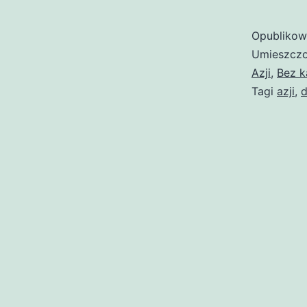
Opubliko
Umieszczo
Azji
,
Bez k
Tagi
azji
,