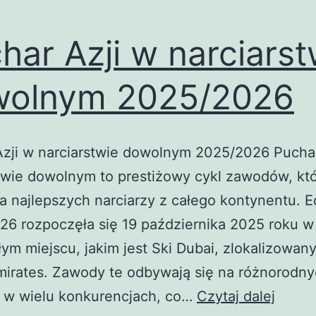
har Azji w narciarst
wolnym 2025/2026
Azji w narciarstwie dowolnym 2025/2026 Puchar
twie dowolnym to prestiżowy cykl zawodów, kt
a najlepszych narciarzy z całego kontynentu. E
6 rozpoczęła się 19 października 2025 roku w
ym miejscu, jakim jest Ski Dubai, zlokalizowan
mirates. Zawody te odbywają się na różnorodn
Pucha
i w wielu konkurencjach, co…
Czytaj dalej