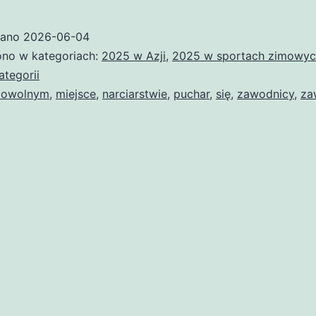
Azji
w
wano
2026-06-04
narcia
no w kategoriach:
2025 w Azji
,
2025 w sportach zimowy
dowo
ategorii
dowolnym
,
miejsce
,
narciarstwie
,
puchar
,
się
,
zawodnicy
,
za
2025/