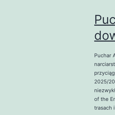
Puc
do
Puchar 
narciars
przyciąg
2025/202
niezwykł
of the E
trasach 