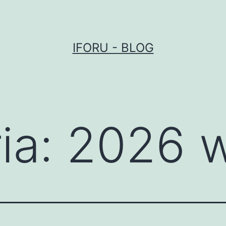
IFORU - BLOG
ia:
2026 w