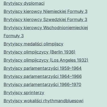
Brytyjscy dyplomaci
Brytyjscy kierowcy Niemieckiej Formuły 3
Brytyjscy kierowcy Szwedzkiej Formuły 3
Brytyjscy kierowcy Wschodnioniemieckiej
Formuły 3
Brytyjscy medaliści olimpijscy
Brytyjscy olimpijczycy (Berlin 1936)
Brytyjscy olimpijczycy (Los Angeles 1932)
Brytyjscy parlamentarzyści 1959–1964
Brytyjscy parlamentarzyści 1964–1966
Brytyjscy parlamentarzyści 1966–1970
Brytyjscy sprinterzy
Brytyjscy wokaliści rhythmandbluesowi