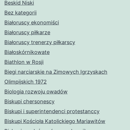
Beskid Niski
Bez kategorii
Białoruscy ekonomiści
Białoruscy piłkarze
Białoruscy trenerzy piłkarscy
Białoskórnikowate
Biathlon w Rosji
Biegi narciarskie na Zimowych Igrzyskach
Olimpijskich 1972
Biologia rozwoju owadów
Biskupi chersonescy
Biskupi i superintendenci protestanccy
Biskupi Kościoła Katolickiego Mariawitów