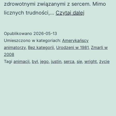
zdrowotnymi związanymi z sercem. Mimo
Justin
licznych trudności,…
Czytaj dalej
Wright
Opublikowano
2026-05-13
Umieszczono w kategoriach:
Amerykańscy
animatorzy
,
Bez kategorii
,
Urodzeni w 1981
,
Zmarli w
2008
Tagi
animacji
,
był
,
jego
,
justin
,
serca
,
się
,
wright
,
życie