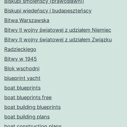
Biskupi smoleńscy (prawosławni)
Biskupi wiedeńscy i budapeszteńscy
Bitwa Warszawska
Bitwy II wojny światowej z udziałem Niemiec
Bitwy II wojny światowej z udziałem Związku
Radzieckiego
Bitwy w 1945
Blok wschodni
blueprint yacht
boat blueprints
boat blueprints free
boat building blueprints
boat building plans
boat construction plans