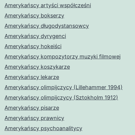
Amerykańscy artyści współcześni
Amerykańscy bokserzy
Amerykańscy długodystansowcy
Amerykańscy dyrygenci
Amerykańscy hokeiści
Amerykańscy kompozytorzy muzyki filmowej
Amerykańscy koszykarze
Amerykańscy lekarze
Amerykańscy olimpijczycy (Lillehammer 1994)
Amerykańscy olimpijczycy (Sztokholm 1912)
Amerykańscy pisarze
Amerykańscy prawnicy
Amerykańscy psychoanalitycy