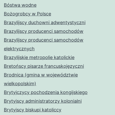
Bóstwa wodne
Bożogrobcy w Polsce
Brazylijscy duchowni adwentystyczni
Brazylijscy producenci samochodów
Brazylijscy producenci samochodów
elektrycznych
Brazylijskie metropolie katolickie
Bretońscy pisarze francuskojęzyczni
Brodnica (gmina w województwie
wielkopolskim)
Brytyjczycy pochodzenia kongijskiego
Brytyjscy administratorzy kolonialni
Brytyjscy biskupi katoliccy