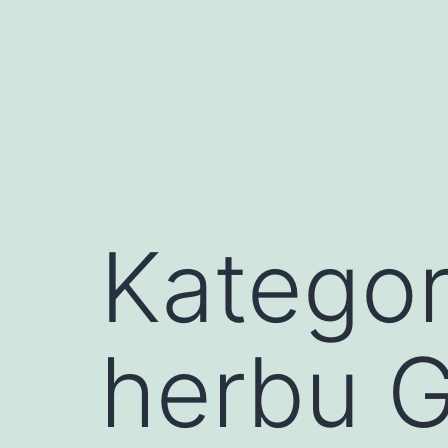
Przejdź
do
treści
Kategor
herbu G