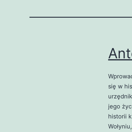
Ant
Wprowadz
się w hi
urzędnik
jego ży
historii
Wołyniu