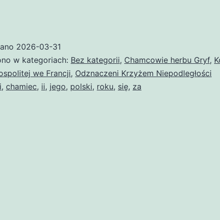
oni
miec
nsul)
wano
2026-03-31
no w kategoriach:
Bez kategorii
,
Chamcowie herbu Gryf
,
K
ospolitej we Francji
,
Odznaczeni Krzyżem Niepodległości
i
,
chamiec
,
ii
,
jego
,
polski
,
roku
,
się
,
za