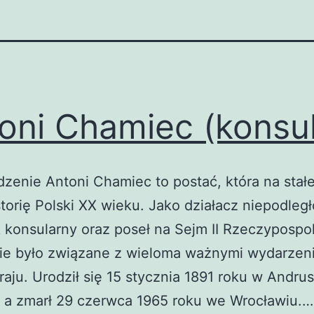
oni Chamiec (konsul
enie Antoni Chamiec to postać, która na stałe
storię Polski XX wieku. Jako działacz niepodleg
 konsularny oraz poseł na Sejm II Rzeczypospoli
cie było związane z wieloma ważnymi wydarzen
 kraju. Urodził się 15 stycznia 1891 roku w Andru
, a zmarł 29 czerwca 1965 roku we Wrocławiu.