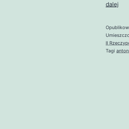
Ant
dalej
Cha
(ko
Opubliko
Umieszczo
II Rzeczyp
Tagi
anton