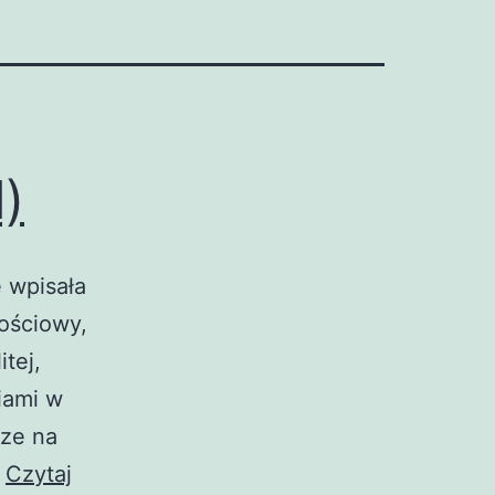
)
 wpisała
łościowy,
tej,
iami w
sze na
…
Czytaj