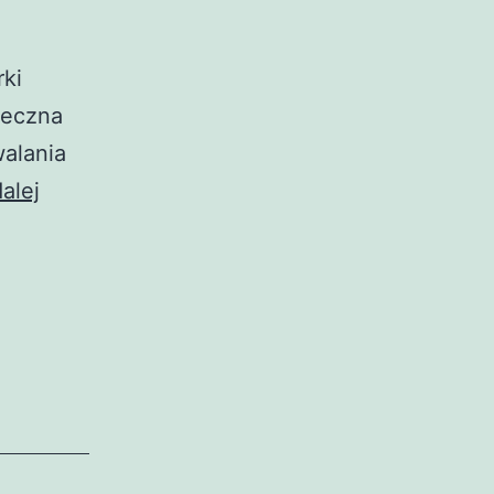
rki
teczna
alania
Cukierki
alej
reklamowe
–
skuteczna
forma
promocji
Twojej
marki