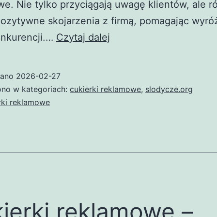
e. Nie tylko przyciągają uwagę klientów, ale r
ozytywne skojarzenia z firmą, pomagając wyróż
Cukierki
onkurencji.…
Czytaj dalej
reklamowe
–
wano
2026-02-27
skuteczna
no w kategoriach:
cukierki reklamowe
,
slodycze.org
forma
rki reklamowe
promocji
Twojej
marki
ierki reklamowe –