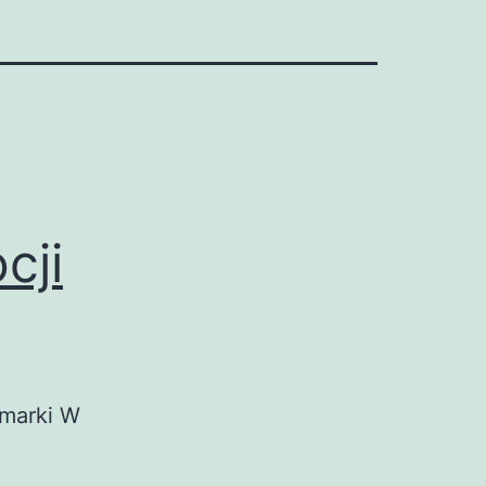
cji
 marki W