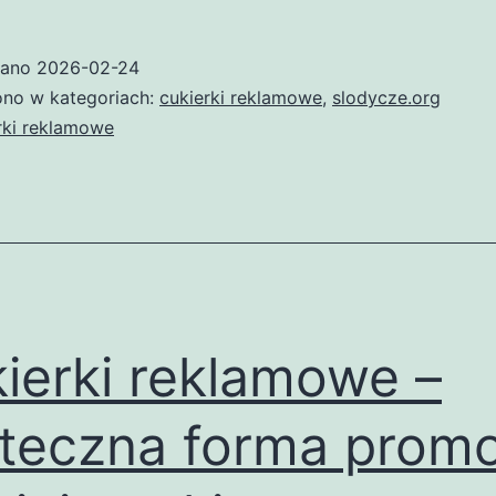
reklamowe
–
wano
2026-02-24
skuteczny
no w kategoriach:
cukierki reklamowe
,
slodycze.org
sposób
rki reklamowe
na
promocję
Twojej
marki
ierki reklamowe –
teczna forma promo