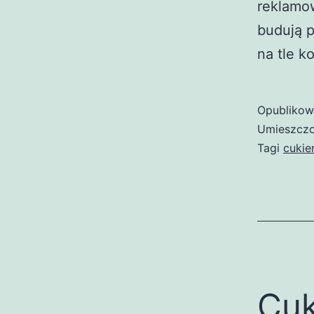
reklamow
budują p
na tle k
Opubliko
Umieszczo
Tagi
cukie
Cuk