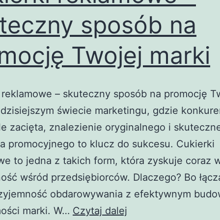
teczny sposób na
mocję Twojej marki
i reklamowe – skuteczny sposób na promocję T
dzisiejszym świecie marketingu, gdzie konkuren
e zacięta, znalezienie oryginalnego i skuteczn
a promocyjnego to klucz do sukcesu. Cukierki
e to jedna z takich form, która zyskuje coraz 
ność wśród przedsiębiorców. Dlaczego? Bo łącz
rzyjemność obdarowywania z efektywnym bud
Cukierki
ości marki. W…
Czytaj dalej