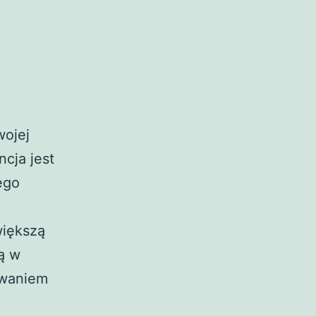
wojej
cja jest
ego
większą
ą w
owaniem