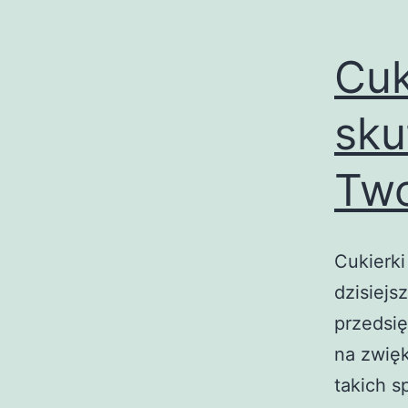
Cuk
sku
Two
Cukierki
dzisiejs
przedsi
na zwię
takich s