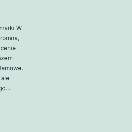
 marki W
gromna,
ócenie
razem
klamowe.
 ale
ego…