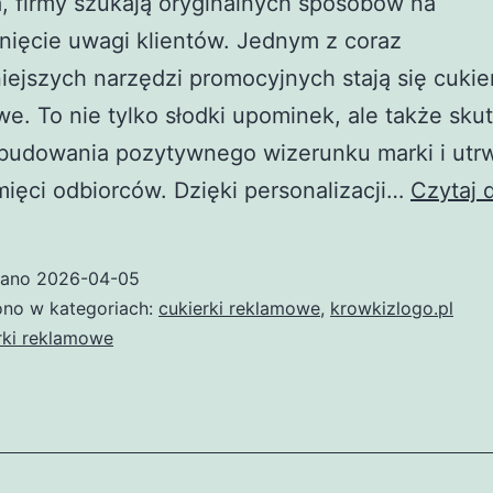
, firmy szukają oryginalnych sposobów na
nięcie uwagi klientów. Jednym z coraz
iejszych narzędzi promocyjnych stają się cukie
e. To nie tylko słodki upominek, ale także sku
budowania pozytywnego wizerunku marki i utrw
mięci odbiorców. Dzięki personalizacji…
Czytaj d
wano
2026-04-05
no w kategoriach:
cukierki reklamowe
,
krowkizlogo.pl
rki reklamowe