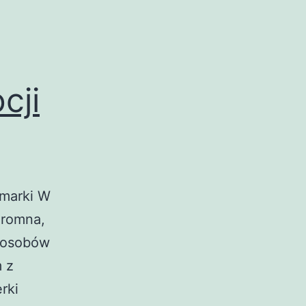
cji
 marki W
gromna,
sposobów
 z
rki