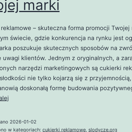
jej marki
 reklamowe – skuteczna forma promocji Twojej
zym świecie, gdzie konkurencja na rynku jest o
arka poszukuje skutecznych sposobów na zwr
e uwagi klientów. Jednym z oryginalnych, a za
onych narzędzi marketingowych są cukierki re
słodkości nie tylko kojarzą się z przyjemnością,
tanowią doskonałą formę budowania pozytywn
Cukierki
alej
reklamowe
–
wano
2026-01-02
skuteczna
no w kategoriach:
cukierki reklamowe
,
slodycze.org