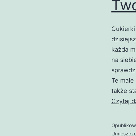
Two
Cukierki
dzisiejs
każda m
na siebi
sprawdz
Te małe 
także s
Czytaj d
Opubliko
Umieszczo