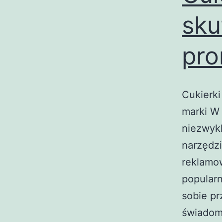
sku
pro
Cukierk
marki W 
niezwykl
narzędzi
reklamow
popular
sobie p
świadom