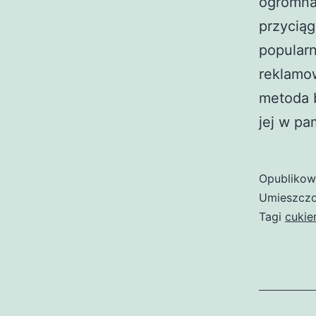
ogromna
przyciąg
popularn
reklamow
metoda 
jej w pa
Opubliko
Umieszczo
Tagi
cukie