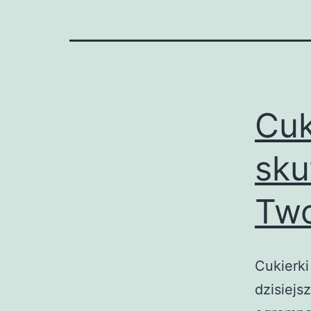
Cuk
sku
Two
Cukierki
dzisiejs