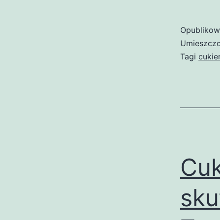
Opubliko
Umieszczo
Tagi
cukie
Cuk
sku