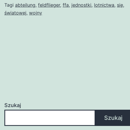
Tagi
abteilung
,
feldflieger
,
ffa
,
jednostki
,
lotnictwa
,
się
,
światowej
,
wojny
Szukaj
Szukaj