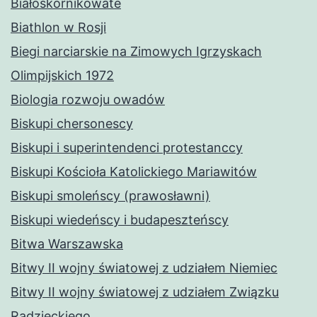
Białoskórnikowate
Biathlon w Rosji
Biegi narciarskie na Zimowych Igrzyskach
Olimpijskich 1972
Biologia rozwoju owadów
Biskupi chersonescy
Biskupi i superintendenci protestanccy
Biskupi Kościoła Katolickiego Mariawitów
Biskupi smoleńscy (prawosławni)
Biskupi wiedeńscy i budapeszteńscy
Bitwa Warszawska
Bitwy II wojny światowej z udziałem Niemiec
Bitwy II wojny światowej z udziałem Związku
Radzieckiego