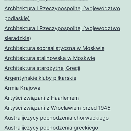
Architektura I Rzeczypospolitej (województwo
podlaskie)
Architektura I Rzeczypospolitej (województwo
sieradzkie)
Architektura socrealistyczna w Moskwie
Architektura stalinowska w Moskwie
Architektura starożytnej Grecji
Argentyńskie kluby piłkarskie
Armia Krajowa
Artyści związani z Haarlemem
Artyści związani z Wrocławiem przed 1945
Australijczycy pochodzenia chorwackiego
Australijczycy pochodzenia greckiego