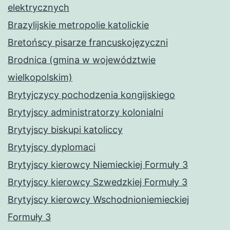
elektrycznych
Brazylijskie metropolie katolickie
Bretońscy pisarze francuskojęzyczni
Brodnica (gmina w województwie
wielkopolskim)
Brytyjczycy pochodzenia kongijskiego
Brytyjscy administratorzy kolonialni
Brytyjscy biskupi katoliccy
Brytyjscy dyplomaci
Brytyjscy kierowcy Niemieckiej Formuły 3
Brytyjscy kierowcy Szwedzkiej Formuły 3
Brytyjscy kierowcy Wschodnioniemieckiej
Formuły 3