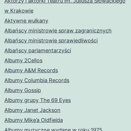
Aktorzy i aktorki Teatru im. Juliusza Słowackiego
w Krakowie
Aktywne wulkany
Albańscy ministrowie spraw zagranicznych
Albańscy ministrowie sprawiedliwości
Albańscy parlamentarzyści
Albumy 2Cellos
Albumy A&M Records
Albumy Columbia Records
Albumy Gossip
Albumy grupy The 69 Eyes
Albumy Janet Jackson
Albumy Mike’a Oldfielda
Albumy muzyczne wydane w roku 1975