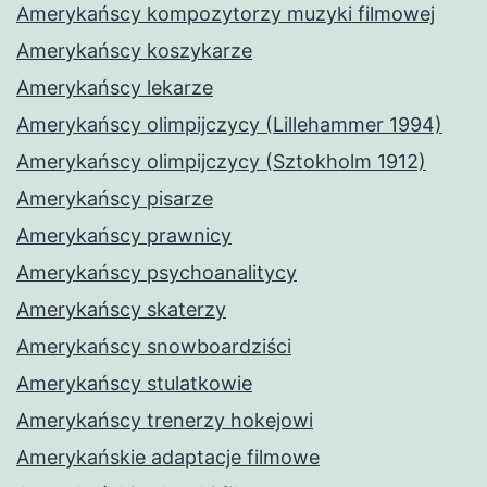
Amerykańscy kompozytorzy muzyki filmowej
Amerykańscy koszykarze
Amerykańscy lekarze
Amerykańscy olimpijczycy (Lillehammer 1994)
Amerykańscy olimpijczycy (Sztokholm 1912)
Amerykańscy pisarze
Amerykańscy prawnicy
Amerykańscy psychoanalitycy
Amerykańscy skaterzy
Amerykańscy snowboardziści
Amerykańscy stulatkowie
Amerykańscy trenerzy hokejowi
Amerykańskie adaptacje filmowe