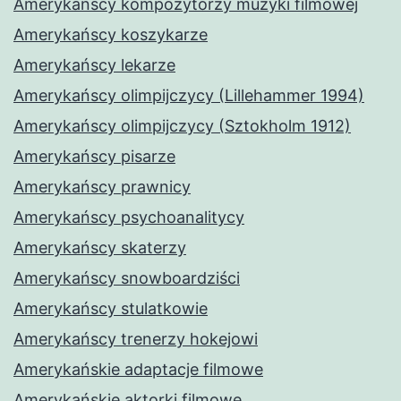
Amerykańscy kompozytorzy muzyki filmowej
Amerykańscy koszykarze
Amerykańscy lekarze
Amerykańscy olimpijczycy (Lillehammer 1994)
Amerykańscy olimpijczycy (Sztokholm 1912)
Amerykańscy pisarze
Amerykańscy prawnicy
Amerykańscy psychoanalitycy
Amerykańscy skaterzy
Amerykańscy snowboardziści
Amerykańscy stulatkowie
Amerykańscy trenerzy hokejowi
Amerykańskie adaptacje filmowe
Amerykańskie aktorki filmowe