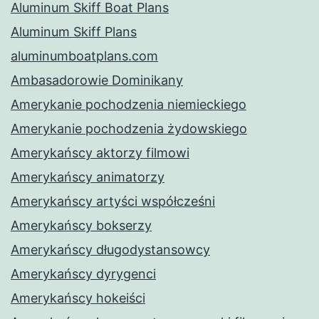
Aluminum Skiff Boat Plans
Aluminum Skiff Plans
aluminumboatplans.com
Ambasadorowie Dominikany
Amerykanie pochodzenia niemieckiego
Amerykanie pochodzenia żydowskiego
Amerykańscy aktorzy filmowi
Amerykańscy animatorzy
Amerykańscy artyści współcześni
Amerykańscy bokserzy
Amerykańscy długodystansowcy
Amerykańscy dyrygenci
Amerykańscy hokeiści