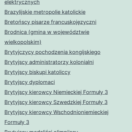
elektrycznych
Brazylijskie metropolie katolickie
Bretońscy pisarze francuskojęzyczni
Brodnica (gmina w województwie
wielkopolskim)
Brytyjczycy pochodzenia kongijskiego
Brytyjscy administratorzy kolonialni
Brytyjscy biskupi katoliccy
Brytyjscy dyplomaci
Brytyjscy kierowcy Niemieckiej Formuły 3
Brytyjscy kierowcy Szwedzkiej Formuły 3
Brytyjscy kierowcy Wschodnioniemieckiej
Formuły 3