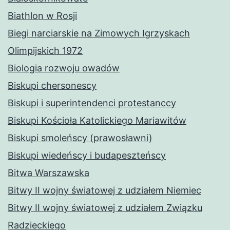
Biathlon w Rosji
Biegi narciarskie na Zimowych Igrzyskach
Olimpijskich 1972
Biologia rozwoju owadów
Biskupi chersonescy
Biskupi i superintendenci protestanccy
Biskupi Kościoła Katolickiego Mariawitów
Biskupi smoleńscy (prawosławni)
Biskupi wiedeńscy i budapeszteńscy
Bitwa Warszawska
Bitwy II wojny światowej z udziałem Niemiec
Bitwy II wojny światowej z udziałem Związku
Radzieckiego