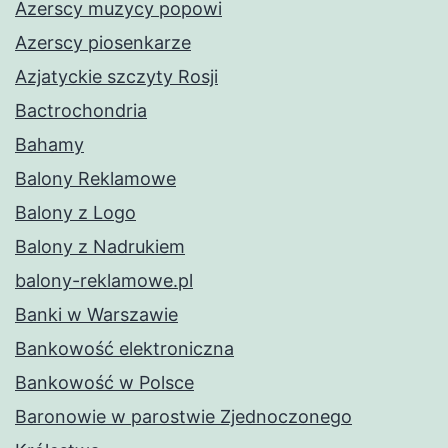
Azerscy muzycy popowi
Azerscy piosenkarze
Azjatyckie szczyty Rosji
Bactrochondria
Bahamy
Balony Reklamowe
Balony z Logo
Balony z Nadrukiem
balony-reklamowe.pl
Banki w Warszawie
Bankowość elektroniczna
Bankowość w Polsce
Baronowie w parostwie Zjednoczonego