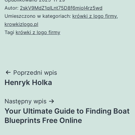
Autor:
2skV9MdZ1qlLnt75D8f6mioI4rz5wd
Umieszczono w kategoriach:
krówki z logo firmy
,
krowkizlogo.pl
Tagi
krówki z logo firmy
Nawigacja
Poprzedni wpis
Henryk Holka
wpisu
Następny wpis
Your Ultimate Guide to Finding Boat
Blueprints Free Online