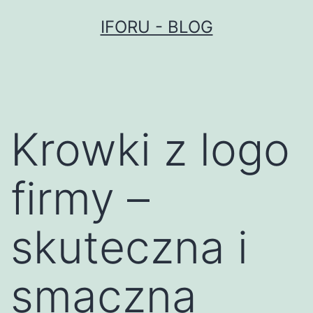
Przejdź
IFORU - BLOG
do
treści
Krowki z logo
firmy –
skuteczna i
smaczna