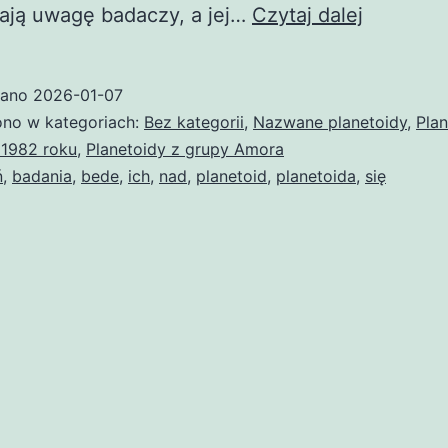
(3691)
ają uwagę badaczy, a jej…
Czytaj dalej
Bede
wano
2026-01-07
no w kategoriach:
Bez kategorii
,
Nazwane planetoidy
,
Plan
 1982 roku
,
Planetoidy z grupy Amora
ń
,
badania
,
bede
,
ich
,
nad
,
planetoid
,
planetoida
,
się