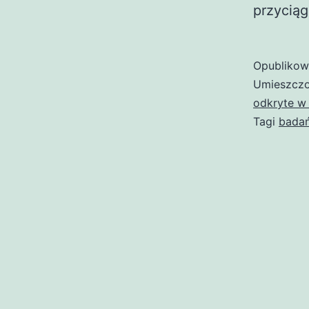
przyciąg
Opubliko
Umieszczo
odkryte w
Tagi
bada