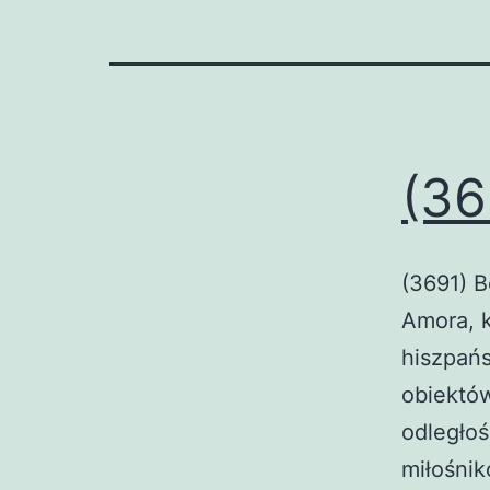
(36
(3691) B
Amora, k
hiszpańs
obiektów
odległoś
miłośnik