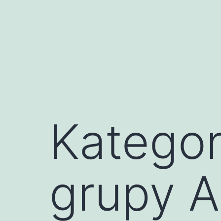
Przejdź
do
treści
Kategor
grupy 