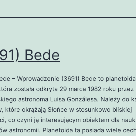
91) Bede
ede – Wprowadzenie (3691) Bede to planetoida
tóra została odkryta 29 marca 1982 roku przez
kiego astronoma Luisa Gonzálesa. Należy do ka
, które okrążają Słońce w stosunkowo bliskiej
ci, co czyni ją interesującym obiektem dla nau
ów astronomii. Planetoida ta posiada wiele cech