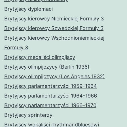
Brytyjscy dyplomaci
Brytyjscy kierowcy Niemieckiej Formuły 3
Brytyjscy kierowcy Szwedzkiej Formuły 3
Brytyjscy kierowcy Wschodnioniemieckiej
Formuły 3
Brytyjscy medaliści olimpijscy
Brytyjscy olimpijczycy (Berlin 1936)
Brytyjscy olimpijczycy (Los Angeles 1932)
Brytyjscy parlamentarzyści 1959–1964
Brytyjscy parlamentarzyści 1964–1966
Brytyjscy parlamentarzyści 1966–1970
Brytyjscy sprinterzy
Brytyjscy wokaliści rhythmandbluesowi