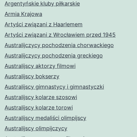
Argentyńskie kluby piłkarskie
Armia Krajowa
Artyści związani z Haarlemem
Artyści związani z Wrocławiem przed 1945
Australijczycy pochodzenia chorwackiego
Australijczycy pochodzenia greckiego
Australijscy aktorzy filmowi
Australijscy bokserzy
Australijscy gimnastycy i gimnastyczki
Australijscy kolarze szosowi
Australijscy kolarze torowi
Australijscy medaliści olimpijscy
Australijscy olimpijczycy