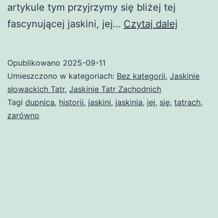
artykule tym przyjrzymy się bliżej tej
Dupnica
fascynującej jaskini, jej…
Czytaj dalej
(jaskinia
Opublikowano
2025-09-11
Umieszczono w kategoriach:
Bez kategorii
,
Jaskinie
słowackich Tatr
,
Jaskinie Tatr Zachodnich
Tagi
dupnica
,
historii
,
jaskini
,
jaskinia
,
jej
,
się
,
tatrach
,
zarówno