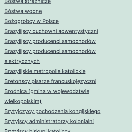
Bóstwa strażnicze
Bóstwa wodne
Bożogrobcy w Polsce
Brazylijscy duchowni adwentystyczni
Brazylijscy producenci samochodów
Brazylijscy producenci samochodów
elektrycznych
Brazylijskie metropolie katolickie
Bretońscy pisarze francuskojęzyczni
Brodnica (gmina w województwie
wielkopolskim)
Brytyjczycy pochodzenia kongijskiego
Brytyjscy administratorzy kolonialni
Brytyjscy biskupi katoliccy