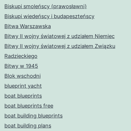
Biskupi smoleńscy (prawosławni)
Biskupi wiedeńscy i budapeszteńscy
Bitwa Warszawska
Bitwy II wojny światowej z udziałem Niemiec
Bitwy II wojny światowej z udziałem Związku
Radzieckiego
Bitwy w 1945
Blok wschodni
blueprint yacht
boat blueprints
boat blueprints free
boat building blueprints
boat building plans