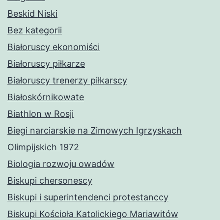
Beskid Niski
Bez kategorii
Białoruscy ekonomiści
Białoruscy piłkarze
Białoruscy trenerzy piłkarscy
Białoskórnikowate
Biathlon w Rosji
Biegi narciarskie na Zimowych Igrzyskach
Olimpijskich 1972
Biologia rozwoju owadów
Biskupi chersonescy
Biskupi i superintendenci protestanccy
Biskupi Kościoła Katolickiego Mariawitów