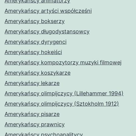
Amerykańscy animatorzy
Amerykańscy artyści współcześni
Amerykańscy bokserzy
Amerykańscy długodystansowcy
Amerykańscy dyrygenci
Amerykańscy hokeiści
Amerykańscy kompozytorzy muzyki filmowej
Amerykańscy koszykarze
Amerykańscy lekarze
Amerykańscy olimpijczycy (Lillehammer 1994)
Amerykańscy olimpijczycy (Sztokholm 1912)
Amerykańscy pisarze
Amerykańscy prawnicy
Amerykańscy psychoanalitycy