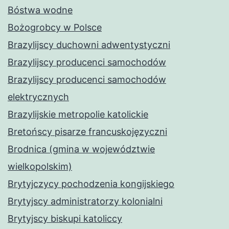
Bóstwa wodne
Bożogrobcy w Polsce
Brazylijscy duchowni adwentystyczni
Brazylijscy producenci samochodów
Brazylijscy producenci samochodów
elektrycznych
Brazylijskie metropolie katolickie
Bretońscy pisarze francuskojęzyczni
Brodnica (gmina w województwie
wielkopolskim)
Brytyjczycy pochodzenia kongijskiego
Brytyjscy administratorzy kolonialni
Brytyjscy biskupi katoliccy