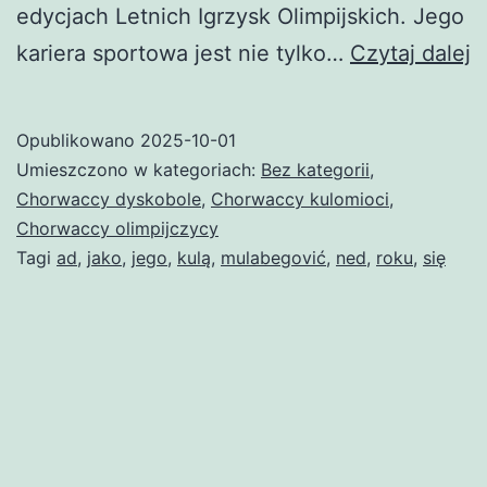
edycjach Letnich Igrzysk Olimpijskich. Jego
N
kariera sportowa jest nie tylko…
Czytaj dalej
M
Opublikowano
2025-10-01
Umieszczono w kategoriach:
Bez kategorii
,
Chorwaccy dyskobole
,
Chorwaccy kulomioci
,
Chorwaccy olimpijczycy
Tagi
ad
,
jako
,
jego
,
kulą
,
mulabegović
,
ned
,
roku
,
się