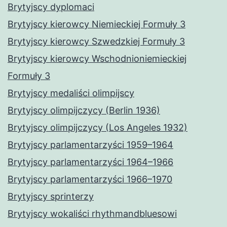
Brytyjscy dyplomaci
Brytyjscy kierowcy Niemieckiej Formuły 3
Brytyjscy kierowcy Szwedzkiej Formuły 3
Brytyjscy kierowcy Wschodnioniemieckiej
Formuły 3
Brytyjscy medaliści olimpijscy
Brytyjscy olimpijczycy (Berlin 1936)
Brytyjscy olimpijczycy (Los Angeles 1932)
Brytyjscy parlamentarzyści 1959–1964
Brytyjscy parlamentarzyści 1964–1966
Brytyjscy parlamentarzyści 1966–1970
Brytyjscy sprinterzy
Brytyjscy wokaliści rhythmandbluesowi