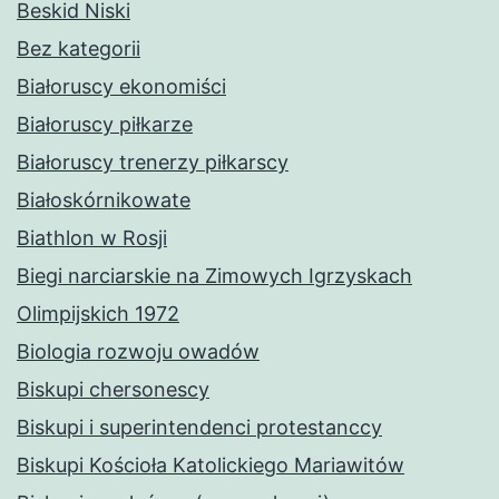
Beskid Niski
Bez kategorii
Białoruscy ekonomiści
Białoruscy piłkarze
Białoruscy trenerzy piłkarscy
Białoskórnikowate
Biathlon w Rosji
Biegi narciarskie na Zimowych Igrzyskach
Olimpijskich 1972
Biologia rozwoju owadów
Biskupi chersonescy
Biskupi i superintendenci protestanccy
Biskupi Kościoła Katolickiego Mariawitów