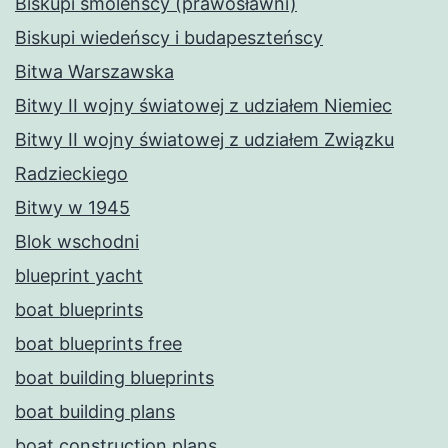
Biskupi smoleńscy (prawosławni)
Biskupi wiedeńscy i budapeszteńscy
Bitwa Warszawska
Bitwy II wojny światowej z udziałem Niemiec
Bitwy II wojny światowej z udziałem Związku
Radzieckiego
Bitwy w 1945
Blok wschodni
blueprint yacht
boat blueprints
boat blueprints free
boat building blueprints
boat building plans
boat construction plans