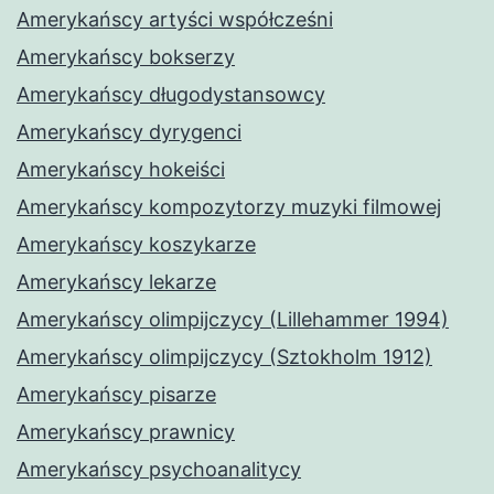
Amerykańscy artyści współcześni
Amerykańscy bokserzy
Amerykańscy długodystansowcy
Amerykańscy dyrygenci
Amerykańscy hokeiści
Amerykańscy kompozytorzy muzyki filmowej
Amerykańscy koszykarze
Amerykańscy lekarze
Amerykańscy olimpijczycy (Lillehammer 1994)
Amerykańscy olimpijczycy (Sztokholm 1912)
Amerykańscy pisarze
Amerykańscy prawnicy
Amerykańscy psychoanalitycy