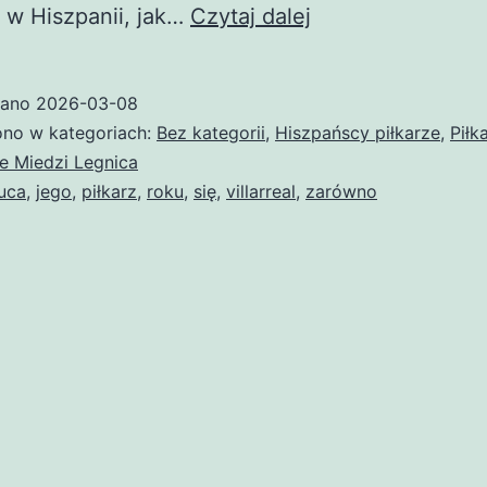
Chuca
 w Hiszpanii, jak…
Czytaj dalej
wano
2026-03-08
no w kategoriach:
Bez kategorii
,
Hiszpańscy piłkarze
,
Piłk
ze Miedzi Legnica
uca
,
jego
,
piłkarz
,
roku
,
się
,
villarreal
,
zarówno