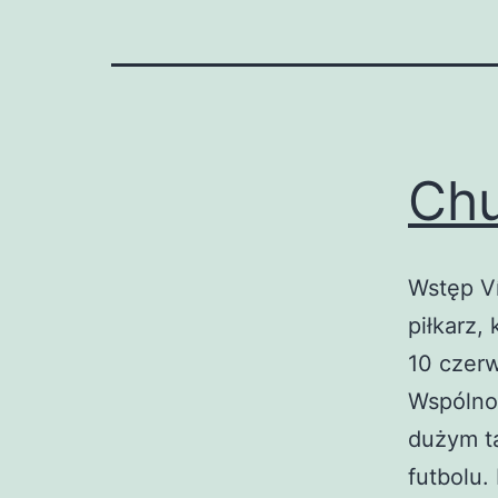
Ch
Wstęp Ví
piłkarz,
10 czerw
Wspólno
dużym t
futbolu.