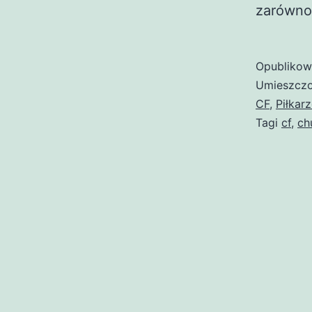
zarówno
Opubliko
Umieszczo
CF
,
Piłkar
Tagi
cf
,
ch