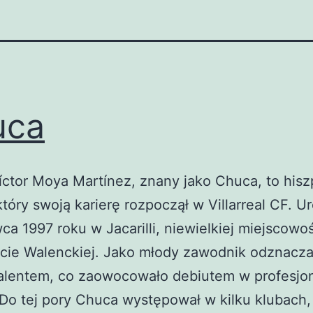
uca
ctor Moya Martínez, znany jako Chuca, to hisz
 który swoją karierę rozpoczął w Villarreal CF. Ur
ca 1997 roku w Jacarilli, niewielkiej miejscowo
cie Walenckiej. Jako młody zawodnik odznaczał
alentem, co zaowocowało debiutem w profesjo
 Do tej pory Chuca występował w kilku klubach,