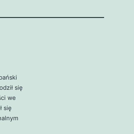
pański
odził się
ści we
 się
nalnym