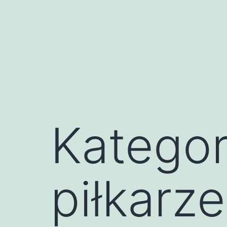
Przejdź
do
treści
Kategor
piłkarze