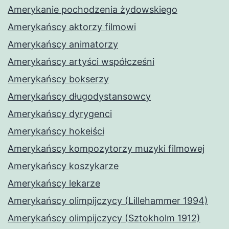
Amerykanie pochodzenia żydowskiego
Amerykańscy aktorzy filmowi
Amerykańscy animatorzy
Amerykańscy artyści współcześni
Amerykańscy bokserzy
Amerykańscy długodystansowcy
Amerykańscy dyrygenci
Amerykańscy hokeiści
Amerykańscy kompozytorzy muzyki filmowej
Amerykańscy koszykarze
Amerykańscy lekarze
Amerykańscy olimpijczycy (Lillehammer 1994)
Amerykańscy olimpijczycy (Sztokholm 1912)