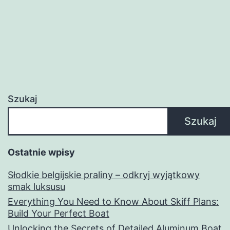
i
Dekor
Szukaj
Szukaj
Ostatnie wpisy
Słodkie belgijskie praliny – odkryj wyjątkowy
smak luksusu
Everything You Need to Know About Skiff Plans:
Build Your Perfect Boat
Unlocking the Secrets of Detailed Aluminum Boat