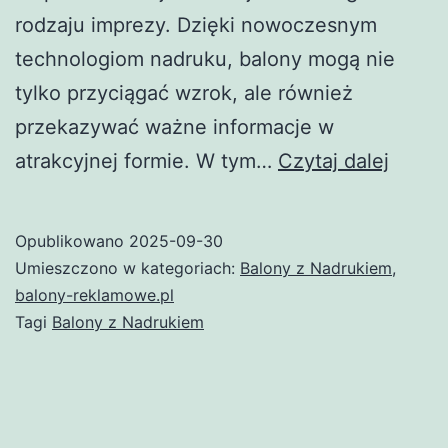
rodzaju imprezy. Dzięki nowoczesnym
technologiom nadruku, balony mogą nie
tylko przyciągać wzrok, ale również
przekazywać ważne informacje w
Balon
atrakcyjnej formie. W tym…
Czytaj dalej
z
Nadru
Opublikowano
2025-09-30
–
Umieszczono w kategoriach:
Balony z Nadrukiem
,
Skute
balony-reklamowe.pl
Tagi
Balony z Nadrukiem
Sposó
na
Wyjąt
Rekla