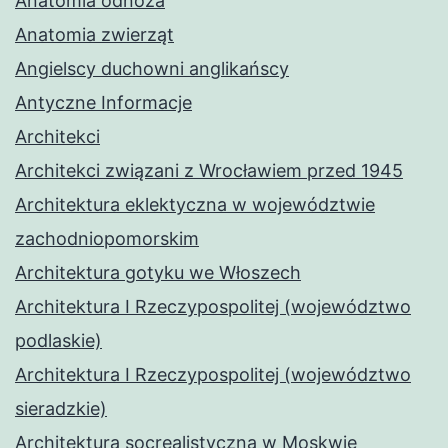
Anatomia odnóża
Anatomia zwierząt
Angielscy duchowni anglikańscy
Antyczne Informacje
Architekci
Architekci związani z Wrocławiem przed 1945
Architektura eklektyczna w województwie
zachodniopomorskim
Architektura gotyku we Włoszech
Architektura I Rzeczypospolitej (województwo
podlaskie)
Architektura I Rzeczypospolitej (województwo
sieradzkie)
Architektura socrealistyczna w Moskwie