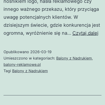
nośnikiem logo, hasła reklamowego czy
innego ważnego przekazu, który przyciąga
uwagę potencjalnych klientów. W
dzisiejszym świecie, gdzie konkurencja jest
Ba
ogromna, wyróżnienie się na…
Czytaj dalej
z
Na
Opublikowano
2026-03-19
–
Umieszczono w kategoriach:
Balony z Nadrukiem
,
Sk
balony-reklamowe.pl
Tagi
Balony z Nadrukiem
Fo
Re
i
De