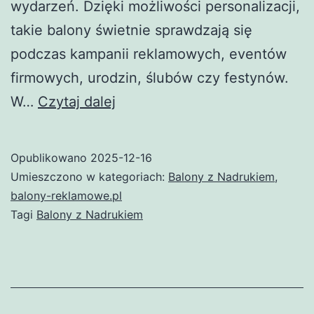
wydarzeń. Dzięki możliwości personalizacji,
takie balony świetnie sprawdzają się
podczas kampanii reklamowych, eventów
firmowych, urodzin, ślubów czy festynów.
Balony
W…
Czytaj dalej
z
Nadrukiem
Opublikowano
2025-12-16
–
Umieszczono w kategoriach:
Balony z Nadrukiem
,
Skuteczna
balony-reklamowe.pl
Tagi
Balony z Nadrukiem
Forma
Reklamy
i
Dekoracji