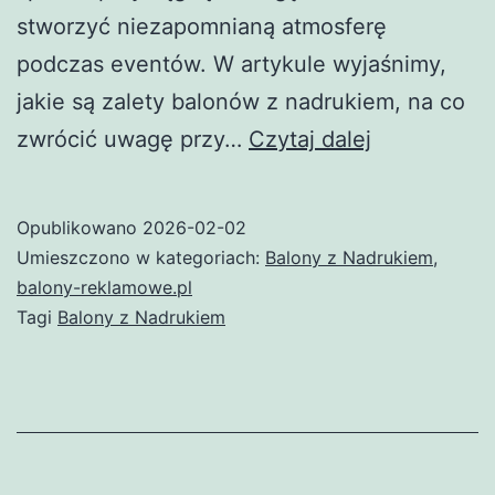
stworzyć niezapomnianą atmosferę
podczas eventów. W artykule wyjaśnimy,
jakie są zalety balonów z nadrukiem, na co
Balony
zwrócić uwagę przy…
Czytaj dalej
z
Nadrukiem
Opublikowano
2026-02-02
–
Umieszczono w kategoriach:
Balony z Nadrukiem
,
Skuteczna
balony-reklamowe.pl
Tagi
Balony z Nadrukiem
i
Kreatywna
Forma
Reklamy