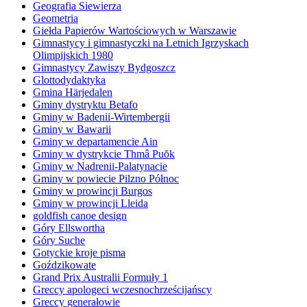
Geografia Siewierza
Geometria
Giełda Papierów Wartościowych w Warszawie
Gimnastycy i gimnastyczki na Letnich Igrzyskach
Olimpijskich 1980
Gimnastycy Zawiszy Bydgoszcz
Glottodydaktyka
Gmina Härjedalen
Gminy dystryktu Betafo
Gminy w Badenii-Wirtembergii
Gminy w Bawarii
Gminy w departamencie Ain
Gminy w dystrykcie Thmâ Puŏk
Gminy w Nadrenii-Palatynacie
Gminy w powiecie Pilzno Północ
Gminy w prowincji Burgos
Gminy w prowincji Lleida
goldfish canoe design
Góry Ellswortha
Góry Suche
Gotyckie kroje pisma
Goździkowate
Grand Prix Australii Formuły 1
Greccy apologeci wczesnochrześcijańscy
Greccy generałowie