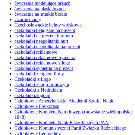
ćwiczenia modelujące brzuch
ćwiczenia na płaski brzuch
ćwiczenia na smukłe biodra
Czarne dziury
Czechosłowackie hełmy wojskowe
czekoladki belgijskie na prezent
czekoladki na prezent hurtowo
czekoladki neapolitanki hurt
czekoladki neapolitanki na prezent
czekoladki reklamowe
czekoladki reklamowe Symetria
czekoladki reklamowe z logo
czekoladki symetria na prezent
czekoladki z logiem firmy
Czekoladki z Logo
czekoladki z logo firmowym
Czekoladki z Nadrukiem
czekoladkizlogo.pl
Członkowie Amerykańskiej Akademii Sztuk i Nauk
Członkowie Freikorpsu
Członkowie Komitetu Narodowego (powstanie wielkopolskie
1848)
Członkowie Komitetu Nauk Filozoficznych PAN
Członkowie Komunistycznej Partii Związku Radzieckiego
Członkowie Leopoldiny