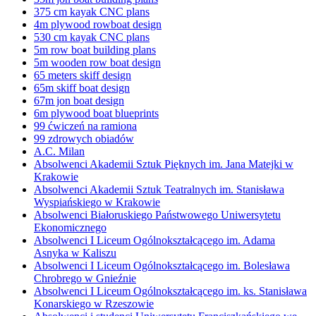
375 cm kayak CNC plans
4m plywood rowboat design
530 cm kayak CNC plans
5m row boat building plans
5m wooden row boat design
65 meters skiff design
65m skiff boat design
67m jon boat design
6m plywood boat blueprints
99 ćwiczeń na ramiona
99 zdrowych obiadów
A.C. Milan
Absolwenci Akademii Sztuk Pięknych im. Jana Matejki w
Krakowie
Absolwenci Akademii Sztuk Teatralnych im. Stanisława
Wyspiańskiego w Krakowie
Absolwenci Białoruskiego Państwowego Uniwersytetu
Ekonomicznego
Absolwenci I Liceum Ogólnokształcącego im. Adama
Asnyka w Kaliszu
Absolwenci I Liceum Ogólnokształcącego im. Bolesława
Chrobrego w Gnieźnie
Absolwenci I Liceum Ogólnokształcącego im. ks. Stanisława
Konarskiego w Rzeszowie