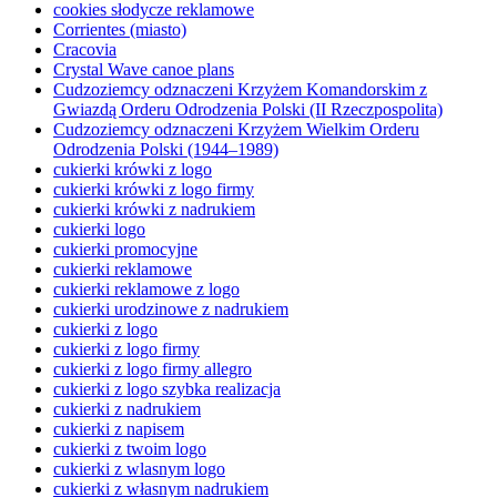
cookies słodycze reklamowe
Corrientes (miasto)
Cracovia
Crystal Wave canoe plans
Cudzoziemcy odznaczeni Krzyżem Komandorskim z
Gwiazdą Orderu Odrodzenia Polski (II Rzeczpospolita)
Cudzoziemcy odznaczeni Krzyżem Wielkim Orderu
Odrodzenia Polski (1944–1989)
cukierki krówki z logo
cukierki krówki z logo firmy
cukierki krówki z nadrukiem
cukierki logo
cukierki promocyjne
cukierki reklamowe
cukierki reklamowe z logo
cukierki urodzinowe z nadrukiem
cukierki z logo
cukierki z logo firmy
cukierki z logo firmy allegro
cukierki z logo szybka realizacja
cukierki z nadrukiem
cukierki z napisem
cukierki z twoim logo
cukierki z wlasnym logo
cukierki z własnym nadrukiem