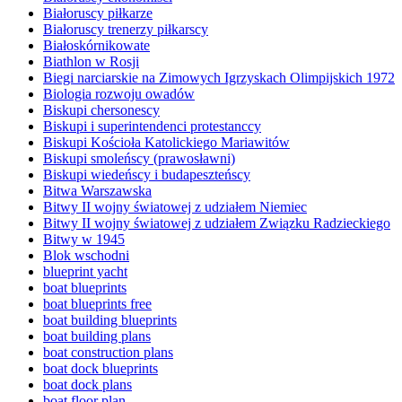
Białoruscy piłkarze
Białoruscy trenerzy piłkarscy
Białoskórnikowate
Biathlon w Rosji
Biegi narciarskie na Zimowych Igrzyskach Olimpijskich 1972
Biologia rozwoju owadów
Biskupi chersonescy
Biskupi i superintendenci protestanccy
Biskupi Kościoła Katolickiego Mariawitów
Biskupi smoleńscy (prawosławni)
Biskupi wiedeńscy i budapeszteńscy
Bitwa Warszawska
Bitwy II wojny światowej z udziałem Niemiec
Bitwy II wojny światowej z udziałem Związku Radzieckiego
Bitwy w 1945
Blok wschodni
blueprint yacht
boat blueprints
boat blueprints free
boat building blueprints
boat building plans
boat construction plans
boat dock blueprints
boat dock plans
boat floor plan