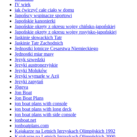
IV wiek
jak ćwiczyć całe ciało w domu
Japońscy wspinacze sportowi
Japońskie kanonierki
Japońskie okręty z okresu wojny chińsko-japońskiej
Japońskie okręty z okresu wojny rosyjsko-japońskiej
Jaskinie słowackich Tatr
Jaskinie Tatr Zachodnich
Jednostki lotnicze Cesarstwa Niemieckiego
Jednostki miar masy
Język szwedzki
Języki austronezyjskie
Języki Moluków
Języki wymarłe w Azji
Języki zapytań
Jõgeva
Jon Boat
Jon Boat Plans
jon boat plans with console
jon boat plans with long deck
jon boat plans with side console
jonboat.net
jonboatplans.com
Kajakarze na Letnich Igrzyskach Olimpijskich 1992
Kajakarze na Letnich Igrzyskach Olimpijskich 2000