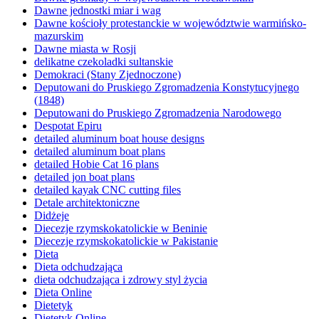
Dawne jednostki miar i wag
Dawne kościoły protestanckie w województwie warmińsko-
mazurskim
Dawne miasta w Rosji
delikatne czekoladki sultanskie
Demokraci (Stany Zjednoczone)
Deputowani do Pruskiego Zgromadzenia Konstytucyjnego
(1848)
Deputowani do Pruskiego Zgromadzenia Narodowego
Despotat Epiru
detailed aluminum boat house designs
detailed aluminum boat plans
detailed Hobie Cat 16 plans
detailed jon boat plans
detailed kayak CNC cutting files
Detale architektoniczne
Didżeje
Diecezje rzymskokatolickie w Beninie
Diecezje rzymskokatolickie w Pakistanie
Dieta
Dieta odchudzająca
dieta odchudzająca i zdrowy styl życia
Dieta Online
Dietetyk
Dietetyk Online