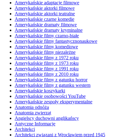
Amerykańskie adaptacje filmowe
Amerykańskie aktorki filmowe
Amerykańskie aktorki teatralne
Amerykańskie czarne komedie
Amerykańskie dramaty filmowe
Amerykańskie dramaty kryminalne
Amerykańskie filmy czarno-białe
Amerykańskie filmy fantastycznonaukowe
Amerykańskie filmy komediowe
Amerykańskie filmy niezależne
Amerykańskie filmy z 1972 roku
Amerykańskie filmy z 1973 roku
Amerykańskie filmy z 1991 roku
Amerykańskie filmy z 2010 roku
Amerykańskie filmy z gatunku horror
Amerykańskie filmy z gatunku western
Amerykańskie koszykarki
Amerykańskie osobowości YouTube
Amerykańskie zespoły eksperymentalne
Anatomia odnóża
Anatomia zwierząt
Angielscy duchowni anglikańscy
Antyczne Informacje
Architekci
Architekci związani z Wrocławiem przed 1945