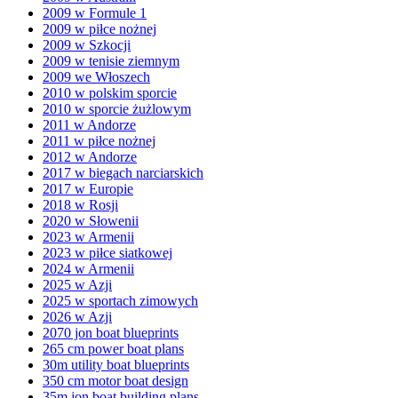
2009 w Formule 1
2009 w piłce nożnej
2009 w Szkocji
2009 w tenisie ziemnym
2009 we Włoszech
2010 w polskim sporcie
2010 w sporcie żużlowym
2011 w Andorze
2011 w piłce nożnej
2012 w Andorze
2017 w biegach narciarskich
2017 w Europie
2018 w Rosji
2020 w Słowenii
2023 w Armenii
2023 w piłce siatkowej
2024 w Armenii
2025 w Azji
2025 w sportach zimowych
2026 w Azji
2070 jon boat blueprints
265 cm power boat plans
30m utility boat blueprints
350 cm motor boat design
35m jon boat building plans