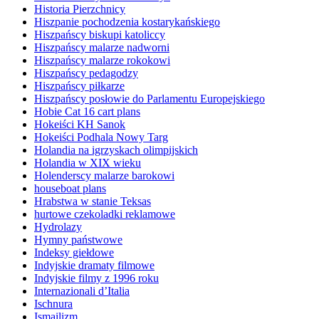
Historia Pierzchnicy
Hiszpanie pochodzenia kostarykańskiego
Hiszpańscy biskupi katoliccy
Hiszpańscy malarze nadworni
Hiszpańscy malarze rokokowi
Hiszpańscy pedagodzy
Hiszpańscy piłkarze
Hiszpańscy posłowie do Parlamentu Europejskiego
Hobie Cat 16 cart plans
Hokeiści KH Sanok
Hokeiści Podhala Nowy Targ
Holandia na igrzyskach olimpijskich
Holandia w XIX wieku
Holenderscy malarze barokowi
houseboat plans
Hrabstwa w stanie Teksas
hurtowe czekoladki reklamowe
Hydrolazy
Hymny państwowe
Indeksy giełdowe
Indyjskie dramaty filmowe
Indyjskie filmy z 1996 roku
Internazionali d’Italia
Ischnura
Ismailizm