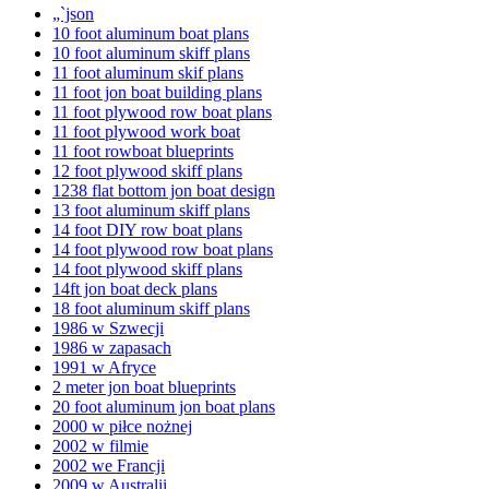
„`json
10 foot aluminum boat plans
10 foot aluminum skiff plans
11 foot aluminum skif plans
11 foot jon boat building plans
11 foot plywood row boat plans
11 foot plywood work boat
11 foot rowboat blueprints
12 foot plywood skiff plans
1238 flat bottom jon boat design
13 foot aluminum skiff plans
14 foot DIY row boat plans
14 foot plywood row boat plans
14 foot plywood skiff plans
14ft jon boat deck plans
18 foot aluminum skiff plans
1986 w Szwecji
1986 w zapasach
1991 w Afryce
2 meter jon boat blueprints
20 foot aluminum jon boat plans
2000 w piłce nożnej
2002 w filmie
2002 we Francji
2009 w Australii