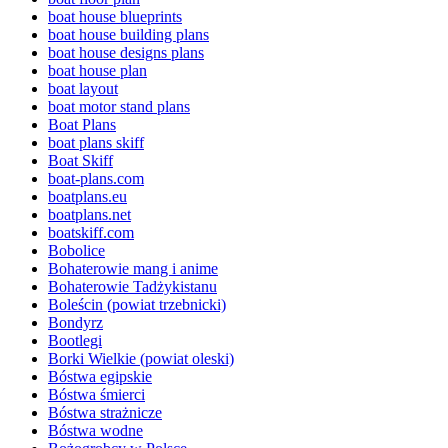
boat house blueprints
boat house building plans
boat house designs plans
boat house plan
boat layout
boat motor stand plans
Boat Plans
boat plans skiff
Boat Skiff
boat-plans.com
boatplans.eu
boatplans.net
boatskiff.com
Bobolice
Bohaterowie mang i anime
Bohaterowie Tadżykistanu
Boleścin (powiat trzebnicki)
Bondyrz
Bootlegi
Borki Wielkie (powiat oleski)
Bóstwa egipskie
Bóstwa śmierci
Bóstwa strażnicze
Bóstwa wodne