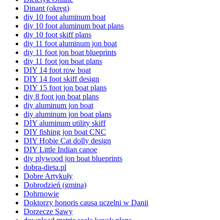
Dinant (okręg)
diy 10 foot aluminum boat
diy 10 foot aluminum boat plans
diy 10 foot skiff plans
diy 11 foot aluminum jon boat
diy 11 foot jon boat blueprints
diy 11 foot jon boat plans
DIY 14 foot row boat
DIY 14 foot skiff design
DIY 15 foot jon boat plans
diy 8 foot jon boat plans
diy aluminum jon boat
diy aluminum jon boat plans
DIY aluminum utility skiff
DIY fishing jon boat CNC
DIY Hobie Cat dolly design
DIY Little Indian canoe
diy plywood jon boat blueprints
dobra-dieta.pl
Dobre Artykuły
Dobrodzień (gmina)
Dohrnowie
Doktorzy honoris causa uczelni w Danii
Dorzecze Sawy