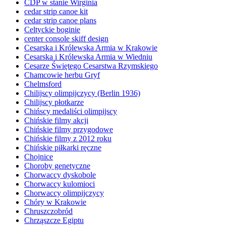
CDP w stanie Wirginia
cedar strip canoe kit
cedar strip canoe plans
Celtyckie boginie
center console skiff design
Cesarska i Królewska Armia w Krakowie
Cesarska i Królewska Armia w Wiedniu
Cesarze Świętego Cesarstwa Rzymskiego
Chamcowie herbu Gryf
Chelmsford
Chilijscy olimpijczycy (Berlin 1936)
Chilijscy płotkarze
Chińscy medaliści olimpijscy
Chińskie filmy akcji
Chińskie filmy przygodowe
Chińskie filmy z 2012 roku
Chińskie piłkarki ręczne
Chojnice
Choroby genetyczne
Chorwaccy dyskobole
Chorwaccy kulomioci
Chorwaccy olimpijczycy
Chóry w Krakowie
Chruszczobród
Chrząszcze Egiptu