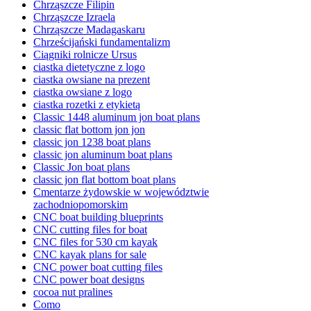
Chrząszcze Filipin
Chrząszcze Izraela
Chrząszcze Madagaskaru
Chrześcijański fundamentalizm
Ciągniki rolnicze Ursus
ciastka dietetyczne z logo
ciastka owsiane na prezent
ciastka owsiane z logo
ciastka rozetki z etykietą
Classic 1448 aluminum jon boat plans
classic flat bottom jon jon
classic jon 1238 boat plans
classic jon aluminum boat plans
Classic Jon boat plans
classic jon flat bottom boat plans
Cmentarze żydowskie w województwie
zachodniopomorskim
CNC boat building blueprints
CNC cutting files for boat
CNC files for 530 cm kayak
CNC kayak plans for sale
CNC power boat cutting files
CNC power boat designs
cocoa nut pralines
Como