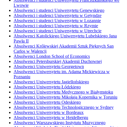
Absolwenci i studenci Uniwersytetu Franciszkańskiego we
Lwowie
Absolwenci i studenci Uniwersytetu Genewskiego
Absolwenci i studenci Uniwersytetu w Getyndze
Absolwenci i studenci Uniwersytetu w Lozannie
Absolwenci i studenci Uniwersytetu w Rzymie
Absolwenci i studenci Uniwersytetu w Utrechcie
Absolwenci Katolickiego Uniwersytetu Lubelskiego Jana
Pawła II
Absolwenci Królewskiej Akademii Sztuk Pięknych San
Carlos w Walencji
Absolwenci London School of Economics
Absolwenci Petersburskiej Akademii Duchownej
Absolwenci Uniwersytetu Georgetown
Absolwenci Uniwersytetu im. Adama Mickiewicza w
Poznaniu
Absolwenci Uniwersytetu Jagiellońskiego
Absolwenci Uniwersytetu Łódzkiego
Absolwenci Uniwersytetu Medycznego w Białymstoku
Absolwenci Uniwersytetu Mikołaja Kopernika w Toruniu
Absolwenci Uniwersytetu Odeskiego
Absolwenci Uniwersytetu Technologicznego w Sydney
Absolwenci Uniwersytetu w Bordeaux
Absolwenci Uniwersytetu w Heidelbergu
Absolwenci Warszawskiego Instytutu Muzycznego