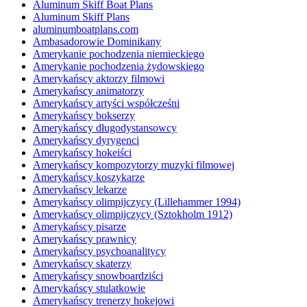
Aluminum Skiff Boat Plans
Aluminum Skiff Plans
aluminumboatplans.com
Ambasadorowie Dominikany
Amerykanie pochodzenia niemieckiego
Amerykanie pochodzenia żydowskiego
Amerykańscy aktorzy filmowi
Amerykańscy animatorzy
Amerykańscy artyści współcześni
Amerykańscy bokserzy
Amerykańscy długodystansowcy
Amerykańscy dyrygenci
Amerykańscy hokeiści
Amerykańscy kompozytorzy muzyki filmowej
Amerykańscy koszykarze
Amerykańscy lekarze
Amerykańscy olimpijczycy (Lillehammer 1994)
Amerykańscy olimpijczycy (Sztokholm 1912)
Amerykańscy pisarze
Amerykańscy prawnicy
Amerykańscy psychoanalitycy
Amerykańscy skaterzy
Amerykańscy snowboardziści
Amerykańscy stulatkowie
Amerykańscy trenerzy hokejowi