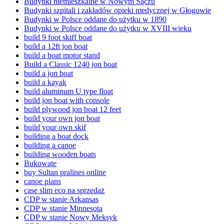
Budynki niemieszkalne w Nowym Sączu
Budynki szpitali i zakładów opieki medycznej w Głogowie
Budynki w Polsce oddane do użytku w 1890
Budynki w Polsce oddane do użytku w XVIII wieku
build 9 foot skiff boat
build a 12ft jon boat
build a boat motor stand
Build a Classic 1240 jon boat
build a jon boat
build a kayak
build aluminum U type float
build jon boat with console
build plywood jon boat 12 feet
build your own jon boat
build your own skif
building a boat dock
building a canoe
building wooden boats
Bukowate
buy Sultan pralines online
canoe plans
case slim eco na sprzedaż
CDP w stanie Arkansas
CDP w stanie Minnesota
CDP w stanie Nowy Meksyk