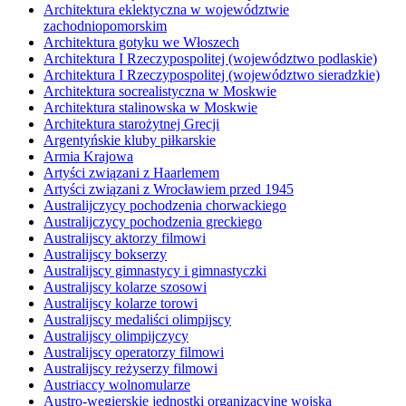
Architektura eklektyczna w województwie
zachodniopomorskim
Architektura gotyku we Włoszech
Architektura I Rzeczypospolitej (województwo podlaskie)
Architektura I Rzeczypospolitej (województwo sieradzkie)
Architektura socrealistyczna w Moskwie
Architektura stalinowska w Moskwie
Architektura starożytnej Grecji
Argentyńskie kluby piłkarskie
Armia Krajowa
Artyści związani z Haarlemem
Artyści związani z Wrocławiem przed 1945
Australijczycy pochodzenia chorwackiego
Australijczycy pochodzenia greckiego
Australijscy aktorzy filmowi
Australijscy bokserzy
Australijscy gimnastycy i gimnastyczki
Australijscy kolarze szosowi
Australijscy kolarze torowi
Australijscy medaliści olimpijscy
Australijscy olimpijczycy
Australijscy operatorzy filmowi
Australijscy reżyserzy filmowi
Austriaccy wolnomularze
Austro-węgierskie jednostki organizacyjne wojska