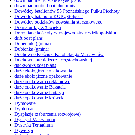
download metric scale kayak plans
download motor boat blueprints
Dowódcy batalionów 55 Poznańskiego Pułku Piechoty
Dowodcy batalionu KOP „Stołpce”
Dowódcy oddziałów powstania styczniowego
Dramaturdzy XX wieku
Drewniane kościoły w województwie wielkopolskim
drift boat plans
Dubeninki (gmina)
Dubienka (gmina)
Duchowne Kościoła Katolickiego Mariawitów
Duchowni archidiecezji częstochowskiej
duckworks boat plans
duże ekologiczne opakowania
duże ekologiczne opakowanie
duże opakowania reklamowe
duże opakowanie Bagatela
duże opakowanie fantazja
duże opakowanie krówek
Dyniowate
Dyplomaci
Dysplazje (zaburzenia rozwojowe)
Dystrykt Makwanpur
Dystrykt Terhathum
Dywersja