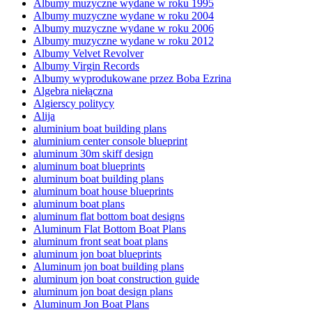
Albumy muzyczne wydane w roku 1995
Albumy muzyczne wydane w roku 2004
Albumy muzyczne wydane w roku 2006
Albumy muzyczne wydane w roku 2012
Albumy Velvet Revolver
Albumy Virgin Records
Albumy wyprodukowane przez Boba Ezrina
Algebra niełączna
Algierscy politycy
Alija
aluminium boat building plans
aluminium center console blueprint
aluminum 30m skiff design
aluminum boat blueprints
aluminum boat building plans
aluminum boat house blueprints
aluminum boat plans
aluminum flat bottom boat designs
Aluminum Flat Bottom Boat Plans
aluminum front seat boat plans
aluminum jon boat blueprints
Aluminum jon boat building plans
aluminum jon boat construction guide
aluminum jon boat design plans
Aluminum Jon Boat Plans