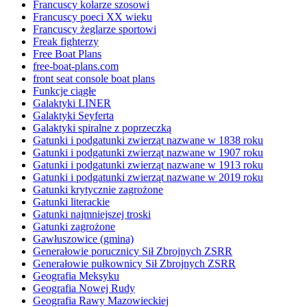
Francuscy kolarze szosowi
Francuscy poeci XX wieku
Francuscy żeglarze sportowi
Freak fighterzy
Free Boat Plans
free-boat-plans.com
front seat console boat plans
Funkcje ciągłe
Galaktyki LINER
Galaktyki Seyferta
Galaktyki spiralne z poprzeczką
Gatunki i podgatunki zwierząt nazwane w 1838 roku
Gatunki i podgatunki zwierząt nazwane w 1907 roku
Gatunki i podgatunki zwierząt nazwane w 1913 roku
Gatunki i podgatunki zwierząt nazwane w 2019 roku
Gatunki krytycznie zagrożone
Gatunki literackie
Gatunki najmniejszej troski
Gatunki zagrożone
Gawłuszowice (gmina)
Generałowie porucznicy Sił Zbrojnych ZSRR
Generałowie pułkownicy Sił Zbrojnych ZSRR
Geografia Meksyku
Geografia Nowej Rudy
Geografia Rawy Mazowieckiej