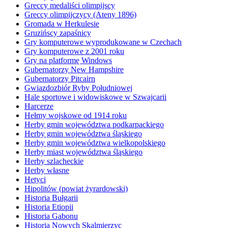
Greccy medaliści olimpijscy
Greccy olimpijczycy (Ateny 1896)
Gromada w Herkulesie
Gruzińscy zapaśnicy
Gry komputerowe wyprodukowane w Czechach
Gry komputerowe z 2001 roku
Gry na platformę Windows
Gubernatorzy New Hampshire
Gubernatorzy Pitcairn
Gwiazdozbiór Ryby Południowej
Hale sportowe i widowiskowe w Szwajcarii
Harcerze
Hełmy wojskowe od 1914 roku
Herby gmin województwa podkarpackiego
Herby gmin województwa śląskiego
Herby gmin województwa wielkopolskiego
Herby miast województwa śląskiego
Herby szlacheckie
Herby własne
Hetyci
Hipolitów (powiat żyrardowski)
Historia Bułgarii
Historia Etiopii
Historia Gabonu
Historia Nowych Skalmierzyc