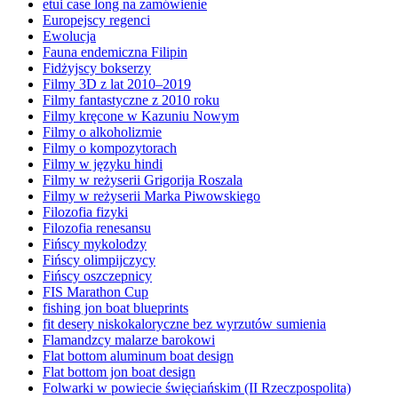
etui case long na zamówienie
Europejscy regenci
Ewolucja
Fauna endemiczna Filipin
Fidżyjscy bokserzy
Filmy 3D z lat 2010–2019
Filmy fantastyczne z 2010 roku
Filmy kręcone w Kazuniu Nowym
Filmy o alkoholizmie
Filmy o kompozytorach
Filmy w języku hindi
Filmy w reżyserii Grigorija Roszala
Filmy w reżyserii Marka Piwowskiego
Filozofia fizyki
Filozofia renesansu
Fińscy mykolodzy
Fińscy olimpijczycy
Fińscy oszczepnicy
FIS Marathon Cup
fishing jon boat blueprints
fit desery niskokaloryczne bez wyrzutów sumienia
Flamandzcy malarze barokowi
Flat bottom aluminum boat design
Flat bottom jon boat design
Folwarki w powiecie święciańskim (II Rzeczpospolita)