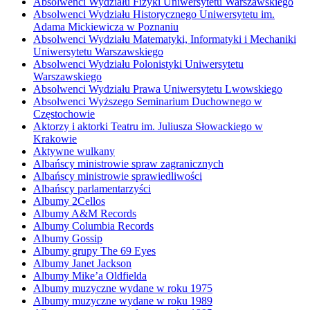
Absolwenci Wydziału Fizyki Uniwersytetu Warszawskiego
Absolwenci Wydziału Historycznego Uniwersytetu im.
Adama Mickiewicza w Poznaniu
Absolwenci Wydziału Matematyki, Informatyki i Mechaniki
Uniwersytetu Warszawskiego
Absolwenci Wydziału Polonistyki Uniwersytetu
Warszawskiego
Absolwenci Wydziału Prawa Uniwersytetu Lwowskiego
Absolwenci Wyższego Seminarium Duchownego w
Częstochowie
Aktorzy i aktorki Teatru im. Juliusza Słowackiego w
Krakowie
Aktywne wulkany
Albańscy ministrowie spraw zagranicznych
Albańscy ministrowie sprawiedliwości
Albańscy parlamentarzyści
Albumy 2Cellos
Albumy A&M Records
Albumy Columbia Records
Albumy Gossip
Albumy grupy The 69 Eyes
Albumy Janet Jackson
Albumy Mike’a Oldfielda
Albumy muzyczne wydane w roku 1975
Albumy muzyczne wydane w roku 1989