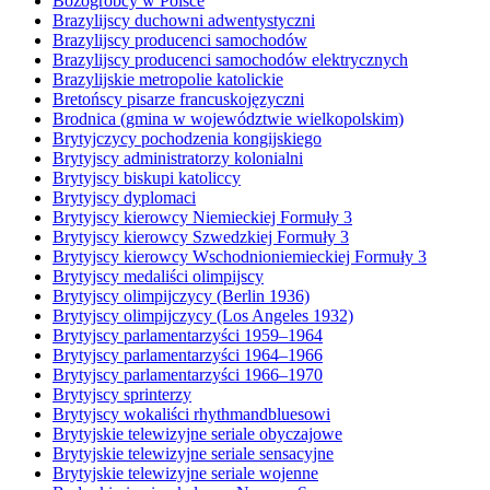
Bożogrobcy w Polsce
Brazylijscy duchowni adwentystyczni
Brazylijscy producenci samochodów
Brazylijscy producenci samochodów elektrycznych
Brazylijskie metropolie katolickie
Bretońscy pisarze francuskojęzyczni
Brodnica (gmina w województwie wielkopolskim)
Brytyjczycy pochodzenia kongijskiego
Brytyjscy administratorzy kolonialni
Brytyjscy biskupi katoliccy
Brytyjscy dyplomaci
Brytyjscy kierowcy Niemieckiej Formuły 3
Brytyjscy kierowcy Szwedzkiej Formuły 3
Brytyjscy kierowcy Wschodnioniemieckiej Formuły 3
Brytyjscy medaliści olimpijscy
Brytyjscy olimpijczycy (Berlin 1936)
Brytyjscy olimpijczycy (Los Angeles 1932)
Brytyjscy parlamentarzyści 1959–1964
Brytyjscy parlamentarzyści 1964–1966
Brytyjscy parlamentarzyści 1966–1970
Brytyjscy sprinterzy
Brytyjscy wokaliści rhythmandbluesowi
Brytyjskie telewizyjne seriale obyczajowe
Brytyjskie telewizyjne seriale sensacyjne
Brytyjskie telewizyjne seriale wojenne