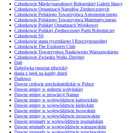
Członkowie Międzynarodowej Bokserskiej Galerii Sławy
Członkowie Organizacji Narodów Zjednoczonych
Członkowie Polskiego Towarzystwa Astronomicznego
Członkowie Polskiego Towarzystwa Matematycznego
Członkowie Polskiej Organizacji Wojskowej
Członkowie Polskiej Zjednoczonej Partii Robotniczej
Członkowie SS
Członkowie stanu rycerskiego I Rzeczypospolitej
Członkowie The Explorers Club
Członkowie Towarzystwa Naukowego Warszawskiego
Członkowie Związku Walki Zbrojnej
Dąb
Dąbrówka (powiat gliwicki)
dania z jajek na każdy dzień
Darłowo
Dawne cerkwie greckokatolickie w Polsce
Dawne gminy w guberni wołyńskiej
Dawne gminy w prowincji Namur
Dawne gminy w województwie katowickim
Dawne gminy w województwie kieleckim
Dawne gminy w województwie lwowskim
Dawne gminy w województwie rzeszowskim
Dawne gromady w województwie poznańskim
Dawne gromady w województwie warszawskim
Dawne gromady w województwie wrocławskim