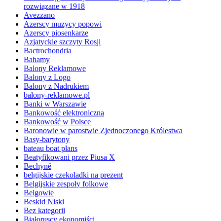
rozwiązane w 1918
Avezzano
Azerscy muzycy popowi
Azerscy piosenkarze
Azjatyckie szczyty Rosji
Bactrochondria
Bahamy
Balony Reklamowe
Balony z Logo
Balony z Nadrukiem
balony-reklamowe.pl
Banki w Warszawie
Bankowość elektroniczna
Bankowość w Polsce
Baronowie w parostwie Zjednoczonego Królestwa
Basy-barytony
bateau boat plans
Beatyfikowani przez Piusa X
Bechyně
belgijskie czekoladki na prezent
Belgijskie zespoły folkowe
Belgowie
Beskid Niski
Bez kategorii
Białoruscy ekonomiści