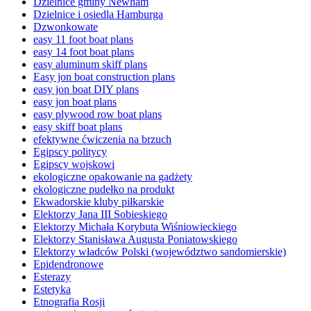
Dzielnice gminy Newham
Dzielnice i osiedla Hamburga
Dzwonkowate
easy 11 foot boat plans
easy 14 foot boat plans
easy aluminum skiff plans
Easy jon boat construction plans
easy jon boat DIY plans
easy jon boat plans
easy plywood row boat plans
easy skiff boat plans
efektywne ćwiczenia na brzuch
Egipscy politycy
Egipscy wojskowi
ekologiczne opakowanie na gadżety
ekologiczne pudełko na produkt
Ekwadorskie kluby piłkarskie
Elektorzy Jana III Sobieskiego
Elektorzy Michała Korybuta Wiśniowieckiego
Elektorzy Stanisława Augusta Poniatowskiego
Elektorzy władców Polski (województwo sandomierskie)
Epidendronowe
Esterazy
Estetyka
Etnografia Rosji