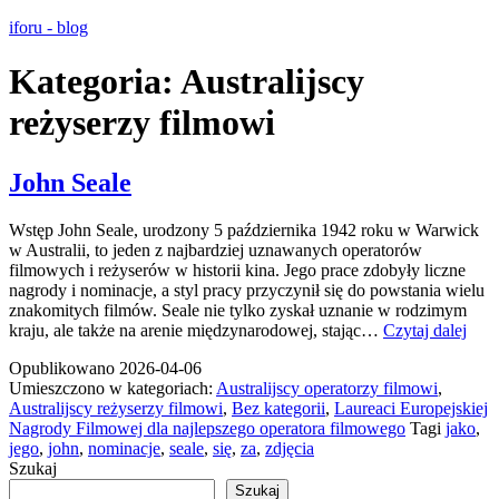
Przejdź
iforu - blog
do
treści
Kategoria:
Australijscy
reżyserzy filmowi
John Seale
Wstęp John Seale, urodzony 5 października 1942 roku w Warwick
w Australii, to jeden z najbardziej uznawanych operatorów
filmowych i reżyserów w historii kina. Jego prace zdobyły liczne
nagrody i nominacje, a styl pracy przyczynił się do powstania wielu
znakomitych filmów. Seale nie tylko zyskał uznanie w rodzimym
John
kraju, ale także na arenie międzynarodowej, stając…
Czytaj dalej
Seal
Opublikowano
2026-04-06
Umieszczono w kategoriach:
Australijscy operatorzy filmowi
,
Australijscy reżyserzy filmowi
,
Bez kategorii
,
Laureaci Europejskiej
Nagrody Filmowej dla najlepszego operatora filmowego
Tagi
jako
,
jego
,
john
,
nominacje
,
seale
,
się
,
za
,
zdjęcia
Szukaj
Szukaj