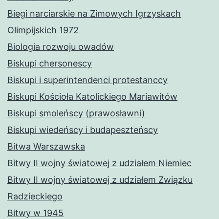
Biegi narciarskie na Zimowych Igrzyskach
Olimpijskich 1972
Biologia rozwoju owadów
Biskupi chersonescy
Biskupi i superintendenci protestanccy
Biskupi Kościoła Katolickiego Mariawitów
Biskupi smoleńscy (prawosławni)
Biskupi wiedeńscy i budapeszteńscy
Bitwa Warszawska
Bitwy II wojny światowej z udziałem Niemiec
Bitwy II wojny światowej z udziałem Związku
Radzieckiego
Bitwy w 1945