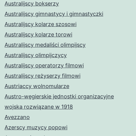
Australijscy bokserzy
Australijscy gimnastycy i gimnastyczki
Australijscy kolarze szosowi
Australijscy kolarze torowi
Australijscy medaliści olimpijscy
Australijscy olimpijczycy
Australijscy operatorzy filmowi
Australijscy reżyserzy filmowi
Austriaccy wolnomularze
Austro-węgierskie jednostki organizacyjne
wojska rozwiązane w 1918
Avezzano
Azerscy muzycy popowi