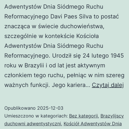
Adwentystów Dnia Siódmego Ruchu
Reformacyjnego Davi Paes Silva to postać
znacząca w świecie duchowieństwa,
szczególnie w kontekście Kościoła
Adwentystów Dnia Siódmego Ruchu
Reformacyjnego. Urodził się 24 lutego 1945
roku w Brazylii i od lat jest aktywnym
członkiem tego ruchu, pełniąc w nim szereg
D
ważnych funkcji. Jego kariera…
Czytaj dalej
P
Si
Opublikowano
2025-12-03
Umieszczono w kategoriach:
Bez kategorii
,
Brazylijscy
duchowni adwentystyczni
,
Kościół Adwentystów Dnia