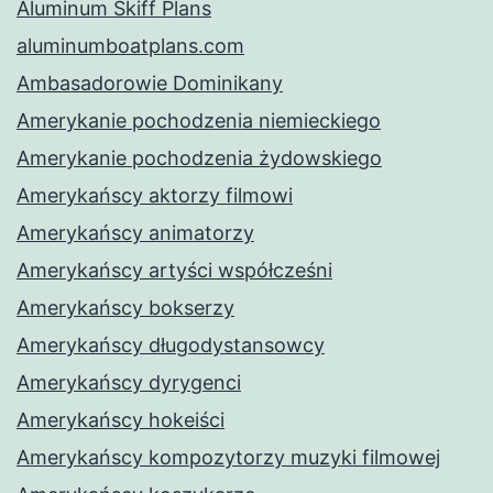
Aluminum Skiff Plans
aluminumboatplans.com
Ambasadorowie Dominikany
Amerykanie pochodzenia niemieckiego
Amerykanie pochodzenia żydowskiego
Amerykańscy aktorzy filmowi
Amerykańscy animatorzy
Amerykańscy artyści współcześni
Amerykańscy bokserzy
Amerykańscy długodystansowcy
Amerykańscy dyrygenci
Amerykańscy hokeiści
Amerykańscy kompozytorzy muzyki filmowej