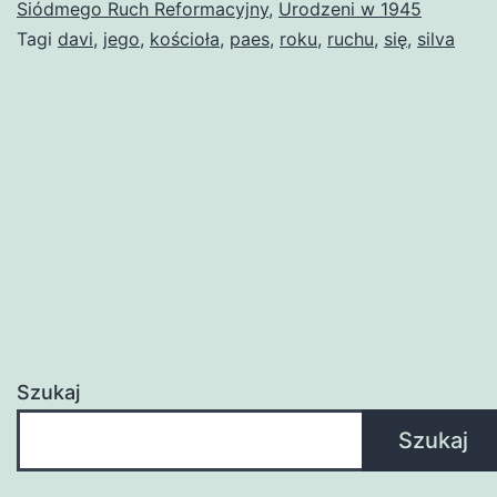
Siódmego Ruch Reformacyjny
,
Urodzeni w 1945
Tagi
davi
,
jego
,
kościoła
,
paes
,
roku
,
ruchu
,
się
,
silva
Szukaj
Szukaj