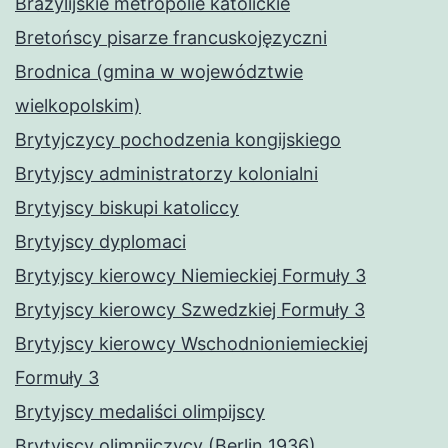
Brazylijskie metropolie katolickie
Bretońscy pisarze francuskojęzyczni
Brodnica (gmina w województwie
wielkopolskim)
Brytyjczycy pochodzenia kongijskiego
Brytyjscy administratorzy kolonialni
Brytyjscy biskupi katoliccy
Brytyjscy dyplomaci
Brytyjscy kierowcy Niemieckiej Formuły 3
Brytyjscy kierowcy Szwedzkiej Formuły 3
Brytyjscy kierowcy Wschodnioniemieckiej
Formuły 3
Brytyjscy medaliści olimpijscy
Brytyjscy olimpijczycy (Berlin 1936)