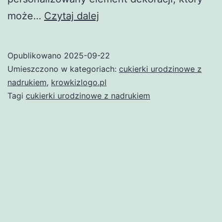
Cukierki
może…
Czytaj dalej
urodzinowe
z
Opublikowano
2025-09-22
nadrukiem
Umieszczono w kategoriach:
cukierki urodzinowe z
–
nadrukiem
,
krowkizlogo.pl
Tagi
cukierki urodzinowe z nadrukiem
wyjątkowy
sposób
na
słodkie
świętowanie