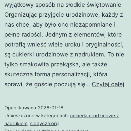
wyjątkowy sposób na słodkie świętowanie
Organizując przyjęcie urodzinowe, każdy z
nas chce, aby było ono niezapomniane i
pełne radości. Jednym z elementów, które
potrafią wnieść wiele uroku i oryginalności,
są cukierki urodzinowe z nadrukiem. To nie
tylko smakowita przekąska, ale także
skuteczna forma personalizacji, która
Cu
sprawi, że goście poczują się…
Czytaj dalej
ur
z
Opublikowano
2026-01-18
na
Umieszczono w kategoriach:
cukierki urodzinowe z
–
nadrukiem
,
slodycze.org