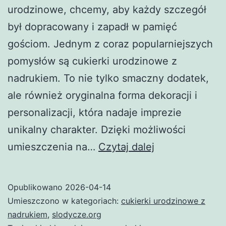
urodzinowe, chcemy, aby każdy szczegół
był dopracowany i zapadł w pamięć
gościom. Jednym z coraz popularniejszych
pomysłów są cukierki urodzinowe z
nadrukiem. To nie tylko smaczny dodatek,
ale również oryginalna forma dekoracji i
personalizacji, która nadaje imprezie
unikalny charakter. Dzięki możliwości
Cukierki
umieszczenia na…
Czytaj dalej
urodzinowe
z
Opublikowano
2026-04-14
nadrukiem
Umieszczono w kategoriach:
cukierki urodzinowe z
–
nadrukiem
,
slodycze.org