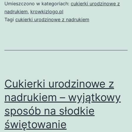
nadrukiem
Umieszczono w kategoriach:
cukierki urodzinowe z
–
nadrukiem
,
krowkizlogo.pl
Tagi
cukierki urodzinowe z nadrukiem
personalizowany
słodki
akcent
każdej
imprezy
Cukierki urodzinowe z
nadrukiem – wyjątkowy
sposób na słodkie
świętowanie