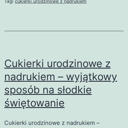
Tagi
cukierki urodzinowe z nadrukiem
wyjątkowy
sposób
na
personalizację
słodkości
Cukierki urodzinowe z
nadrukiem – wyjątkowy
sposób na słodkie
świętowanie
Cukierki urodzinowe z nadrukiem –