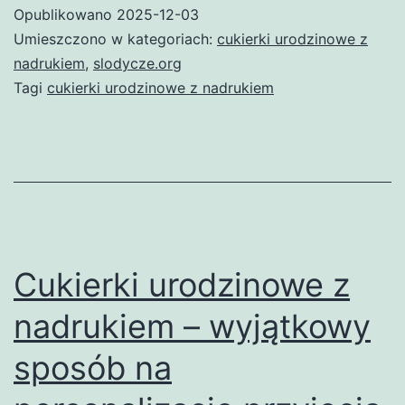
z
Opublikowano
2025-12-03
nadru
Umieszczono w kategoriach:
cukierki urodzinowe z
–
nadrukiem
,
slodycze.org
Tagi
cukierki urodzinowe z nadrukiem
wyjąt
sposó
na
słodki
święt
Cukierki urodzinowe z
nadrukiem – wyjątkowy
sposób na