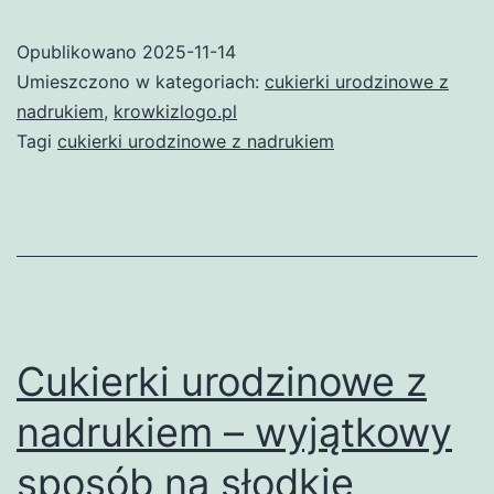
z
Opublikowano
2025-11-14
nadrukiem
Umieszczono w kategoriach:
cukierki urodzinowe z
–
nadrukiem
,
krowkizlogo.pl
Tagi
cukierki urodzinowe z nadrukiem
wyjątkowy
sposób
na
personalizację
przyjęcia
Cukierki urodzinowe z
nadrukiem – wyjątkowy
sposób na słodkie