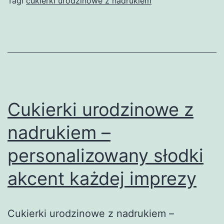
Tagi
cukierki urodzinowe z nadrukiem
wy
sp
na
sł
św
Cukierki urodzinowe z
nadrukiem –
personalizowany słodki
akcent każdej imprezy
Cukierki urodzinowe z nadrukiem –