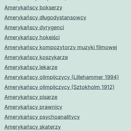
Amerykańscy bokserzy
Amerykańscy długodystansowcy
Amerykańscy dyrygenci
Amerykańscy hokeiści
Amerykańscy kompozytorzy muzyki filmowej
Amerykańscy koszykarze
Amerykańscy lekarze
Amerykańscy olimpijczycy (Lillehammer 1994)
Amerykańscy olimpijczycy (Sztokholm 1912)
Amerykańscy pisarze
Amerykańscy prawnicy
Amerykańscy psychoanalitycy
Amerykańscy skaterzy