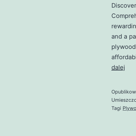
Discover
Comprehe
rewardin
and a pa
plywood 
affordab
Dis
dalej
the
Joy
Opubliko
of
Umieszczo
Bui
Tagi
Plywo
You
Ow