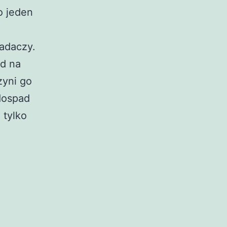
o jeden
adaczy.
d na
zyni go
dospad
 tylko