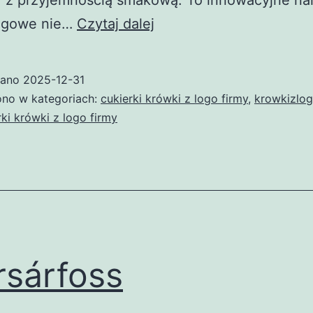
y z przyjemnością smakową. To innowacyjne na
Cukierki
ngowe nie…
Czytaj dalej
krówki
z
wano
2025-12-31
logo
no w kategoriach:
cukierki krówki z logo firmy
,
krowkizlog
firmy
rki krówki z logo firmy
–
skuteczna
i
słodka
forma
promocji
sárfoss