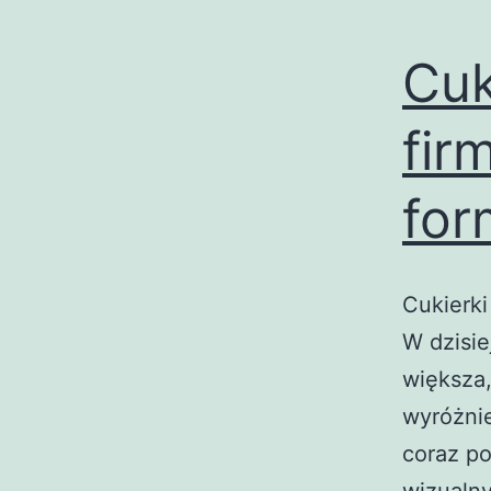
Cuk
fir
for
Cukierki
W dzisie
większa
wyróżnie
coraz po