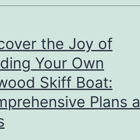
Twojej
marki
cover the Joy of
lding Your Own
wood Skiff Boat:
prehensive Plans 
s