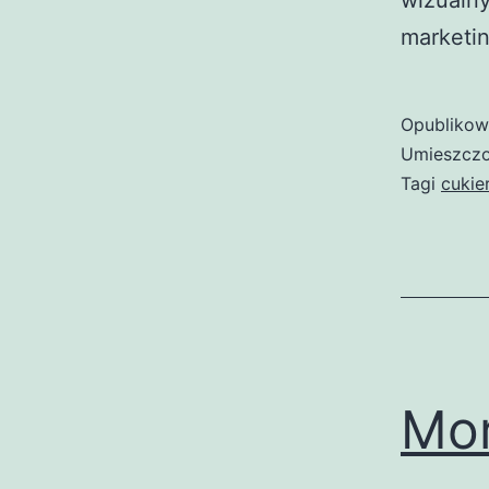
wizualn
marketi
Opubliko
Umieszczo
Tagi
cukie
Mor