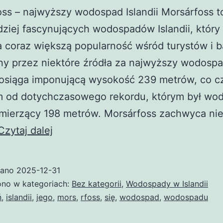
ss – najwyższy wodospad Islandii Morsárfoss t
dziej fascynujących wodospadów Islandii, który
 coraz większą popularność wśród turystów i b
y przez niektóre źródła za najwyższy wodospa
 osiąga imponującą wysokość 239 metrów, co c
 od dotychczasowego rekordu, którym był wo
mierzący 198 metrów. Morsárfoss zachwyca nie
Morsárfoss
Czytaj dalej
wano
2025-12-31
no w kategoriach:
Bez kategorii
,
Wodospady w Islandii
ń
,
islandii
,
jego
,
mors
,
rfoss
,
się
,
wodospad
,
wodospadu