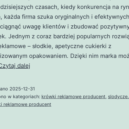
dzisiejszych czasach, kiedy konkurencja na ryn
 każda firma szuka oryginalnych i efektywnyc
yciągnąć uwagę klientów i zbudować pozytywn
k. Jednym z coraz bardziej popularnych rozwi
eklamowe – słodkie, apetyczne cukierki z
lizowanym opakowaniem. Dzięki nim marka mo
Krówki
Czytaj dalej
reklamowe
producent
wano
2025-12-31
–
no w kategoriach:
krówki reklamowe producent
,
slodycze
skuteczna
i reklamowe producent
forma
promocji