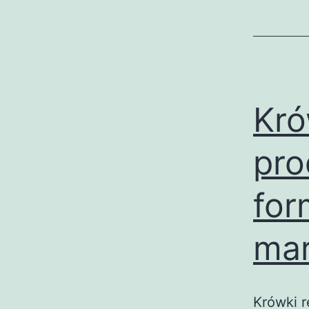
Kró
pro
for
mar
Krówki 