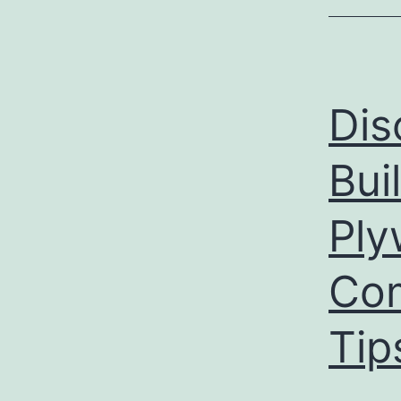
Dis
Bui
Ply
Com
Tip