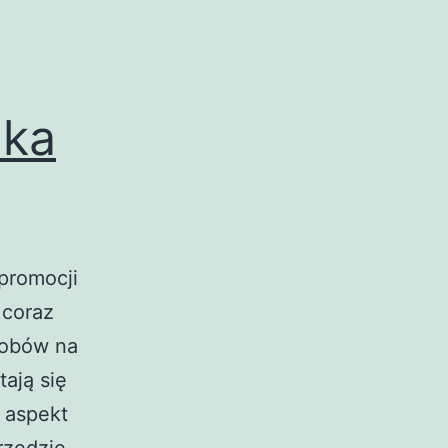
dka
 promocji
 coraz
sobów na
tają się
e aspekt