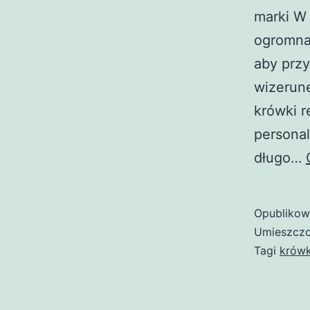
marki W 
ogromna,
aby prz
wizerune
krówki r
persona
długo…
Opubliko
Umieszczo
Tagi
krówk