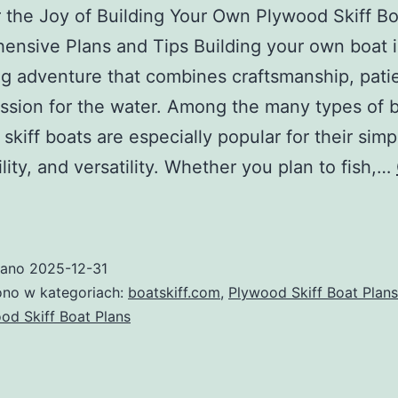
 the Joy of Building Your Own Plywood Skiff Bo
nsive Plans and Tips Building your own boat i
g adventure that combines craftsmanship, pati
ssion for the water. Among the many types of b
skiff boats are especially popular for their simpl
ility, and versatility. Whether you plan to fish,…
cover
wano
2025-12-31
no w kategoriach:
boatskiff.com
,
Plywood Skiff Boat Plans
lding
od Skiff Boat Plans
r
n