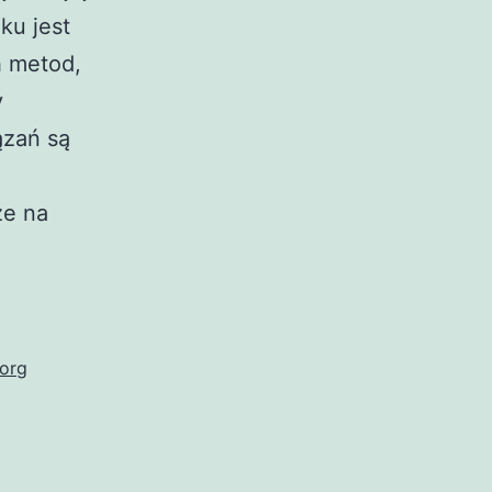
ku jest
h metod,
y
ązań są
że na
.org