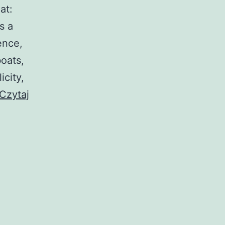
at:
s a
ence,
oats,
icity,
Czytaj