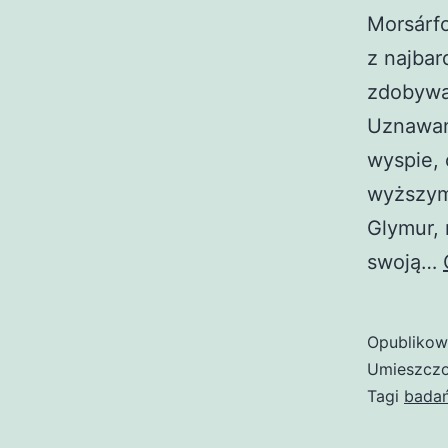
Morsárfo
z najbar
zdobywa
Uznawan
wyspie,
wyższym
Glymur, 
swoją…
Opubliko
Umieszczo
Tagi
bada