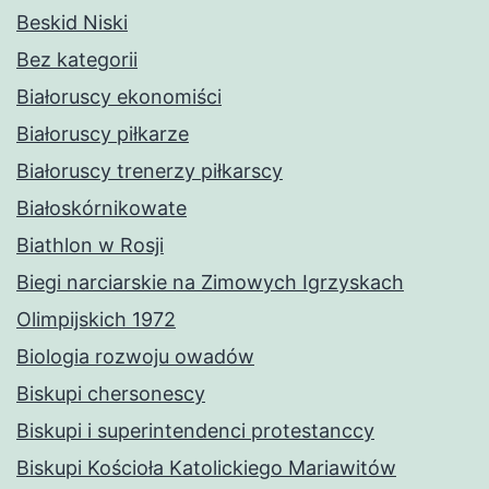
Beskid Niski
Bez kategorii
Białoruscy ekonomiści
Białoruscy piłkarze
Białoruscy trenerzy piłkarscy
Białoskórnikowate
Biathlon w Rosji
Biegi narciarskie na Zimowych Igrzyskach
Olimpijskich 1972
Biologia rozwoju owadów
Biskupi chersonescy
Biskupi i superintendenci protestanccy
Biskupi Kościoła Katolickiego Mariawitów