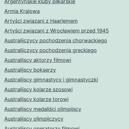
Argentyńskie kluby piłkarskie
Armia Krajowa
Artyści związani z Haarlemem
Artyści związani z Wrocławiem przed 1945
Australijczycy pochodzenia chorwackiego
Australijczycy pochodzenia greckiego
Australijscy aktorzy filmowi
Australijscy bokserzy
Australijscy gimnastycy i gimnastyczki
Australijscy kolarze szosowi
Australijscy kolarze torowi
Australijscy medaliści olimpijscy
Australijscy olimpijczycy
Australijscy operatorzy filmowi