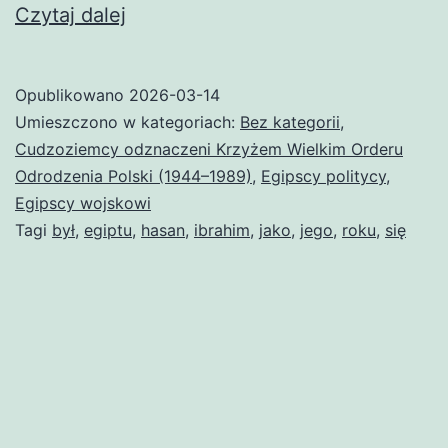
Hasan
Czytaj dalej
Ibrahim
Opublikowano
2026-03-14
Umieszczono w kategoriach:
Bez kategorii
,
Cudzoziemcy odznaczeni Krzyżem Wielkim Orderu
Odrodzenia Polski (1944–1989)
,
Egipscy politycy
,
Egipscy wojskowi
Tagi
był
,
egiptu
,
hasan
,
ibrahim
,
jako
,
jego
,
roku
,
się