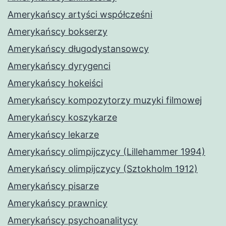
Amerykańscy artyści współcześni
Amerykańscy bokserzy
Amerykańscy długodystansowcy
Amerykańscy dyrygenci
Amerykańscy hokeiści
Amerykańscy kompozytorzy muzyki filmowej
Amerykańscy koszykarze
Amerykańscy lekarze
Amerykańscy olimpijczycy (Lillehammer 1994)
Amerykańscy olimpijczycy (Sztokholm 1912)
Amerykańscy pisarze
Amerykańscy prawnicy
Amerykańscy psychoanalitycy