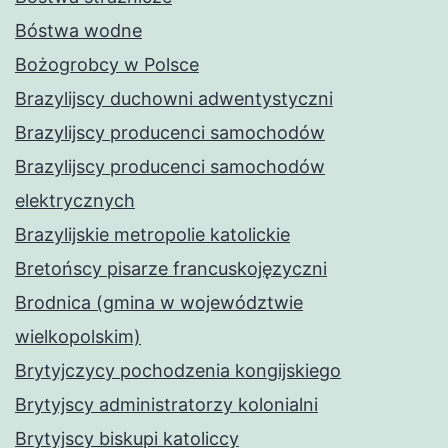
Bóstwa wodne
Bożogrobcy w Polsce
Brazylijscy duchowni adwentystyczni
Brazylijscy producenci samochodów
Brazylijscy producenci samochodów
elektrycznych
Brazylijskie metropolie katolickie
Bretońscy pisarze francuskojęzyczni
Brodnica (gmina w województwie
wielkopolskim)
Brytyjczycy pochodzenia kongijskiego
Brytyjscy administratorzy kolonialni
Brytyjscy biskupi katoliccy