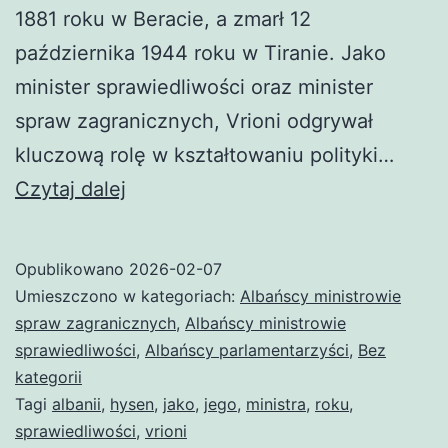
1881 roku w Beracie, a zmarł 12
października 1944 roku w Tiranie. Jako
minister sprawiedliwości oraz minister
spraw zagranicznych, Vrioni odgrywał
kluczową rolę w kształtowaniu polityki…
Hysen
Czytaj dalej
Vrioni
Opublikowano
2026-02-07
Umieszczono w kategoriach:
Albańscy ministrowie
spraw zagranicznych
,
Albańscy ministrowie
sprawiedliwości
,
Albańscy parlamentarzyści
,
Bez
kategorii
Tagi
albanii
,
hysen
,
jako
,
jego
,
ministra
,
roku
,
sprawiedliwości
,
vrioni