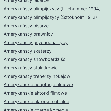
Amerykańscy lekarze
Amerykańscy olimpijczycy (Lillehammer 1994)
Amerykańscy olimpijczycy (Sztokholm 1912)
Amerykańscy pisarze
Amerykańscy prawnicy
Amerykańscy psychoanalitycy
Amerykańscy skaterzy
Amerykańscy snowboardziści
Amerykańscy stulatkowie
Amerykańscy trenerzy hokejowi
Amerykańskie adaptacje filmowe
Amerykańskie aktorki filmowe
Amerykańskie aktorki teatralne
Amerykańskie czarne komedie