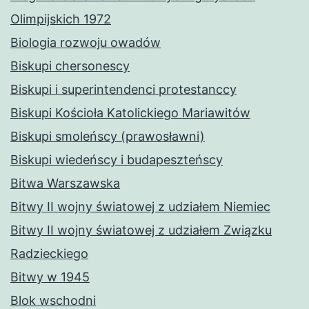
Olimpijskich 1972
Biologia rozwoju owadów
Biskupi chersonescy
Biskupi i superintendenci protestanccy
Biskupi Kościoła Katolickiego Mariawitów
Biskupi smoleńscy (prawosławni)
Biskupi wiedeńscy i budapeszteńscy
Bitwa Warszawska
Bitwy II wojny światowej z udziałem Niemiec
Bitwy II wojny światowej z udziałem Związku
Radzieckiego
Bitwy w 1945
Blok wschodni