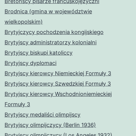
Bretońscy pisarze francuskojęzyczni
Brodnica (gmina w województwie
wielkopolskim)
Brytyjczycy pochodzenia kongijskiego
Brytyjscy administratorzy kolonialni
Brytyjscy biskupi katoliccy
Brytyjscy dyplomaci
Brytyjscy kierowcy Niemieckiej Formuły 3
Brytyjscy kierowcy Szwedzkiej Formuły 3
Brytyjscy kierowcy Wschodnioniemieckiej
Formuły 3
Brytyjscy medaliści olimpijscy
Brytyjscy olimpijczycy (Berlin 1936)
Brytyjscy olimpijczycy (Los Angeles 1932)