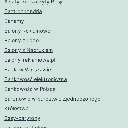
Azjatyckie szczyty Rosji
Bactrochondria
Bahamy
Balony Reklamowe
Balony z Logo
Balony z Nadrukiem
balony-reklamowe.pl
Banki w Warszawie
Bankowość elektroniczna
Bankowość w Polsce
Baronowie w parostwie Zjednoczonego
Królestwa
Basy-barytony
bateau boat plans