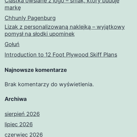
Ciastka owsiane z logo – smak, który buduje
markę
Chhunly Pagenburg
Lizak z personalizowaną naklejką – wyjątkowy
pomysł na słodki upominek
Gołuń
Introduction to 12 Foot Plywood Skiff Plans
Najnowsze komentarze
Brak komentarzy do wyświetlenia.
Archiwa
sierpień 2026
lipiec 2026
czerwiec 2026