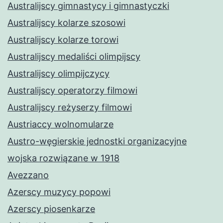
Australijscy gimnastycy i gimnastyczki
Australijscy kolarze szosowi
Australijscy kolarze torowi
Australijscy medaliści olimpijscy
Australijscy olimpijczycy
Australijscy operatorzy filmowi
Australijscy reżyserzy filmowi
Austriaccy wolnomularze
Austro-węgierskie jednostki organizacyjne
wojska rozwiązane w 1918
Avezzano
Azerscy muzycy popowi
Azerscy piosenkarze