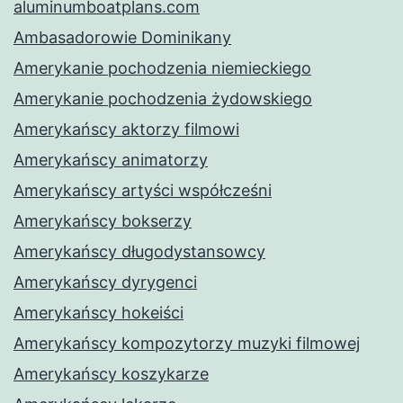
aluminumboatplans.com
Ambasadorowie Dominikany
Amerykanie pochodzenia niemieckiego
Amerykanie pochodzenia żydowskiego
Amerykańscy aktorzy filmowi
Amerykańscy animatorzy
Amerykańscy artyści współcześni
Amerykańscy bokserzy
Amerykańscy długodystansowcy
Amerykańscy dyrygenci
Amerykańscy hokeiści
Amerykańscy kompozytorzy muzyki filmowej
Amerykańscy koszykarze