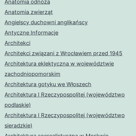
Anatomia odnóża
Anatomia zwierząt
Angielscy duchowni anglikańscy
Antyczne Informacje
Architekci
Architekci związani z Wrocławiem przed 1945
Architektura eklektyczna w województwie
zachodniopomorskim
Architektura gotyku we Włoszech
Architektura I Rzeczypospolitej (województwo
podlaskie)
Architektura I Rzeczypospolitej (województwo
sieradzkie)
Architektura socrealistyczna w Moskwie