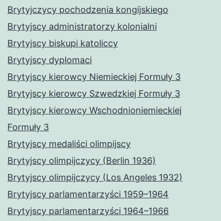
Brytyjczycy pochodzenia kongijskiego
Brytyjscy administratorzy kolonialni
Brytyjscy biskupi katoliccy
Brytyjscy dyplomaci
Brytyjscy kierowcy Niemieckiej Formuły 3
Brytyjscy kierowcy Szwedzkiej Formuły 3
Brytyjscy kierowcy Wschodnioniemieckiej
Formuły 3
Brytyjscy medaliści olimpijscy
Brytyjscy olimpijczycy (Berlin 1936)
Brytyjscy olimpijczycy (Los Angeles 1932)
Brytyjscy parlamentarzyści 1959–1964
Brytyjscy parlamentarzyści 1964–1966