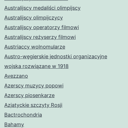
Australijscy medaliści olimpijscy
Australijscy olimpijczycy
Australijscy operatorzy filmowi
Australijscy reżyserzy filmowi
Austriaccy wolnomularze
Austro-węgierskie jednostki organizacyjne
wojska rozwiązane w 1918
Avezzano
Azerscy muzycy popowi
Azerscy piosenkarze
Azjatyckie szczyty Rosji
Bactrochondria
Bahamy