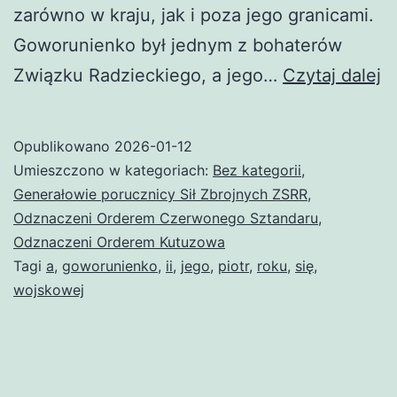
zarówno w kraju, jak i poza jego granicami.
Goworunienko był jednym z bohaterów
Pi
Związku Radzieckiego, a jego…
Czytaj dalej
G
Opublikowano
2026-01-12
Umieszczono w kategoriach:
Bez kategorii
,
Generałowie porucznicy Sił Zbrojnych ZSRR
,
Odznaczeni Orderem Czerwonego Sztandaru
,
Odznaczeni Orderem Kutuzowa
Tagi
a
,
goworunienko
,
ii
,
jego
,
piotr
,
roku
,
się
,
wojskowej