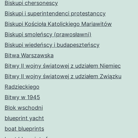
Biskupi chersonescy
Biskupi i superintendenci protestanccy
Biskupi Kościoła Katolickiego Mariawitów
Biskupi smoleńscy (prawosławni)
Biskupi wiedeńscy i budapeszteńscy
Bitwa Warszawska
Bitwy II wojny światowej z udziałem Niemiec
Bitwy II wojny światowej z udziałem Związku
Radzieckiego
Bitwy w 1945
Blok wschodni
blueprint yacht
boat blueprints