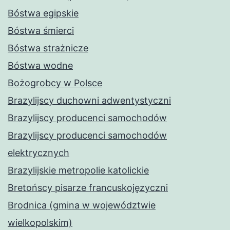
Bóstwa egipskie
Bóstwa śmierci
Bóstwa strażnicze
Bóstwa wodne
Bożogrobcy w Polsce
Brazylijscy duchowni adwentystyczni
Brazylijscy producenci samochodów
Brazylijscy producenci samochodów
elektrycznych
Brazylijskie metropolie katolickie
Bretońscy pisarze francuskojęzyczni
Brodnica (gmina w województwie
wielkopolskim)