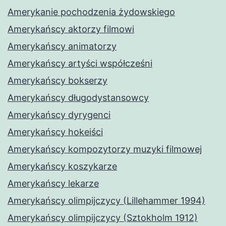
Amerykanie pochodzenia żydowskiego
Amerykańscy aktorzy filmowi
Amerykańscy animatorzy
Amerykańscy artyści współcześni
Amerykańscy bokserzy
Amerykańscy długodystansowcy
Amerykańscy dyrygenci
Amerykańscy hokeiści
Amerykańscy kompozytorzy muzyki filmowej
Amerykańscy koszykarze
Amerykańscy lekarze
Amerykańscy olimpijczycy (Lillehammer 1994)
Amerykańscy olimpijczycy (Sztokholm 1912)