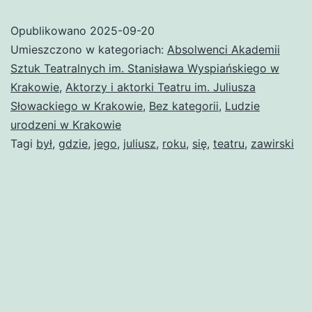
Opublikowano
2025-09-20
Umieszczono w kategoriach:
Absolwenci Akademii
Sztuk Teatralnych im. Stanisława Wyspiańskiego w
Krakowie
,
Aktorzy i aktorki Teatru im. Juliusza
Słowackiego w Krakowie
,
Bez kategorii
,
Ludzie
urodzeni w Krakowie
Tagi
był
,
gdzie
,
jego
,
juliusz
,
roku
,
się
,
teatru
,
zawirski