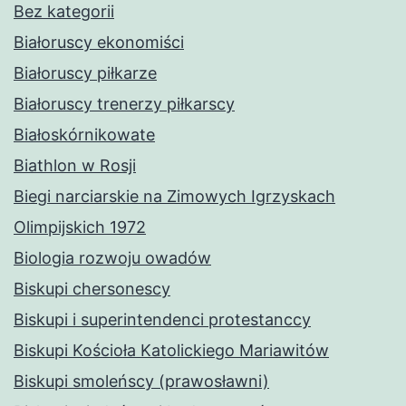
Bez kategorii
Białoruscy ekonomiści
Białoruscy piłkarze
Białoruscy trenerzy piłkarscy
Białoskórnikowate
Biathlon w Rosji
Biegi narciarskie na Zimowych Igrzyskach
Olimpijskich 1972
Biologia rozwoju owadów
Biskupi chersonescy
Biskupi i superintendenci protestanccy
Biskupi Kościoła Katolickiego Mariawitów
Biskupi smoleńscy (prawosławni)