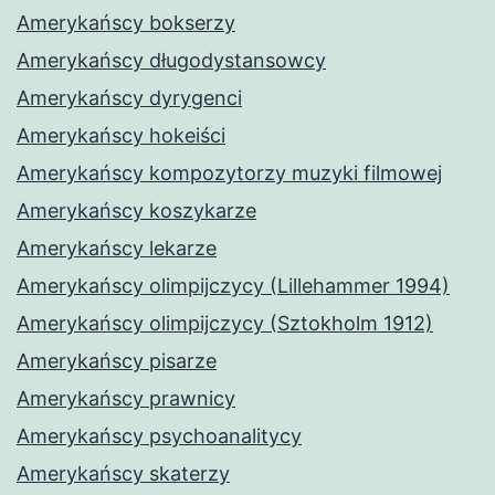
Amerykańscy bokserzy
Amerykańscy długodystansowcy
Amerykańscy dyrygenci
Amerykańscy hokeiści
Amerykańscy kompozytorzy muzyki filmowej
Amerykańscy koszykarze
Amerykańscy lekarze
Amerykańscy olimpijczycy (Lillehammer 1994)
Amerykańscy olimpijczycy (Sztokholm 1912)
Amerykańscy pisarze
Amerykańscy prawnicy
Amerykańscy psychoanalitycy
Amerykańscy skaterzy