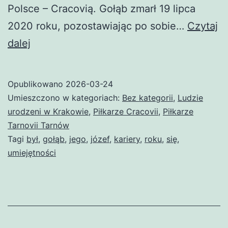
Polsce – Cracovią. Gołąb zmarł 19 lipca
2020 roku, pozostawiając po sobie…
Czytaj
Józef
dalej
Gołąb
(piłkarz)
Opublikowano
2026-03-24
Umieszczono w kategoriach:
Bez kategorii
,
Ludzie
urodzeni w Krakowie
,
Piłkarze Cracovii
,
Piłkarze
Tarnovii Tarnów
Tagi
był
,
gołąb
,
jego
,
józef
,
kariery
,
roku
,
się
,
umiejętności