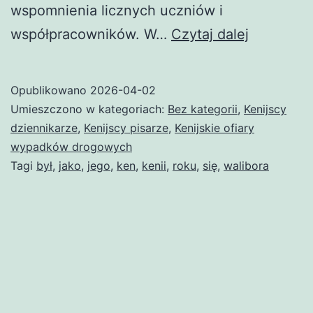
wspomnienia licznych uczniów i
Ken
współpracowników. W…
Czytaj dalej
Walibora
Opublikowano
2026-04-02
Umieszczono w kategoriach:
Bez kategorii
,
Kenijscy
dziennikarze
,
Kenijscy pisarze
,
Kenijskie ofiary
wypadków drogowych
Tagi
był
,
jako
,
jego
,
ken
,
kenii
,
roku
,
się
,
walibora