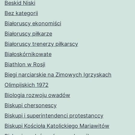
Beskid Niski
Bez kategorii
Białoruscy ekonomiści
Białoruscy piłkarze
Białoruscy trenerzy piłkarscy
Białoskórnikowate
Biathlon w Rosji
Biegi narciarskie na Zimowych Igrzyskach
Olimpijskich 1972
Biologia rozwoju owadów
Biskupi chersonescy
Biskupi i superintendenci protestanccy
Biskupi Kościoła Katolickiego Mariawitów