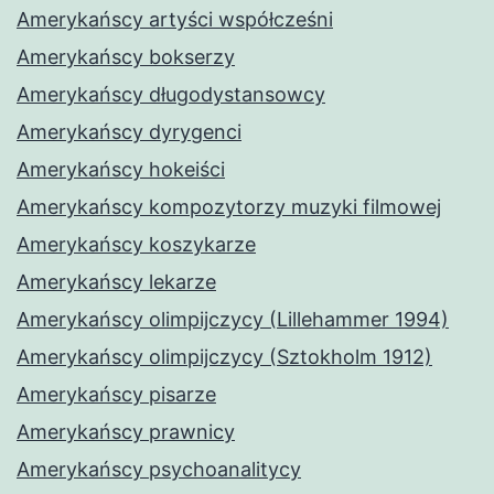
Amerykańscy artyści współcześni
Amerykańscy bokserzy
Amerykańscy długodystansowcy
Amerykańscy dyrygenci
Amerykańscy hokeiści
Amerykańscy kompozytorzy muzyki filmowej
Amerykańscy koszykarze
Amerykańscy lekarze
Amerykańscy olimpijczycy (Lillehammer 1994)
Amerykańscy olimpijczycy (Sztokholm 1912)
Amerykańscy pisarze
Amerykańscy prawnicy
Amerykańscy psychoanalitycy