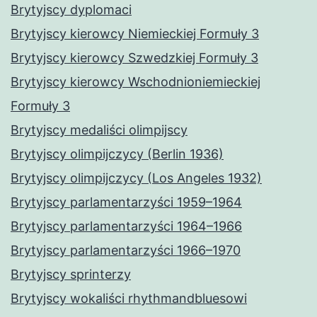
Brytyjscy dyplomaci
Brytyjscy kierowcy Niemieckiej Formuły 3
Brytyjscy kierowcy Szwedzkiej Formuły 3
Brytyjscy kierowcy Wschodnioniemieckiej
Formuły 3
Brytyjscy medaliści olimpijscy
Brytyjscy olimpijczycy (Berlin 1936)
Brytyjscy olimpijczycy (Los Angeles 1932)
Brytyjscy parlamentarzyści 1959–1964
Brytyjscy parlamentarzyści 1964–1966
Brytyjscy parlamentarzyści 1966–1970
Brytyjscy sprinterzy
Brytyjscy wokaliści rhythmandbluesowi