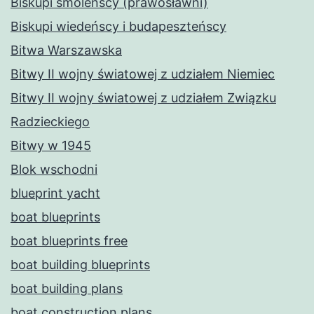
Biskupi smoleńscy (prawosławni)
Biskupi wiedeńscy i budapeszteńscy
Bitwa Warszawska
Bitwy II wojny światowej z udziałem Niemiec
Bitwy II wojny światowej z udziałem Związku
Radzieckiego
Bitwy w 1945
Blok wschodni
blueprint yacht
boat blueprints
boat blueprints free
boat building blueprints
boat building plans
boat construction plans