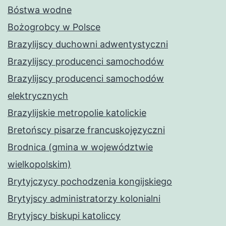
Bóstwa wodne
Bożogrobcy w Polsce
Brazylijscy duchowni adwentystyczni
Brazylijscy producenci samochodów
Brazylijscy producenci samochodów
elektrycznych
Brazylijskie metropolie katolickie
Bretońscy pisarze francuskojęzyczni
Brodnica (gmina w województwie
wielkopolskim)
Brytyjczycy pochodzenia kongijskiego
Brytyjscy administratorzy kolonialni
Brytyjscy biskupi katoliccy