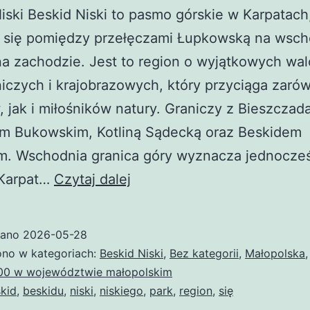
iski Beskid Niski to pasmo górskie w Karpatach
a się pomiędzy przełęczami Łupkowską na wsch
na zachodzie. Jest to region o wyjątkowych wa
iczych i krajobrazowych, który przyciąga zaró
, jak i miłośników natury. Graniczy z Bieszczad
m Bukowskim, Kotliną Sądecką oraz Beskidem
m. Wschodnia granica góry wyznacza jednocze
Beskid
 Karpat…
Czytaj dalej
Niski
wano
2026-05-28
no w kategoriach:
Beskid Niski
,
Bez kategorii
,
Małopolska
00 w województwie małopolskim
kid
,
beskidu
,
niski
,
niskiego
,
park
,
region
,
się