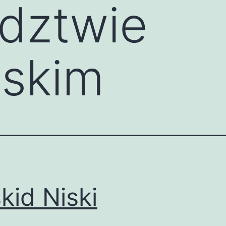
dztwie
lskim
kid Niski