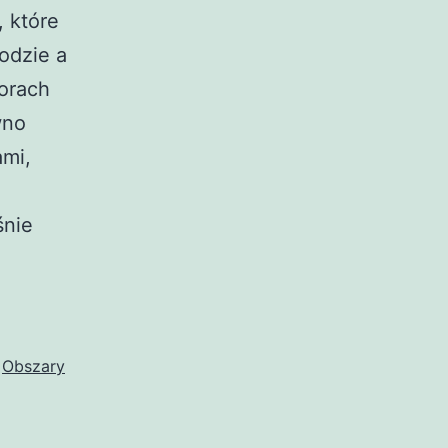
, które
odzie a
lorach
wno
ami,
śnie
,
Obszary