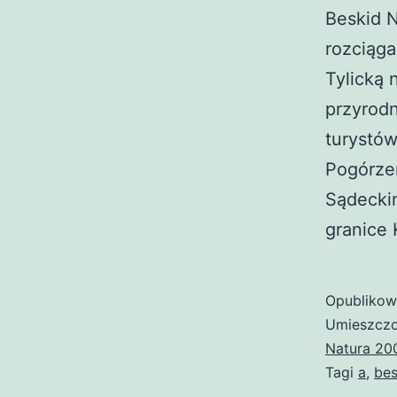
Beskid N
rozciąg
Tylicką 
przyrodn
turystów
Pogórze
Sądecki
granice
Opubliko
Umieszczo
Natura 20
Tagi
a
,
bes