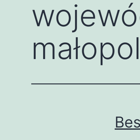
wojewó
małopo
Bes