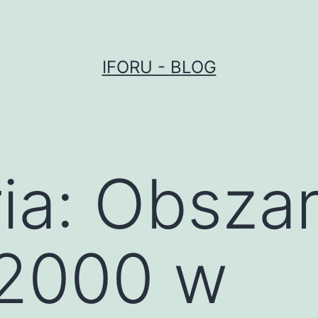
IFORU - BLOG
ia:
Obsza
 2000 w