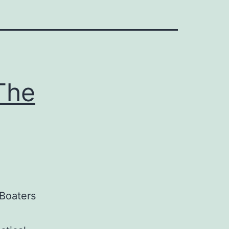
The
Boaters