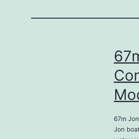
67m
Com
Mod
67m Jon
Jon boat