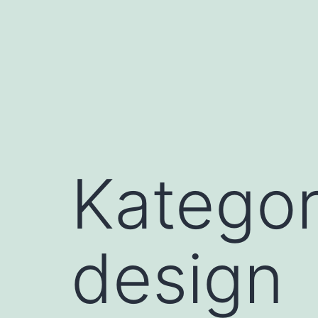
Przejdź
do
treści
Kategor
design