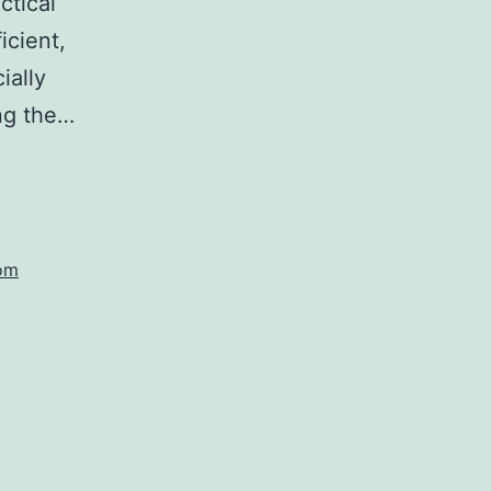
ctical
icient,
ially
ng the…
com