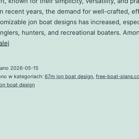
t, known for their simplicity, versatility, and pra
In recent years, the demand for well-crafted, eff
omizable jon boat designs has increased, espec
glers, hunters, and recreational boaters. Amo
67m
alej
Jon
Boat
wano
2026-05-15
Design:
no w kategoriach:
67m jon boat design
,
free-boat-plans.
The
on boat design
Complete
Guide
for
Modern
Boaters