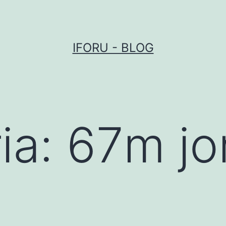
IFORU - BLOG
ia:
67m jo