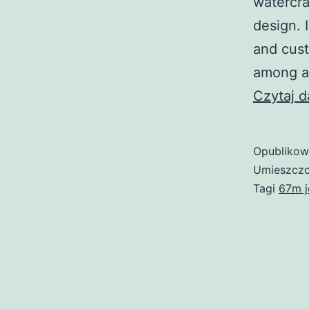
watercraf
design. 
and cust
among an
Czytaj d
Opubliko
Umieszczo
Tagi
67m j