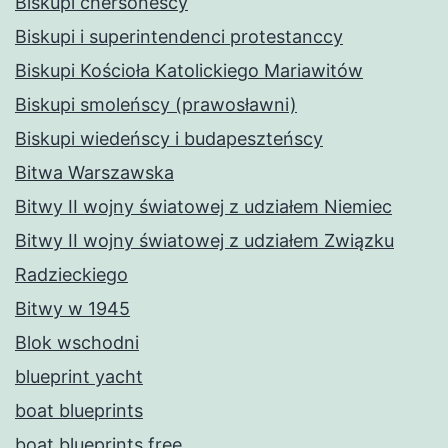
Biskupi chersonescy
Biskupi i superintendenci protestanccy
Biskupi Kościoła Katolickiego Mariawitów
Biskupi smoleńscy (prawosławni)
Biskupi wiedeńscy i budapeszteńscy
Bitwa Warszawska
Bitwy II wojny światowej z udziałem Niemiec
Bitwy II wojny światowej z udziałem Związku
Radzieckiego
Bitwy w 1945
Blok wschodni
blueprint yacht
boat blueprints
boat blueprints free