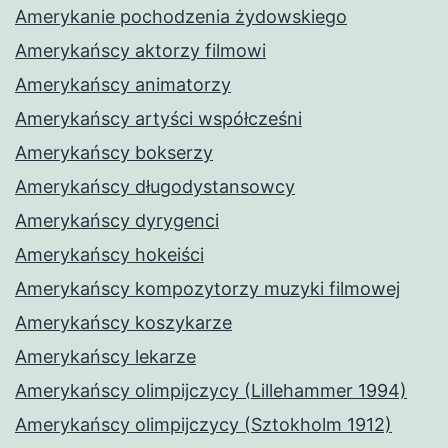
Amerykanie pochodzenia żydowskiego
Amerykańscy aktorzy filmowi
Amerykańscy animatorzy
Amerykańscy artyści współcześni
Amerykańscy bokserzy
Amerykańscy długodystansowcy
Amerykańscy dyrygenci
Amerykańscy hokeiści
Amerykańscy kompozytorzy muzyki filmowej
Amerykańscy koszykarze
Amerykańscy lekarze
Amerykańscy olimpijczycy (Lillehammer 1994)
Amerykańscy olimpijczycy (Sztokholm 1912)