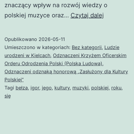
znaczący wpływ na rozwój wiedzy o
Igor
polskiej muzyce oraz…
Czytaj dalej
Bełza
Opublikowano
2026-05-11
Umieszczono w kategoriach:
Bez kategorii
,
Ludzie
urodzeni w Kielcach
,
Odznaczeni Krzyżem Oficerskim
Orderu Odrodzenia Polski (Polska Ludowa)
,
Odznaczeni odznaką honorową „Zasłużony dla Kultury
Polskiej”
Tagi
bełza
,
igor
,
jego
,
kultury
,
muzyki
,
polskiej
,
roku
,
się