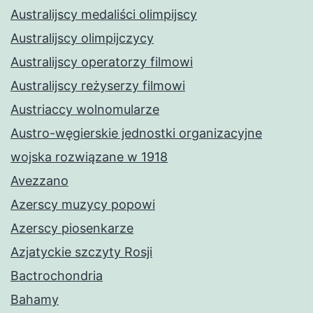
Australijscy medaliści olimpijscy
Australijscy olimpijczycy
Australijscy operatorzy filmowi
Australijscy reżyserzy filmowi
Austriaccy wolnomularze
Austro-węgierskie jednostki organizacyjne
wojska rozwiązane w 1918
Avezzano
Azerscy muzycy popowi
Azerscy piosenkarze
Azjatyckie szczyty Rosji
Bactrochondria
Bahamy