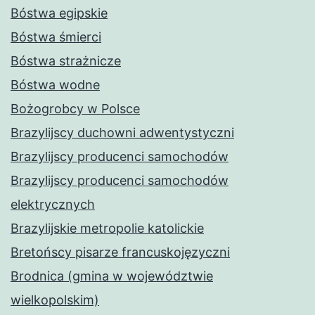
Bóstwa egipskie
Bóstwa śmierci
Bóstwa strażnicze
Bóstwa wodne
Bożogrobcy w Polsce
Brazylijscy duchowni adwentystyczni
Brazylijscy producenci samochodów
Brazylijscy producenci samochodów
elektrycznych
Brazylijskie metropolie katolickie
Bretońscy pisarze francuskojęzyczni
Brodnica (gmina w województwie
wielkopolskim)