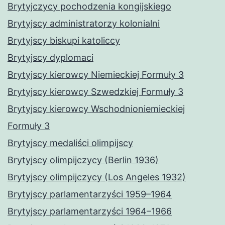
Brytyjczycy pochodzenia kongijskiego
Brytyjscy administratorzy kolonialni
Brytyjscy biskupi katoliccy
Brytyjscy dyplomaci
Brytyjscy kierowcy Niemieckiej Formuły 3
Brytyjscy kierowcy Szwedzkiej Formuły 3
Brytyjscy kierowcy Wschodnioniemieckiej
Formuły 3
Brytyjscy medaliści olimpijscy
Brytyjscy olimpijczycy (Berlin 1936)
Brytyjscy olimpijczycy (Los Angeles 1932)
Brytyjscy parlamentarzyści 1959–1964
Brytyjscy parlamentarzyści 1964–1966