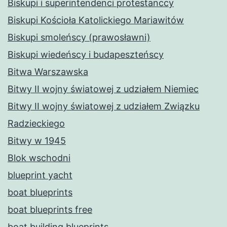
Biskupi i superintendenci protestanccy
Biskupi Kościoła Katolickiego Mariawitów
Biskupi smoleńscy (prawosławni)
Biskupi wiedeńscy i budapeszteńscy
Bitwa Warszawska
Bitwy II wojny światowej z udziałem Niemiec
Bitwy II wojny światowej z udziałem Związku
Radzieckiego
Bitwy w 1945
Blok wschodni
blueprint yacht
boat blueprints
boat blueprints free
boat building blueprints