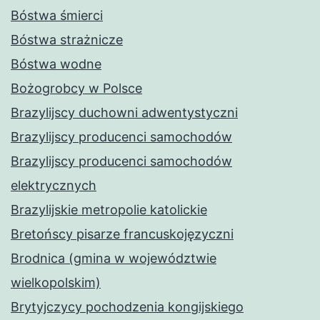
Bóstwa śmierci
Bóstwa strażnicze
Bóstwa wodne
Bożogrobcy w Polsce
Brazylijscy duchowni adwentystyczni
Brazylijscy producenci samochodów
Brazylijscy producenci samochodów
elektrycznych
Brazylijskie metropolie katolickie
Bretońscy pisarze francuskojęzyczni
Brodnica (gmina w województwie
wielkopolskim)
Brytyjczycy pochodzenia kongijskiego