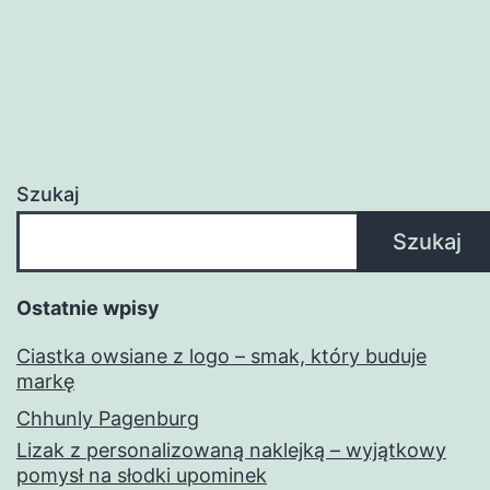
Szukaj
Szukaj
Ostatnie wpisy
Ciastka owsiane z logo – smak, który buduje
markę
Chhunly Pagenburg
Lizak z personalizowaną naklejką – wyjątkowy
pomysł na słodki upominek