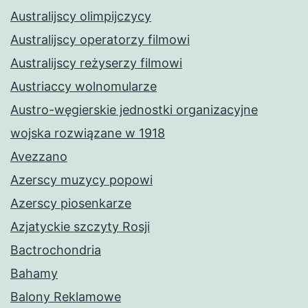
Australijscy olimpijczycy
Australijscy operatorzy filmowi
Australijscy reżyserzy filmowi
Austriaccy wolnomularze
Austro-węgierskie jednostki organizacyjne
wojska rozwiązane w 1918
Avezzano
Azerscy muzycy popowi
Azerscy piosenkarze
Azjatyckie szczyty Rosji
Bactrochondria
Bahamy
Balony Reklamowe