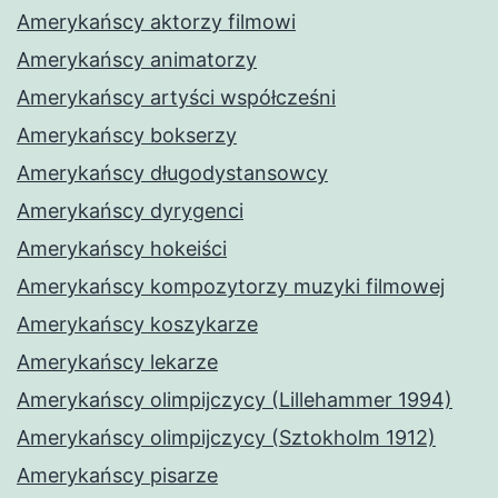
Amerykańscy aktorzy filmowi
Amerykańscy animatorzy
Amerykańscy artyści współcześni
Amerykańscy bokserzy
Amerykańscy długodystansowcy
Amerykańscy dyrygenci
Amerykańscy hokeiści
Amerykańscy kompozytorzy muzyki filmowej
Amerykańscy koszykarze
Amerykańscy lekarze
Amerykańscy olimpijczycy (Lillehammer 1994)
Amerykańscy olimpijczycy (Sztokholm 1912)
Amerykańscy pisarze