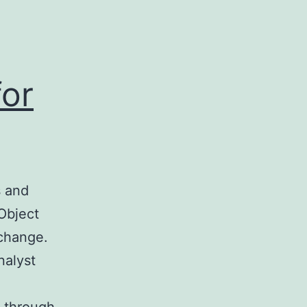
or
s and
Object
rchange.
nalyst