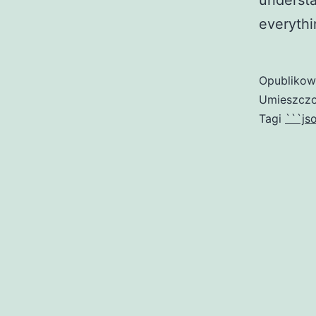
understa
everyth
Opubliko
Umieszczo
Tagi
```js