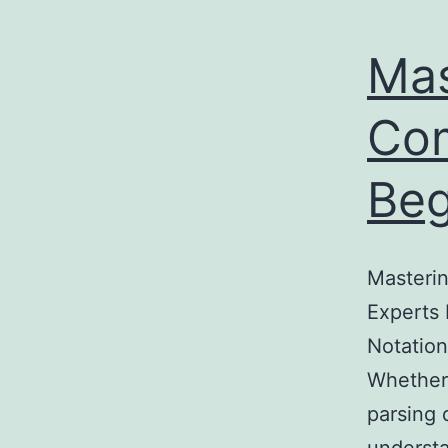
Mas
Com
Beg
Masteri
Experts 
Notation
Whether 
parsing 