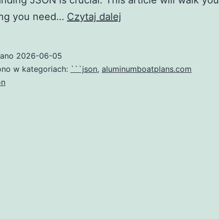
nding JSON is crucial. This article will walk yo
Mastering
ing you need…
Czytaj dalej
JSON:
A
wano
2026-06-05
Comprehensive
no w kategoriach:
```json
,
aluminumboatplans.com
Guide
on
for
Beginners
and
Experts