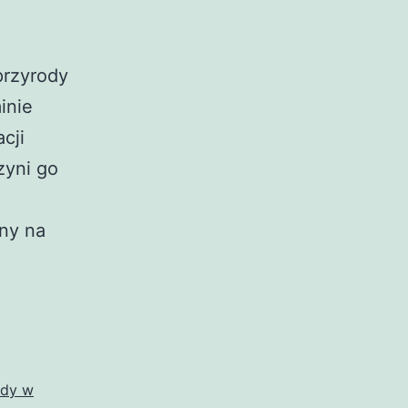
przyrody
inie
cji
zyni go
ny na
ody w