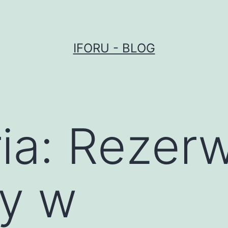
IFORU - BLOG
ia:
Rezerw
dy w