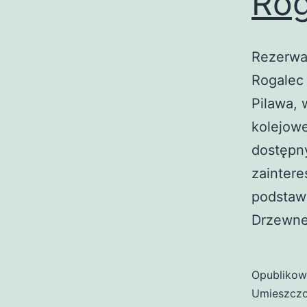
Rog
Rezerwa
Rogalec 
Pilawa, 
kolejowe
dostępn
zainter
podstawi
Drzewne
Opubliko
Umieszczo