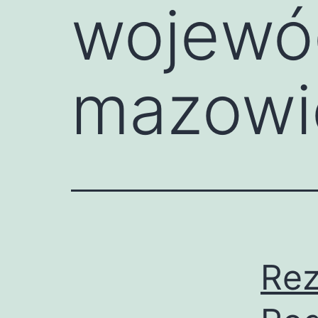
wojewó
mazowi
Rez