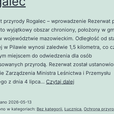
alec
t przyrody Rogalec – wprowadzenie Rezerwat 
to wyjątkowy obszar chroniony, położony w gm
w województwie mazowieckim. Odległość od sta
j w Pilawie wynosi zaledwie 1,5 kilometra, co c
ym miejscem do odwiedzenia dla osób
esowanych przyrodą. Rezerwat został ustanowio
e Zarządzenia Ministra Leśnictwa i Przemysłu
Rezerwat
go z dnia 4 lipca…
Czytaj dalej
przyrody
Rogalec
wano
2026-05-13
no w kategoriach:
Bez kategorii
,
Łucznica
,
Ochrona przyr