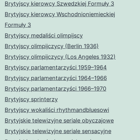
Brytyjscy kierowcy Szwedzkiej Formuły 3
Brytyjscy kierowcy Wschodnioniemieckiej
Formuły 3
Brytyjscy medaliści olimpijscy
Brytyjscy olimpijczycy (Berlin 1936)
Brytyjscy olimpijczycy (Los Angeles 1932)
Brytyjscy parlamentarzyści 1959–1964
Brytyjscy parlamentarzyści 1964–1966
Brytyjscy parlamentarzyści 1966–1970
Brytyjscy sprinterzy
Brytyjscy wokaliści rhythmandbluesowi
Brytyjskie telewizyjne seriale obyczajowe
Brytyjskie telewizyjne seriale sensacyjne