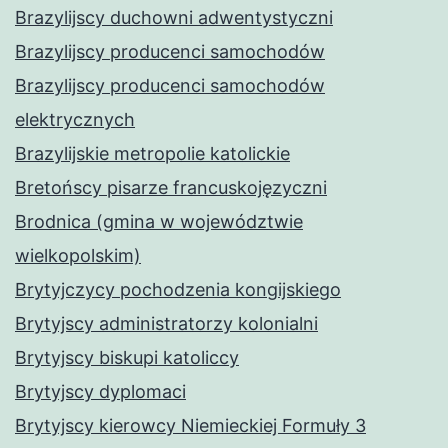
Brazylijscy duchowni adwentystyczni
Brazylijscy producenci samochodów
Brazylijscy producenci samochodów
elektrycznych
Brazylijskie metropolie katolickie
Bretońscy pisarze francuskojęzyczni
Brodnica (gmina w województwie
wielkopolskim)
Brytyjczycy pochodzenia kongijskiego
Brytyjscy administratorzy kolonialni
Brytyjscy biskupi katoliccy
Brytyjscy dyplomaci
Brytyjscy kierowcy Niemieckiej Formuły 3