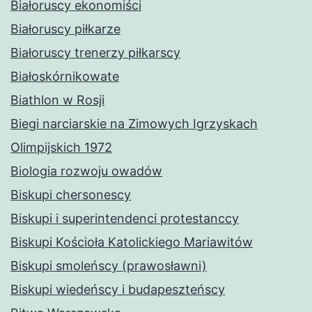
Białoruscy ekonomiści
Białoruscy piłkarze
Białoruscy trenerzy piłkarscy
Białoskórnikowate
Biathlon w Rosji
Biegi narciarskie na Zimowych Igrzyskach
Olimpijskich 1972
Biologia rozwoju owadów
Biskupi chersonescy
Biskupi i superintendenci protestanccy
Biskupi Kościoła Katolickiego Mariawitów
Biskupi smoleńscy (prawosławni)
Biskupi wiedeńscy i budapeszteńscy