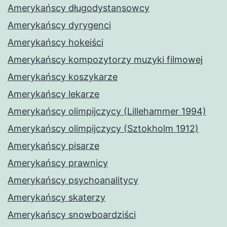
Amerykańscy długodystansowcy
Amerykańscy dyrygenci
Amerykańscy hokeiści
Amerykańscy kompozytorzy muzyki filmowej
Amerykańscy koszykarze
Amerykańscy lekarze
Amerykańscy olimpijczycy (Lillehammer 1994)
Amerykańscy olimpijczycy (Sztokholm 1912)
Amerykańscy pisarze
Amerykańscy prawnicy
Amerykańscy psychoanalitycy
Amerykańscy skaterzy
Amerykańscy snowboardziści