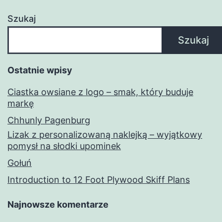
Szukaj
Szukaj
Ostatnie wpisy
Ciastka owsiane z logo – smak, który buduje
markę
Chhunly Pagenburg
Lizak z personalizowaną naklejką – wyjątkowy
pomysł na słodki upominek
Gołuń
Introduction to 12 Foot Plywood Skiff Plans
Najnowsze komentarze