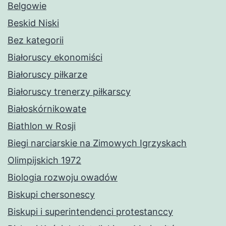
Belgowie
Beskid Niski
Bez kategorii
Białoruscy ekonomiści
Białoruscy piłkarze
Białoruscy trenerzy piłkarscy
Białoskórnikowate
Biathlon w Rosji
Biegi narciarskie na Zimowych Igrzyskach
Olimpijskich 1972
Biologia rozwoju owadów
Biskupi chersonescy
Biskupi i superintendenci protestanccy