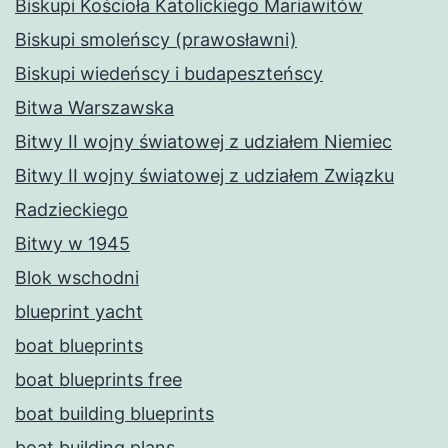
Biskupi Kościoła Katolickiego Mariawitów
Biskupi smoleńscy (prawosławni)
Biskupi wiedeńscy i budapeszteńscy
Bitwa Warszawska
Bitwy II wojny światowej z udziałem Niemiec
Bitwy II wojny światowej z udziałem Związku
Radzieckiego
Bitwy w 1945
Blok wschodni
blueprint yacht
boat blueprints
boat blueprints free
boat building blueprints
boat building plans