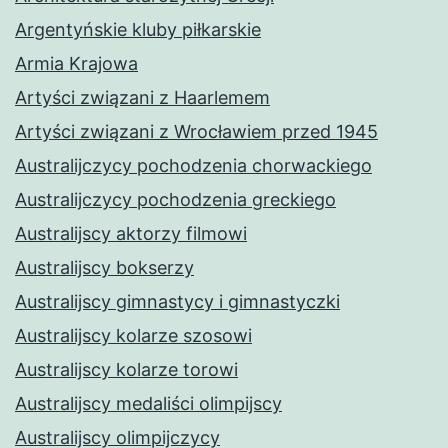
Argentyńskie kluby piłkarskie
Armia Krajowa
Artyści związani z Haarlemem
Artyści związani z Wrocławiem przed 1945
Australijczycy pochodzenia chorwackiego
Australijczycy pochodzenia greckiego
Australijscy aktorzy filmowi
Australijscy bokserzy
Australijscy gimnastycy i gimnastyczki
Australijscy kolarze szosowi
Australijscy kolarze torowi
Australijscy medaliści olimpijscy
Australijscy olimpijczycy