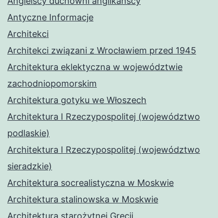
Angielscy duchowni anglikańscy
Antyczne Informacje
Architekci
Architekci związani z Wrocławiem przed 1945
Architektura eklektyczna w województwie
zachodniopomorskim
Architektura gotyku we Włoszech
Architektura I Rzeczypospolitej (województwo
podlaskie)
Architektura I Rzeczypospolitej (województwo
sieradzkie)
Architektura socrealistyczna w Moskwie
Architektura stalinowska w Moskwie
Architektura starożytnej Grecji