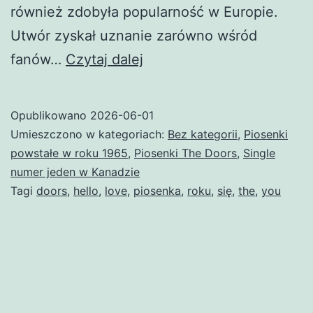
również zdobyła popularność w Europie.
Utwór zyskał uznanie zarówno wśród
Hello,
fanów…
Czytaj dalej
I
Love
Opublikowano
2026-06-01
You
Umieszczono w kategoriach:
Bez kategorii
,
Piosenki
powstałe w roku 1965
,
Piosenki The Doors
,
Single
numer jeden w Kanadzie
Tagi
doors
,
hello
,
love
,
piosenka
,
roku
,
się
,
the
,
you