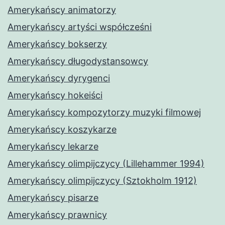
Amerykańscy animatorzy
Amerykańscy artyści współcześni
Amerykańscy bokserzy
Amerykańscy długodystansowcy
Amerykańscy dyrygenci
Amerykańscy hokeiści
Amerykańscy kompozytorzy muzyki filmowej
Amerykańscy koszykarze
Amerykańscy lekarze
Amerykańscy olimpijczycy (Lillehammer 1994)
Amerykańscy olimpijczycy (Sztokholm 1912)
Amerykańscy pisarze
Amerykańscy prawnicy