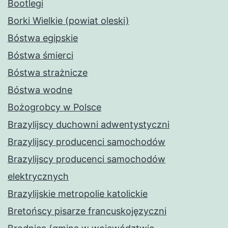
Bootlegi
Borki Wielkie (powiat oleski)
Bóstwa egipskie
Bóstwa śmierci
Bóstwa strażnicze
Bóstwa wodne
Bożogrobcy w Polsce
Brazylijscy duchowni adwentystyczni
Brazylijscy producenci samochodów
Brazylijscy producenci samochodów
elektrycznych
Brazylijskie metropolie katolickie
Bretońscy pisarze francuskojęzyczni