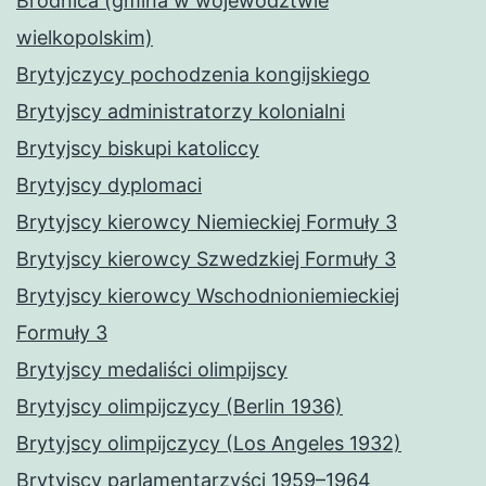
Brodnica (gmina w województwie
wielkopolskim)
Brytyjczycy pochodzenia kongijskiego
Brytyjscy administratorzy kolonialni
Brytyjscy biskupi katoliccy
Brytyjscy dyplomaci
Brytyjscy kierowcy Niemieckiej Formuły 3
Brytyjscy kierowcy Szwedzkiej Formuły 3
Brytyjscy kierowcy Wschodnioniemieckiej
Formuły 3
Brytyjscy medaliści olimpijscy
Brytyjscy olimpijczycy (Berlin 1936)
Brytyjscy olimpijczycy (Los Angeles 1932)
Brytyjscy parlamentarzyści 1959–1964