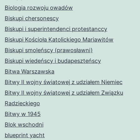
Biologia rozwoju owadów
Biskupi chersonescy
Biskupi i superintendenci protestanccy
Biskupi Kościoła Katolickiego Mariawitów
Biskupi smoleńscy (prawosławni)
Biskupi wiedeńscy i budapeszteńscy
Bitwa Warszawska
Bitwy II wojny światowej z udziałem Niemiec
Bitwy II wojny światowej z udziałem Związku
Radzieckiego
Bitwy w 1945
Blok wschodni
blueprint yacht