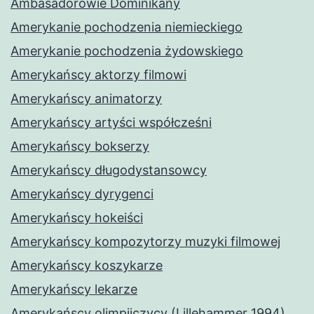
Ambasadorowie Dominikany
Amerykanie pochodzenia niemieckiego
Amerykanie pochodzenia żydowskiego
Amerykańscy aktorzy filmowi
Amerykańscy animatorzy
Amerykańscy artyści współcześni
Amerykańscy bokserzy
Amerykańscy długodystansowcy
Amerykańscy dyrygenci
Amerykańscy hokeiści
Amerykańscy kompozytorzy muzyki filmowej
Amerykańscy koszykarze
Amerykańscy lekarze
Amerykańscy olimpijczycy (Lillehammer 1994)