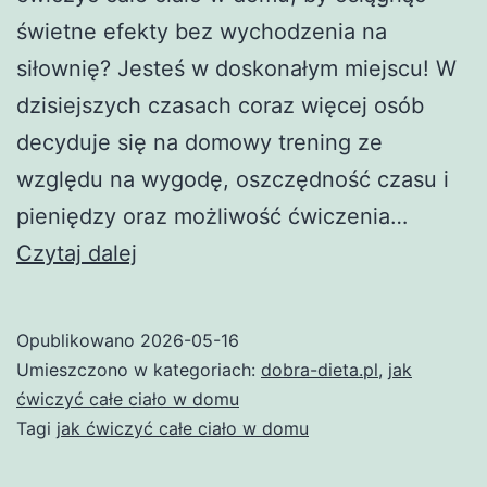
świetne efekty bez wychodzenia na
siłownię? Jesteś w doskonałym miejscu! W
dzisiejszych czasach coraz więcej osób
decyduje się na domowy trening ze
względu na wygodę, oszczędność czasu i
pieniędzy oraz możliwość ćwiczenia…
Jak
Czytaj dalej
ćwiczyć
całe
Opublikowano
2026-05-16
ciało
Umieszczono w kategoriach:
dobra-dieta.pl
,
jak
w
ćwiczyć całe ciało w domu
Tagi
jak ćwiczyć całe ciało w domu
domu
–