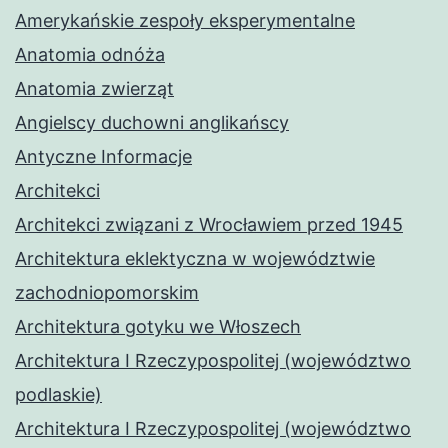
Amerykańskie zespoły eksperymentalne
Anatomia odnóża
Anatomia zwierząt
Angielscy duchowni anglikańscy
Antyczne Informacje
Architekci
Architekci związani z Wrocławiem przed 1945
Architektura eklektyczna w województwie
zachodniopomorskim
Architektura gotyku we Włoszech
Architektura I Rzeczypospolitej (województwo
podlaskie)
Architektura I Rzeczypospolitej (województwo