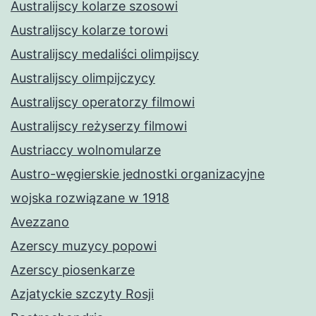
Australijscy kolarze szosowi
Australijscy kolarze torowi
Australijscy medaliści olimpijscy
Australijscy olimpijczycy
Australijscy operatorzy filmowi
Australijscy reżyserzy filmowi
Austriaccy wolnomularze
Austro-węgierskie jednostki organizacyjne
wojska rozwiązane w 1918
Avezzano
Azerscy muzycy popowi
Azerscy piosenkarze
Azjatyckie szczyty Rosji