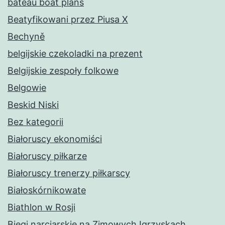
bateau boat plans
Beatyfikowani przez Piusa X
Bechyně
belgijskie czekoladki na prezent
Belgijskie zespoły folkowe
Belgowie
Beskid Niski
Bez kategorii
Białoruscy ekonomiści
Białoruscy piłkarze
Białoruscy trenerzy piłkarscy
Białoskórnikowate
Biathlon w Rosji
Biegi narciarskie na Zimowych Igrzyskach