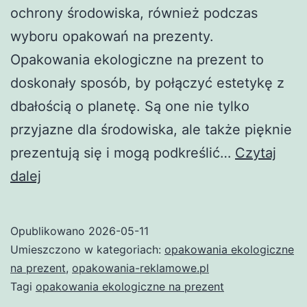
ochrony środowiska, również podczas
wyboru opakowań na prezenty.
Opakowania ekologiczne na prezent to
doskonały sposób, by połączyć estetykę z
dbałością o planetę. Są one nie tylko
przyjazne dla środowiska, ale także pięknie
prezentują się i mogą podkreślić…
Czytaj
Opakowania
dalej
ekologiczne
na
Opublikowano
2026-05-11
prezent
Umieszczono w kategoriach:
opakowania ekologiczne
–
na prezent
,
opakowania-reklamowe.pl
Tagi
opakowania ekologiczne na prezent
jak