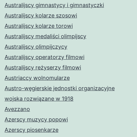
Australijscy gimnastycy i gimnastyczki
Australijscy kolarze szosowi
Australijscy kolarze torowi
Australijscy medaliści olimpijscy
Australijscy olimpijczycy
Australijscy operatorzy filmowi
Australijscy reżyserzy filmowi
Austriaccy wolnomularze
Austro-węgierskie jednostki organizacyjne
wojska rozwiązane w 1918
Avezzano
Azerscy muzycy popowi
Azerscy piosenkarze