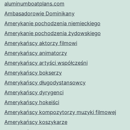
aluminumboatplans.com
Ambasadorowie Dominikany
Amerykanie pochodzenia niemieckiego
Amerykanie pochodzenia żydowskiego
Amerykańscy aktorzy filmowi
Amerykańscy animatorzy
Amerykańscy artyści współcześni
Amerykańscy bokserzy
Amerykańscy długodystansowcy
Amerykańscy dyrygenci
Amerykańscy hokeiści
Amerykańscy kompozytorzy muzyki filmowej
Amerykańscy koszykarze