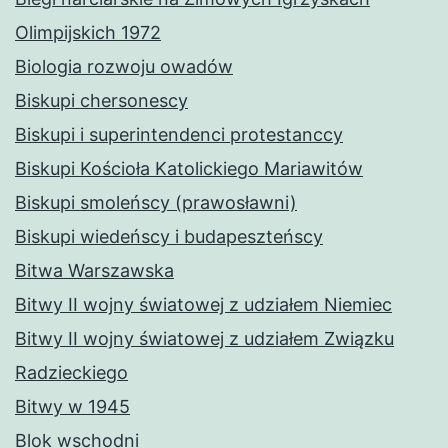
Olimpijskich 1972
Biologia rozwoju owadów
Biskupi chersonescy
Biskupi i superintendenci protestanccy
Biskupi Kościoła Katolickiego Mariawitów
Biskupi smoleńscy (prawosławni)
Biskupi wiedeńscy i budapeszteńscy
Bitwa Warszawska
Bitwy II wojny światowej z udziałem Niemiec
Bitwy II wojny światowej z udziałem Związku
Radzieckiego
Bitwy w 1945
Blok wschodni