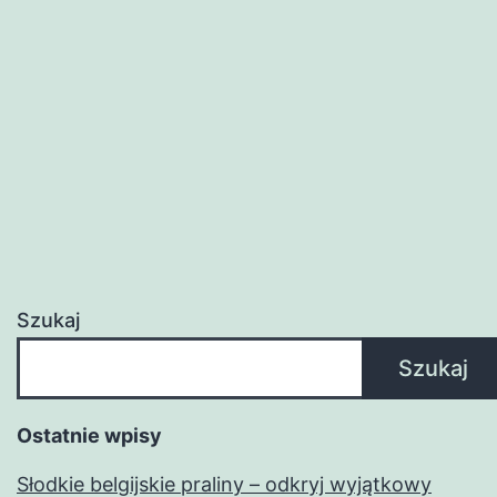
wybrać
najlepsze
i
dlaczego
warto?
Szukaj
Szukaj
Ostatnie wpisy
Słodkie belgijskie praliny – odkryj wyjątkowy