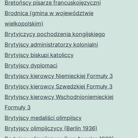
Bretońscy pisarze francuskojęzyczni
Brodnica (gmina w województwie
wielkopolskim)
Brytyjczycy pochodzenia kongijskiego
Brytyjscy administratorzy kolonialni
Brytyjscy biskupi katoliccy
Brytyjscy dyplomaci
Brytyjscy kierowcy Niemieckiej Formuły 3
Brytyjscy kierowcy Szwedzkiej Formuły 3
Brytyjscy kierowcy Wschodnioniemieckiej
Formuły 3
Brytyjscy medaliści olimpijscy
Brytyjscy olimpijczycy (Berlin 1936)