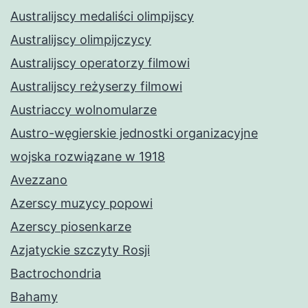
Australijscy medaliści olimpijscy
Australijscy olimpijczycy
Australijscy operatorzy filmowi
Australijscy reżyserzy filmowi
Austriaccy wolnomularze
Austro-węgierskie jednostki organizacyjne
wojska rozwiązane w 1918
Avezzano
Azerscy muzycy popowi
Azerscy piosenkarze
Azjatyckie szczyty Rosji
Bactrochondria
Bahamy