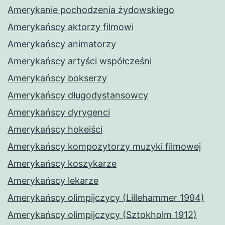
Amerykanie pochodzenia żydowskiego
Amerykańscy aktorzy filmowi
Amerykańscy animatorzy
Amerykańscy artyści współcześni
Amerykańscy bokserzy
Amerykańscy długodystansowcy
Amerykańscy dyrygenci
Amerykańscy hokeiści
Amerykańscy kompozytorzy muzyki filmowej
Amerykańscy koszykarze
Amerykańscy lekarze
Amerykańscy olimpijczycy (Lillehammer 1994)
Amerykańscy olimpijczycy (Sztokholm 1912)