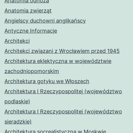
Anatomia odnóża
Anatomia zwierząt
Angielscy duchowni anglikańscy
Antyczne Informacje
Architekci
Architekci związani z Wrocławiem przed 1945
Architektura eklektyczna w województwie
zachodniopomorskim
Architektura gotyku we Włoszech
Architektura I Rzeczypospolitej (województwo
podlaskie)
Architektura I Rzeczypospolitej (województwo
sieradzkie)
Architektura socrealistyczna w Moskwie