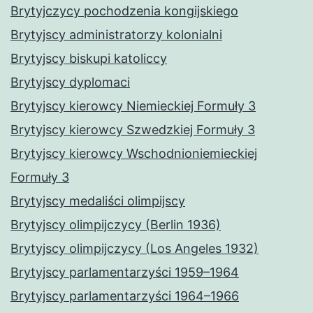
Brytyjczycy pochodzenia kongijskiego
Brytyjscy administratorzy kolonialni
Brytyjscy biskupi katoliccy
Brytyjscy dyplomaci
Brytyjscy kierowcy Niemieckiej Formuły 3
Brytyjscy kierowcy Szwedzkiej Formuły 3
Brytyjscy kierowcy Wschodnioniemieckiej
Formuły 3
Brytyjscy medaliści olimpijscy
Brytyjscy olimpijczycy (Berlin 1936)
Brytyjscy olimpijczycy (Los Angeles 1932)
Brytyjscy parlamentarzyści 1959–1964
Brytyjscy parlamentarzyści 1964–1966