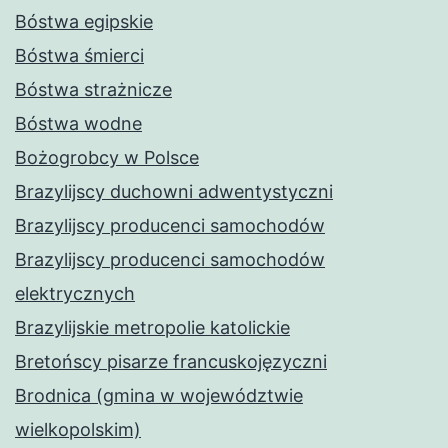
Bóstwa egipskie
Bóstwa śmierci
Bóstwa strażnicze
Bóstwa wodne
Bożogrobcy w Polsce
Brazylijscy duchowni adwentystyczni
Brazylijscy producenci samochodów
Brazylijscy producenci samochodów
elektrycznych
Brazylijskie metropolie katolickie
Bretońscy pisarze francuskojęzyczni
Brodnica (gmina w województwie
wielkopolskim)