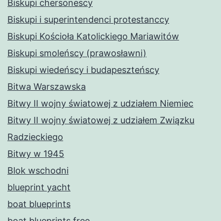
Biskupi chersonescy
Biskupi i superintendenci protestanccy
Biskupi Kościoła Katolickiego Mariawitów
Biskupi smoleńscy (prawosławni)
Biskupi wiedeńscy i budapeszteńscy
Bitwa Warszawska
Bitwy II wojny światowej z udziałem Niemiec
Bitwy II wojny światowej z udziałem Związku
Radzieckiego
Bitwy w 1945
Blok wschodni
blueprint yacht
boat blueprints
boat blueprints free