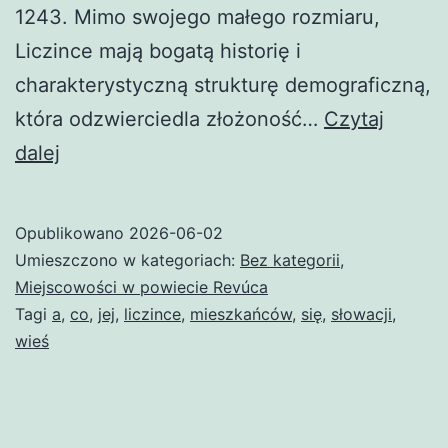
1243. Mimo swojego małego rozmiaru,
Liczince mają bogatą historię i
charakterystyczną strukturę demograficzną,
która odzwierciedla złożoność…
Czytaj
Licince
dalej
Opublikowano
2026-06-02
Umieszczono w kategoriach:
Bez kategorii
,
Miejscowości w powiecie Revúca
Tagi
a
,
co
,
jej
,
liczince
,
mieszkańców
,
się
,
słowacji
,
wieś