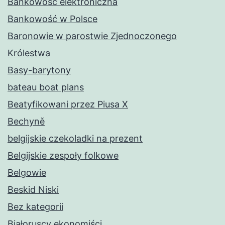
Bankowość elektroniczna
Bankowość w Polsce
Baronowie w parostwie Zjednoczonego
Królestwa
Basy-barytony
bateau boat plans
Beatyfikowani przez Piusa X
Bechyně
belgijskie czekoladki na prezent
Belgijskie zespoły folkowe
Belgowie
Beskid Niski
Bez kategorii
Białoruscy ekonomiści