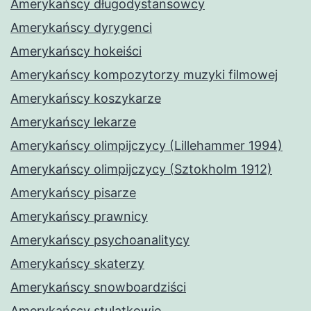
Amerykańscy długodystansowcy
Amerykańscy dyrygenci
Amerykańscy hokeiści
Amerykańscy kompozytorzy muzyki filmowej
Amerykańscy koszykarze
Amerykańscy lekarze
Amerykańscy olimpijczycy (Lillehammer 1994)
Amerykańscy olimpijczycy (Sztokholm 1912)
Amerykańscy pisarze
Amerykańscy prawnicy
Amerykańscy psychoanalitycy
Amerykańscy skaterzy
Amerykańscy snowboardziści
Amerykańscy stulatkowie