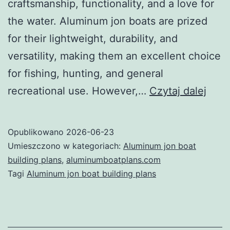
craftsmanship, functionality, and a love for
the water. Aluminum jon boats are prized
for their lightweight, durability, and
versatility, making them an excellent choice
for fishing, hunting, and general
Mast
recreational use. However,…
Czytaj dalej
Alum
Jon
Opublikowano
2026-06-23
Boat
Umieszczono w kategoriach:
Aluminum jon boat
Buil
building plans
,
aluminumboatplans.com
Tagi
Aluminum jon boat building plans
Plan
Your
Ulti
Guid