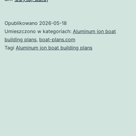
to
Aluminum
Opublikowano
2026-05-18
Jon
Umieszczono w kategoriach:
Aluminum jon boat
Boat
building plans
,
boat-plans.com
Tagi
Aluminum jon boat building plans
Building
Plans