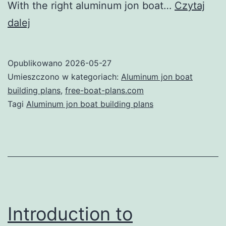
With the right aluminum jon boat…
Czytaj
Your
dalej
Ultimate
Guide
Opublikowano
2026-05-27
to
Umieszczono w kategoriach:
Aluminum jon boat
Aluminum
building plans
,
free-boat-plans.com
Tagi
Aluminum jon boat building plans
Jon
Boat
Building
Plans
Introduction to