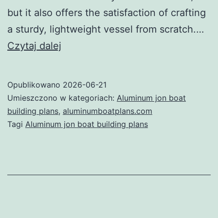
but it also offers the satisfaction of crafting
a sturdy, lightweight vessel from scratch.…
Introduction
Czytaj dalej
to
Aluminum
Opublikowano
2026-06-21
Jon
Umieszczono w kategoriach:
Aluminum jon boat
Boat
building plans
,
aluminumboatplans.com
Tagi
Aluminum jon boat building plans
Building
Plans