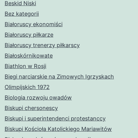
Beskid Niski
Bez kategorii
Białoruscy ekonomiści
Białoruscy piłkarze
Białoruscy trenerzy piłkarscy
Białoskórnikowate
Biathlon w Rosji
Biegi narciarskie na Zimowych Igrzyskach
Olimpijskich 1972
Biologia rozwoju owadów
Biskupi chersonescy
Biskupi i superintendenci protestanccy
Biskupi Kościoła Katolickiego Mariawitów