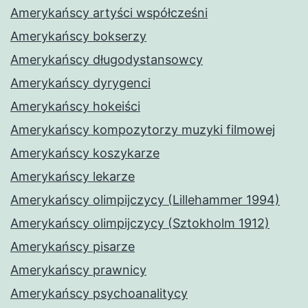
Amerykańscy artyści współcześni
Amerykańscy bokserzy
Amerykańscy długodystansowcy
Amerykańscy dyrygenci
Amerykańscy hokeiści
Amerykańscy kompozytorzy muzyki filmowej
Amerykańscy koszykarze
Amerykańscy lekarze
Amerykańscy olimpijczycy (Lillehammer 1994)
Amerykańscy olimpijczycy (Sztokholm 1912)
Amerykańscy pisarze
Amerykańscy prawnicy
Amerykańscy psychoanalitycy