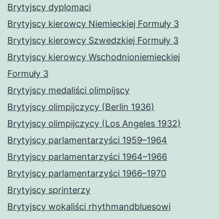
Brytyjscy dyplomaci
Brytyjscy kierowcy Niemieckiej Formuły 3
Brytyjscy kierowcy Szwedzkiej Formuły 3
Brytyjscy kierowcy Wschodnioniemieckiej
Formuły 3
Brytyjscy medaliści olimpijscy
Brytyjscy olimpijczycy (Berlin 1936)
Brytyjscy olimpijczycy (Los Angeles 1932)
Brytyjscy parlamentarzyści 1959–1964
Brytyjscy parlamentarzyści 1964–1966
Brytyjscy parlamentarzyści 1966–1970
Brytyjscy sprinterzy
Brytyjscy wokaliści rhythmandbluesowi