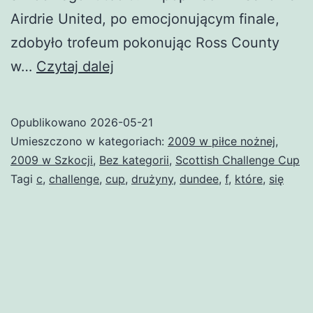
Airdrie United, po emocjonującym finale,
zdobyło trofeum pokonując Ross County
Challenge
w…
Czytaj dalej
Cup
(2009/2010)
Opublikowano
2026-05-21
Umieszczono w kategoriach:
2009 w piłce nożnej
,
2009 w Szkocji
,
Bez kategorii
,
Scottish Challenge Cup
Tagi
c
,
challenge
,
cup
,
drużyny
,
dundee
,
f
,
które
,
się