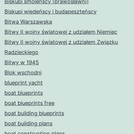
Biskupi smoleńscy (prawosławni)
Biskupi wiedeńscy i budapeszteńscy
Bitwa Warszawska
Bitwy II wojny światowej z udziałem Niemiec
Bitwy II wojny światowej z udziałem Związku
Radzieckiego
Bitwy w 1945
Blok wschodni
blueprint yacht
boat blueprints
boat blueprints free
boat building blueprints
boat building plans
boat construction plans