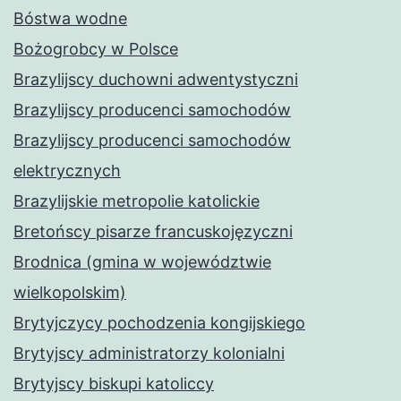
Bóstwa wodne
Bożogrobcy w Polsce
Brazylijscy duchowni adwentystyczni
Brazylijscy producenci samochodów
Brazylijscy producenci samochodów
elektrycznych
Brazylijskie metropolie katolickie
Bretońscy pisarze francuskojęzyczni
Brodnica (gmina w województwie
wielkopolskim)
Brytyjczycy pochodzenia kongijskiego
Brytyjscy administratorzy kolonialni
Brytyjscy biskupi katoliccy