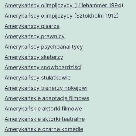
Amerykańscy olimpijczycy (Lillehammer 1994)
Amerykańscy olimpijczycy (Sztokholm 1912)
Amerykańscy pisarze
Amerykańscy prawnicy
Amerykańscy psychoanalitycy
Amerykańscy skaterzy
Amerykańscy snowboardziści
Amerykańscy stulatkowie
Amerykańscy trenerzy hokejowi
Amerykańskie adaptacje filmowe
Amerykańskie aktorki filmowe
Amerykańskie aktorki teatralne
Amerykańskie czarne komedie