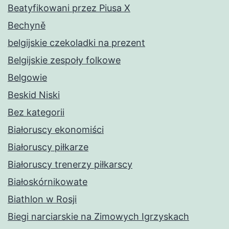
Beatyfikowani przez Piusa X
Bechyně
belgijskie czekoladki na prezent
Belgijskie zespoły folkowe
Belgowie
Beskid Niski
Bez kategorii
Białoruscy ekonomiści
Białoruscy piłkarze
Białoruscy trenerzy piłkarscy
Białoskórnikowate
Biathlon w Rosji
Biegi narciarskie na Zimowych Igrzyskach