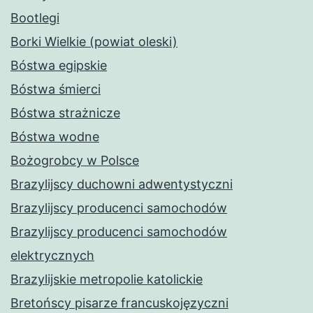
Bootlegi
Borki Wielkie (powiat oleski)
Bóstwa egipskie
Bóstwa śmierci
Bóstwa strażnicze
Bóstwa wodne
Bożogrobcy w Polsce
Brazylijscy duchowni adwentystyczni
Brazylijscy producenci samochodów
Brazylijscy producenci samochodów
elektrycznych
Brazylijskie metropolie katolickie
Bretońscy pisarze francuskojęzyczni