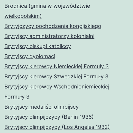
Brodnica (gmina w województwie
wielkopolskim)
Brytyjczycy pochodzenia kongijskiego
Brytyjscy administratorzy kolonialni
Brytyjscy biskupi katoliccy
Brytyjscy dyplomaci
Brytyjscy kierowcy Niemieckiej Formuły 3
Brytyjscy kierowcy Szwedzkiej Formuły 3
Brytyjscy kierowcy Wschodnioniemieckiej
Formuły 3
Brytyjscy medaliści olimpijscy
Brytyjscy olimpijczycy (Berlin 1936)
Brytyjscy olimpijczycy (Los Angeles 1932)