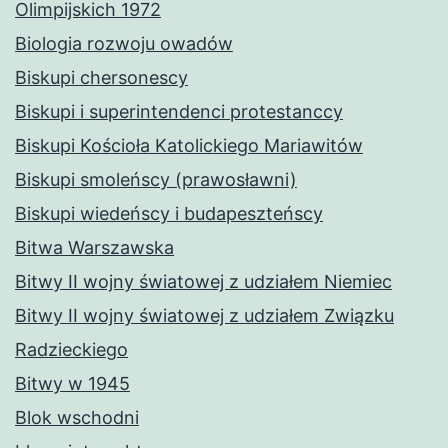
Olimpijskich 1972
Biologia rozwoju owadów
Biskupi chersonescy
Biskupi i superintendenci protestanccy
Biskupi Kościoła Katolickiego Mariawitów
Biskupi smoleńscy (prawosławni)
Biskupi wiedeńscy i budapeszteńscy
Bitwa Warszawska
Bitwy II wojny światowej z udziałem Niemiec
Bitwy II wojny światowej z udziałem Związku
Radzieckiego
Bitwy w 1945
Blok wschodni