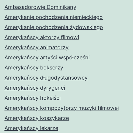
Ambasadorowie Dominikany
Amerykanie pochodzenia niemieckiego
Amerykanie pochodzenia żydowskiego
Amerykańscy aktorzy filmowi
Amerykańscy animatorzy
Amerykańscy artyści współcześni
Amerykańscy bokserzy
Amerykańscy długodystansowcy
Amerykańscy dyrygenci
Amerykańscy hokeiści
Amerykańscy kompozytorzy muzyki filmowej
Amerykańscy koszykarze
Amerykańscy lekarze