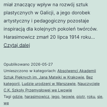
miał znaczący wpływ na rozwój sztuk
plastycznych w Galicji, a jego dorobek
artystyczny i pedagogiczny pozostaje
inspiracją dla kolejnych pokoleń twórców.
Harasimowicz zmarł 20 lipca 1914 roku…
Piotr
Czytaj dalej
Harasimowicz
Opublikowano
2026-05-27
Umieszczono w kategoriach:
Absolwenci Akademii
Sztuk Pięknych im. Jana Matejki w Krakowie
,
Bez
kategorii
,
Ludzie urodzeni w Warszawie
,
Nauczyciele
C.K. Szkoły Przemysłowej we Lwowie
Tagi
gdzie
,
harasimowicz
,
jego
,
lwowie
,
piotr
,
roku
,
się
,
we