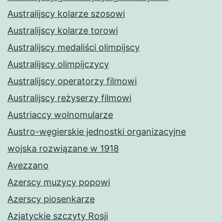
Australijscy kolarze szosowi
Australijscy kolarze torowi
Australijscy medaliści olimpijscy
Australijscy olimpijczycy
Australijscy operatorzy filmowi
Australijscy reżyserzy filmowi
Austriaccy wolnomularze
Austro-węgierskie jednostki organizacyjne
wojska rozwiązane w 1918
Avezzano
Azerscy muzycy popowi
Azerscy piosenkarze
Azjatyckie szczyty Rosji