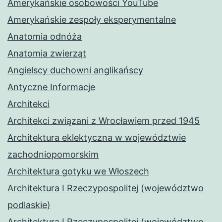
Amerykańskie osobowości YouTube
Amerykańskie zespoły eksperymentalne
Anatomia odnóża
Anatomia zwierząt
Angielscy duchowni anglikańscy
Antyczne Informacje
Architekci
Architekci związani z Wrocławiem przed 1945
Architektura eklektyczna w województwie
zachodniopomorskim
Architektura gotyku we Włoszech
Architektura I Rzeczypospolitej (województwo
podlaskie)
Architektura I Rzeczypospolitej (województwo