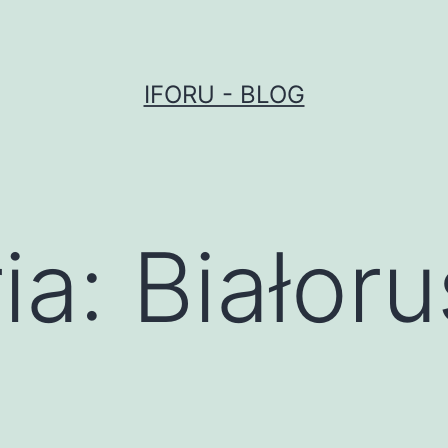
IFORU - BLOG
ia:
Białor