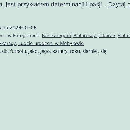
a, jest przykładem determinacji i pasji…
Czytaj d
wano
2026-07-05
no w kategoriach:
Bez kategorii
,
Białoruscy piłkarze
,
Biało
iłkarscy
,
Ludzie urodzeni w Mohylewie
usik
,
futbolu
,
jako
,
jego
,
kariery
,
roku
,
siarhiej
,
się