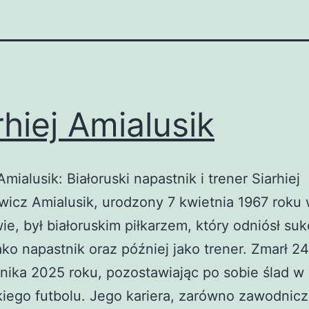
rhiej Amialusik
Amialusik: Białoruski napastnik i trener Siarhiej
wicz Amialusik, urodzony 7 kwietnia 1967 roku
e, był białoruskim piłkarzem, który odniósł su
ako napastnik oraz później jako trener. Zmarł 24
nika 2025 roku, pozostawiając po sobie ślad w h
kiego futbolu. Jego kariera, zarówno zawodnicza