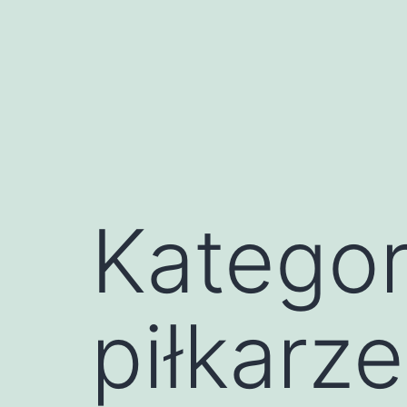
Przejdź
do
treści
Kategor
piłkarze