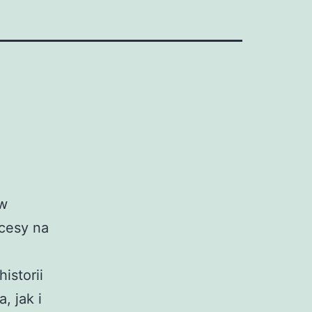
 w
kcesy na
istorii
, jak i