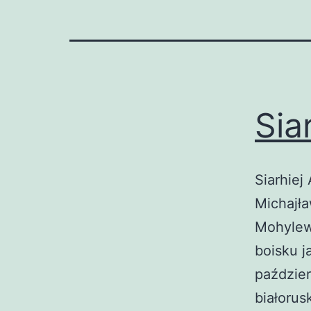
Sia
Siarhiej 
Michajła
Mohylewi
boisku j
paździer
białorus