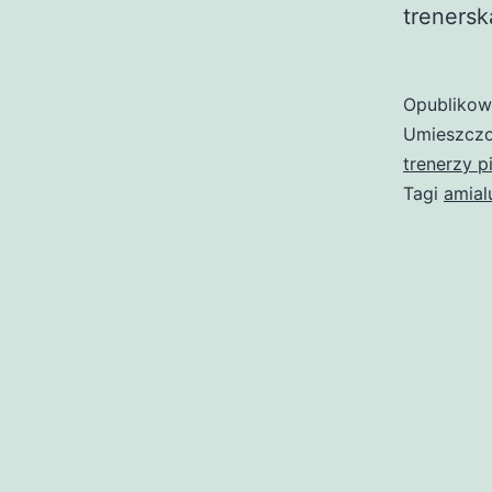
trenersk
Opubliko
Umieszczo
trenerzy p
Tagi
amial