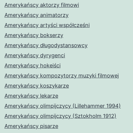
Amerykańscy aktorzy filmowi
Amerykańscy animatorzy
Amerykańscy artyści współcześni
Amerykańscy bokserzy
Amerykańscy długodystansowcy
Amerykańscy dyrygenci
Amerykańscy hokeiści
Amerykańscy kompozytorzy muzyki filmowej
Amerykańscy koszykarze
Amerykańscy lekarze
Amerykańscy olimpijczycy (Lillehammer 1994)
Amerykańscy olimpijczycy (Sztokholm 1912)
Amerykańscy pisarze