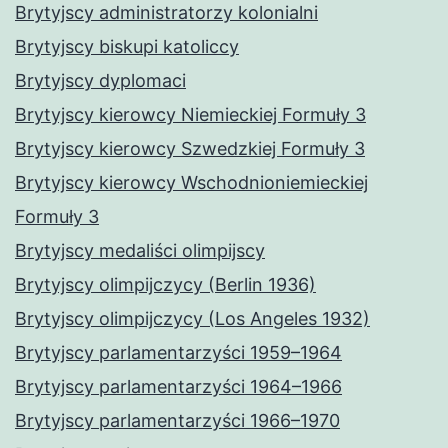
Brytyjscy administratorzy kolonialni
Brytyjscy biskupi katoliccy
Brytyjscy dyplomaci
Brytyjscy kierowcy Niemieckiej Formuły 3
Brytyjscy kierowcy Szwedzkiej Formuły 3
Brytyjscy kierowcy Wschodnioniemieckiej
Formuły 3
Brytyjscy medaliści olimpijscy
Brytyjscy olimpijczycy (Berlin 1936)
Brytyjscy olimpijczycy (Los Angeles 1932)
Brytyjscy parlamentarzyści 1959–1964
Brytyjscy parlamentarzyści 1964–1966
Brytyjscy parlamentarzyści 1966–1970