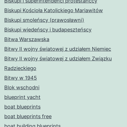
Biskupi i superintendenci protestanccy
Biskupi Kościoła Katolickiego Mariawitów
Biskupi smoleńscy (prawosławni)
Biskupi wiedeńscy i budapeszteńscy
Bitwa Warszawska
Bitwy II wojny światowej z udziałem Niemiec
Bitwy II wojny światowej z udziałem Związku
Radzieckiego
Bitwy w 1945
Blok wschodni
blueprint yacht
boat blueprints
boat blueprints free
boat building blueprints