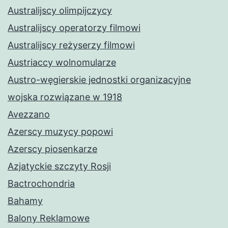
Australijscy olimpijczycy
Australijscy operatorzy filmowi
Australijscy reżyserzy filmowi
Austriaccy wolnomularze
Austro-węgierskie jednostki organizacyjne
wojska rozwiązane w 1918
Avezzano
Azerscy muzycy popowi
Azerscy piosenkarze
Azjatyckie szczyty Rosji
Bactrochondria
Bahamy
Balony Reklamowe