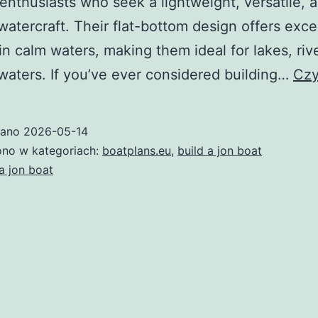
enthusiasts who seek a lightweight, versatile, 
watercraft. Their flat-bottom design offers exce
y in calm waters, making them ideal for lakes, riv
waters. If you’ve ever considered building…
Czy
wano
2026-05-14
no w kategoriach:
boatplans.eu
,
build a jon boat
 a jon boat