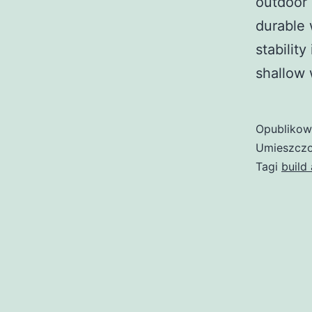
outdoor 
durable 
stabilit
shallow 
Opubliko
Umieszczo
Tagi
build