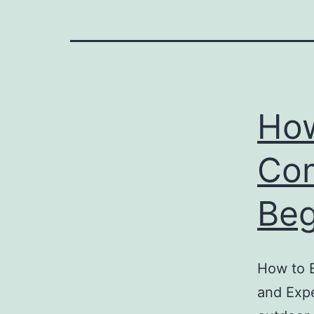
How
Com
Beg
How to B
and Expe