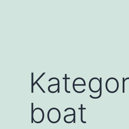
Przejdź
do
treści
Kategor
boat