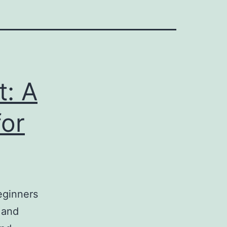
t: A
or
eginners
 and