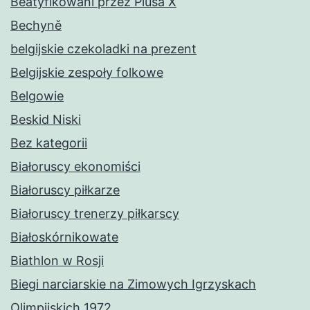
Beatyfikowani przez Piusa X
Bechyně
belgijskie czekoladki na prezent
Belgijskie zespoły folkowe
Belgowie
Beskid Niski
Bez kategorii
Białoruscy ekonomiści
Białoruscy piłkarze
Białoruscy trenerzy piłkarscy
Białoskórnikowate
Biathlon w Rosji
Biegi narciarskie na Zimowych Igrzyskach
Olimpijskich 1972