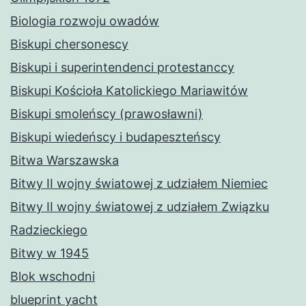
Biologia rozwoju owadów
Biskupi chersonescy
Biskupi i superintendenci protestanccy
Biskupi Kościoła Katolickiego Mariawitów
Biskupi smoleńscy (prawosławni)
Biskupi wiedeńscy i budapeszteńscy
Bitwa Warszawska
Bitwy II wojny światowej z udziałem Niemiec
Bitwy II wojny światowej z udziałem Związku
Radzieckiego
Bitwy w 1945
Blok wschodni
blueprint yacht