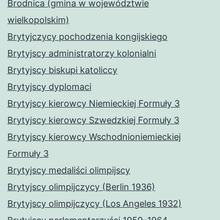
Brodnica (gmina w województwie
wielkopolskim)
Brytyjczycy pochodzenia kongijskiego
Brytyjscy administratorzy kolonialni
Brytyjscy biskupi katoliccy
Brytyjscy dyplomaci
Brytyjscy kierowcy Niemieckiej Formuły 3
Brytyjscy kierowcy Szwedzkiej Formuły 3
Brytyjscy kierowcy Wschodnioniemieckiej
Formuły 3
Brytyjscy medaliści olimpijscy
Brytyjscy olimpijczycy (Berlin 1936)
Brytyjscy olimpijczycy (Los Angeles 1932)