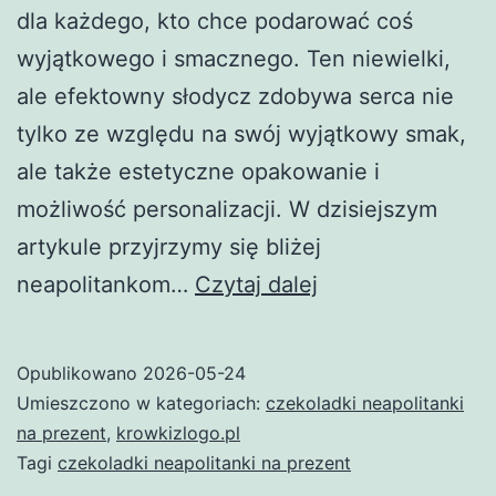
dla każdego, kto chce podarować coś
wyjątkowego i smacznego. Ten niewielki,
ale efektowny słodycz zdobywa serca nie
tylko ze względu na swój wyjątkowy smak,
ale także estetyczne opakowanie i
możliwość personalizacji. W dzisiejszym
artykule przyjrzymy się bliżej
Czekoladki
neapolitankom…
Czytaj dalej
Neapolitanki
na
Opublikowano
2026-05-24
prezent
Umieszczono w kategoriach:
czekoladki neapolitanki
–
na prezent
,
krowkizlogo.pl
Tagi
czekoladki neapolitanki na prezent
słodki