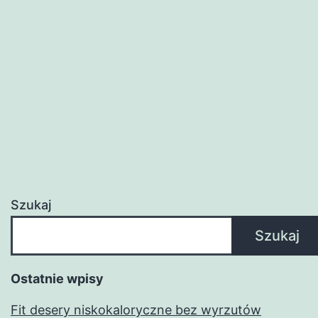
sposób
na
wyrażenie
uczuć
Szukaj
Szukaj
Ostatnie wpisy
Fit desery niskokaloryczne bez wyrzutów