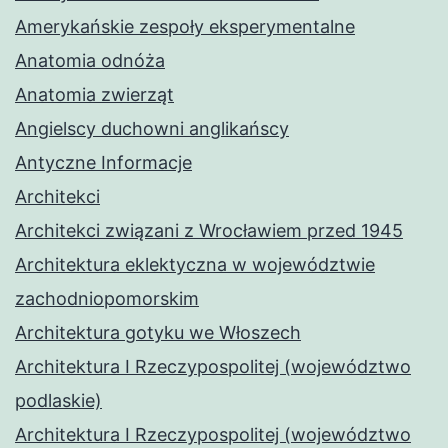
Amerykańskie zespoły eksperymentalne
Anatomia odnóża
Anatomia zwierząt
Angielscy duchowni anglikańscy
Antyczne Informacje
Architekci
Architekci związani z Wrocławiem przed 1945
Architektura eklektyczna w województwie
zachodniopomorskim
Architektura gotyku we Włoszech
Architektura I Rzeczypospolitej (województwo
podlaskie)
Architektura I Rzeczypospolitej (województwo