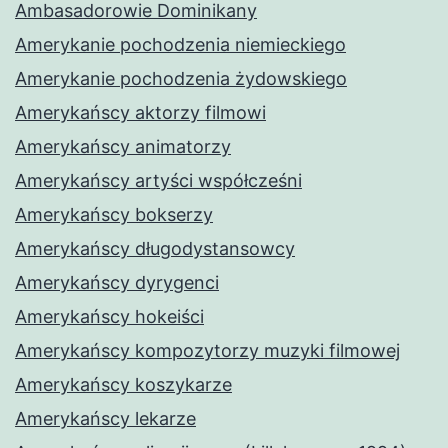
Ambasadorowie Dominikany
Amerykanie pochodzenia niemieckiego
Amerykanie pochodzenia żydowskiego
Amerykańscy aktorzy filmowi
Amerykańscy animatorzy
Amerykańscy artyści współcześni
Amerykańscy bokserzy
Amerykańscy długodystansowcy
Amerykańscy dyrygenci
Amerykańscy hokeiści
Amerykańscy kompozytorzy muzyki filmowej
Amerykańscy koszykarze
Amerykańscy lekarze