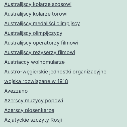
Australijscy kolarze szosowi
Australijscy kolarze torowi
Australijscy medaliści olimpijscy
Australijscy olimpijczycy
Australijscy operatorzy filmowi
Australijscy reżyserzy filmowi
Austriaccy wolnomularze
Austro-węgierskie jednostki organizacyjne
wojska rozwiązane w 1918
Avezzano
Azerscy muzycy popowi
Azerscy piosenkarze
Azjatyckie szczyty Rosji