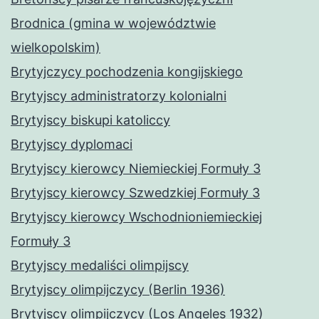
Brodnica (gmina w województwie
wielkopolskim)
Brytyjczycy pochodzenia kongijskiego
Brytyjscy administratorzy kolonialni
Brytyjscy biskupi katoliccy
Brytyjscy dyplomaci
Brytyjscy kierowcy Niemieckiej Formuły 3
Brytyjscy kierowcy Szwedzkiej Formuły 3
Brytyjscy kierowcy Wschodnioniemieckiej
Formuły 3
Brytyjscy medaliści olimpijscy
Brytyjscy olimpijczycy (Berlin 1936)
Brytyjscy olimpijczycy (Los Angeles 1932)