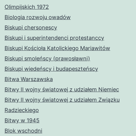
Olimpijskich 1972
Biologia rozwoju owadów
Biskupi chersonescy
Biskupi i superintendenci protestanccy
Biskupi Kościoła Katolickiego Mariawitów
Biskupi smoleńscy (prawosławni)
Biskupi wiedeńscy i budapeszteńscy
Bitwa Warszawska
Bitwy II wojny światowej z udziałem Niemiec
Bitwy II wojny światowej z udziałem Związku
Radzieckiego
Bitwy w 1945
Blok wschodni