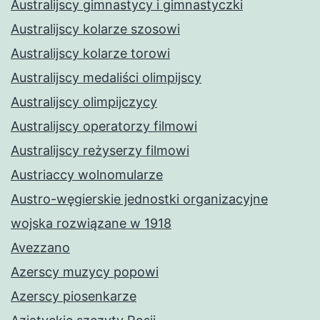
Australijscy gimnastycy i gimnastyczki
Australijscy kolarze szosowi
Australijscy kolarze torowi
Australijscy medaliści olimpijscy
Australijscy olimpijczycy
Australijscy operatorzy filmowi
Australijscy reżyserzy filmowi
Austriaccy wolnomularze
Austro-węgierskie jednostki organizacyjne
wojska rozwiązane w 1918
Avezzano
Azerscy muzycy popowi
Azerscy piosenkarze