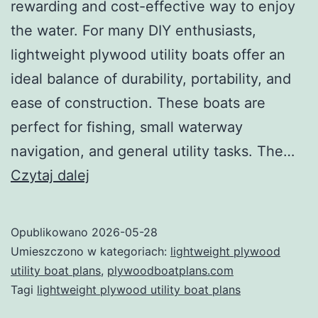
rewarding and cost-effective way to enjoy
the water. For many DIY enthusiasts,
lightweight plywood utility boats offer an
ideal balance of durability, portability, and
ease of construction. These boats are
perfect for fishing, small waterway
navigation, and general utility tasks. The…
Introduction
Czytaj dalej
to
Lightweight
Opublikowano
2026-05-28
Plywood
Umieszczono w kategoriach:
lightweight plywood
Utility
utility boat plans
,
plywoodboatplans.com
Tagi
lightweight plywood utility boat plans
Boat