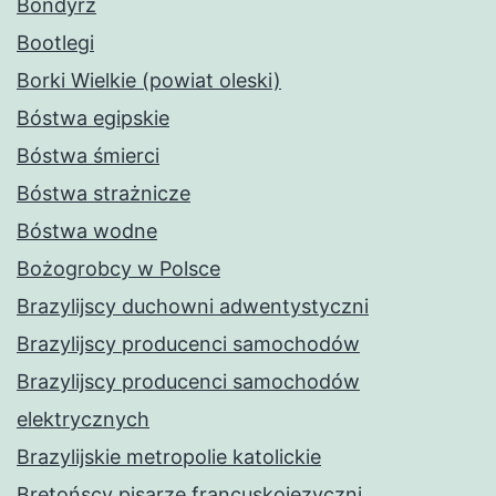
Bondyrz
Bootlegi
Borki Wielkie (powiat oleski)
Bóstwa egipskie
Bóstwa śmierci
Bóstwa strażnicze
Bóstwa wodne
Bożogrobcy w Polsce
Brazylijscy duchowni adwentystyczni
Brazylijscy producenci samochodów
Brazylijscy producenci samochodów
elektrycznych
Brazylijskie metropolie katolickie
Bretońscy pisarze francuskojęzyczni