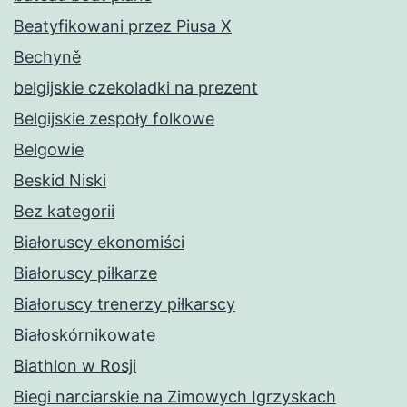
Beatyfikowani przez Piusa X
Bechyně
belgijskie czekoladki na prezent
Belgijskie zespoły folkowe
Belgowie
Beskid Niski
Bez kategorii
Białoruscy ekonomiści
Białoruscy piłkarze
Białoruscy trenerzy piłkarscy
Białoskórnikowate
Biathlon w Rosji
Biegi narciarskie na Zimowych Igrzyskach