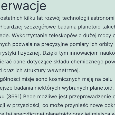
erwacje
ostatnich kilku lat rozwój technologii astronom
ł bardziej szczegółowe badania planetoid takic
ede. Wykorzystanie teleskopów o dużej mocy o
ych pozwala na precyzyjne pomiary ich orbity 
rystyki fizycznej. Dzięki tym innowacjom nauk
ierać dane dotyczące składu chemicznego pow
d oraz ich struktury wewnętrznej.
gólności misje sond kosmicznych mają na celu
ejsze badania niektórych wybranych planetoid
ku (3691) Bede możliwe jest przeprowadzenie 
ji w przyszłości, co może przynieść nowe odkr
e tej specyficznej planetoidy oraz jej miejsca 