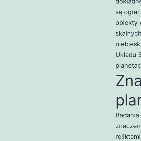
dokładne
są ogran
obiekty 
skalnych
niebiesk
Układu 
planetach
Zna
pla
Badania 
znaczeni
reliktam