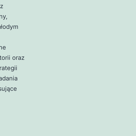
az
ny,
młodym
lne
orii oraz
rategii
adania
sujące