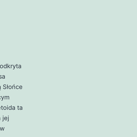
 odkryta
sa
ą Słońce
ącym
toida ta
 jej
 w