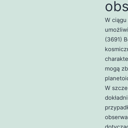
obs
W ciągu 
umożliwi
(3691) B
kosmiczn
charakte
mogą zb
planetoi
W szcze
dokładni
przypad
obserwac
dotycząc