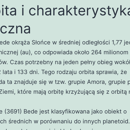
ita i charakterystyk
yczna
ede okrąża Słońce w średniej odległości 1,77 je
icznej (au), co odpowiada około 264 milionom
ów. Czas potrzebny na jeden pełny obieg wokó
 lata i 133 dni. Tego rodzaju orbita sprawia, że
da ta znajduje się w tzw. grupie Amora, grupie 
 Ziemi, które mają orbitę krzyżującą się z orbitą
e (3691) Bede jest klasyfikowana jako obiekt o
ch średnich w porównaniu do innych planetoid