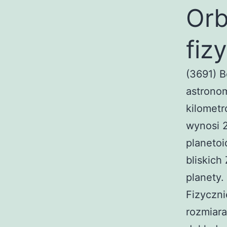
Orb
fiz
(3691) B
astronom
kilometr
wynosi 2
planetoi
bliskich
planety.
Fizyczni
rozmiara