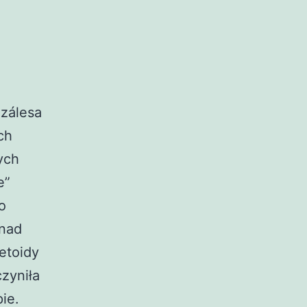
nzálesa
ch
ych
e”
o
 nad
netoidy
zyniła
ie.