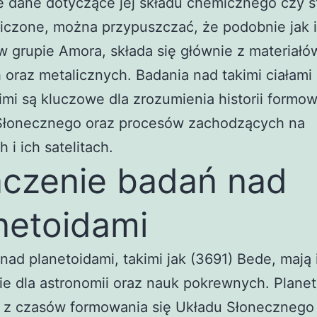
 dane dotyczące jej składu chemicznego czy s
iczone, można przypuszczać, że podobnie jak 
w grupie Amora, składa się głównie z materiałó
 oraz metalicznych. Badania nad takimi ciałami
imi są kluczowe dla zrozumienia historii formow
Słonecznego oraz procesów zachodzących na
 i ich satelitach.
czenie badań nad
netoidami
nad planetoidami, takimi jak (3691) Bede, mają 
e dla astronomii oraz nauk pokrewnych. Planet
i z czasów formowania się Układu Słonecznego