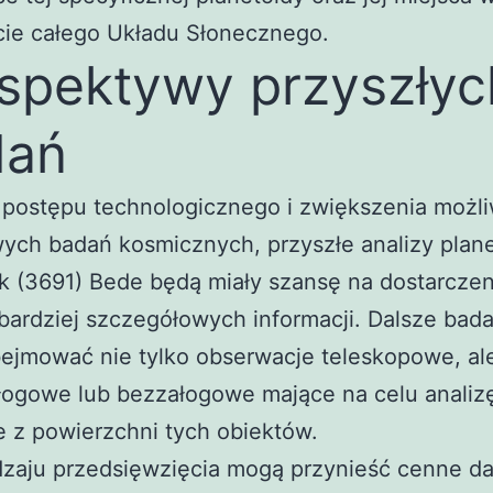
cie całego Układu Słonecznego.
spektywy przyszłyc
dań
 postępu technologicznego i zwiększenia możli
ych badań kosmicznych, przyszłe analizy plan
ak (3691) Bede będą miały szansę na dostarczen
bardziej szczegółowych informacji. Dalsze bada
ejmować nie tylko obserwacje teleskopowe, al
łogowe lub bezzałogowe mające na celu analiz
e z powierzchni tych obiektów.
dzaju przedsięwzięcia mogą przynieść cenne d