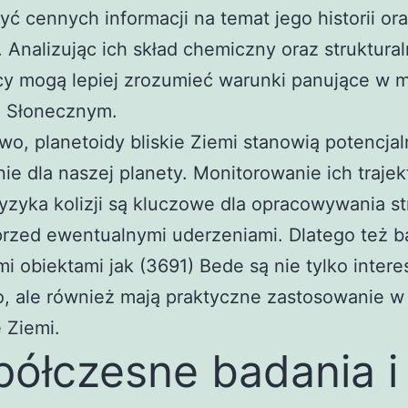
yć cennych informacji na temat jego historii or
. Analizując ich skład chemiczny oraz struktural
y mogą lepiej zrozumieć warunki panujące w 
e Słonecznym.
o, planetoidy bliskie Ziemi stanowią potencja
ie dla naszej planety. Monitorowanie ich trajekt
ryzyka kolizji są kluczowe dla opracowywania st
rzed ewentualnymi uderzeniami. Dlatego też b
mi obiektami jak (3691) Bede są nie tylko intere
, ale również mają praktyczne zastosowanie w
 Ziemi.
ółczesne badania i