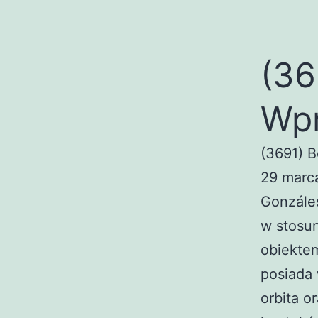
(36
Wp
(3691) B
29 marca
Gonzáles
w stosun
obiektem
posiada 
orbita o