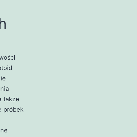
h
wości
etoid
ie
nia
e także
ę próbek
ane