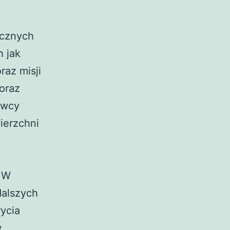
icznych
h jak
raz misji
oraz
owcy
ierzchni
. W
dalszych
ycia
w