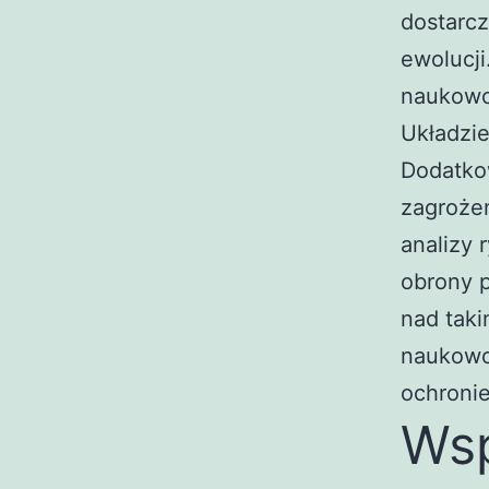
dostarcz
ewolucji
naukowc
Układzi
Dodatkow
zagrożen
analizy 
obrony p
nad taki
naukowo
ochronie
Wsp