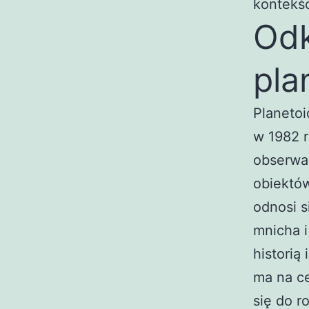
kontekśc
Odk
pla
Planetoi
w 1982 
obserwac
obiektó
odnosi 
mnicha i
historią
ma na ce
się do r