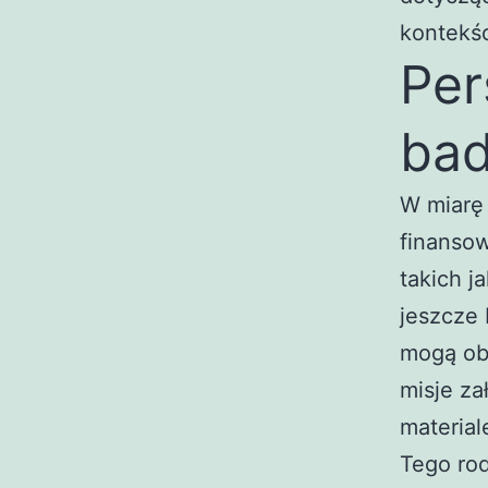
kontekś
Per
ba
W miarę
finansow
takich j
jeszcze 
mogą ob
misje za
material
Tego ro