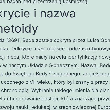
ie badań nad przestrzenią kosmiczną.
rycie i nazwa
netoidy
da (3691) Bede została odkryta przez Luisa Go
roku. Odkrycie miało miejsce podczas rutynowy
ji nieba, które miały na celu identyfikację now
w w naszym Układzie Słonecznym. Nazwa „Bed
się do Świętego Bedy Czcigodnego, angielskieg
 uczonego z VII wieku, który był znany z pracy
 i chronologią. Wybranie takiego imienia dla pla
lu uhonorowanie postaci, która znacząco przyc
ozwoju nauki i edukacji w średniowiecznej Europ