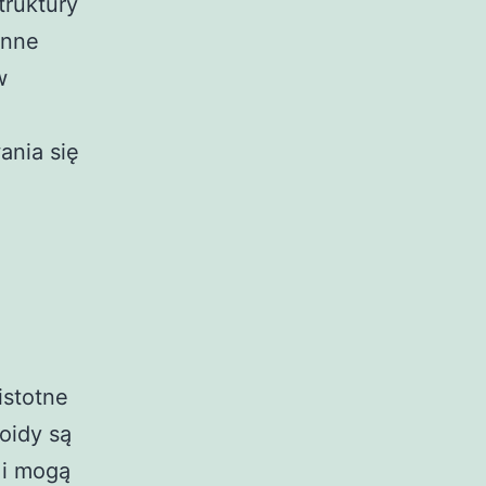
truktury
inne
w
ania się
istotne
oidy są
 i mogą