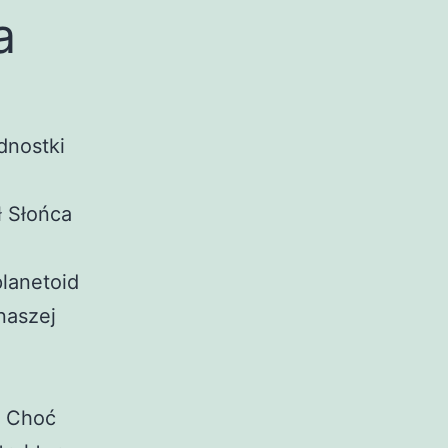
a
dnostki
ł Słońca
planetoid
 naszej
. Choć