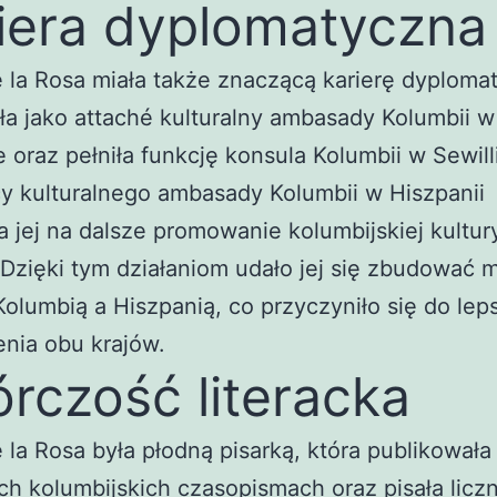
iera dyplomatyczna
 la Rosa miała także znaczącą karierę dyploma
a jako attaché kulturalny ambasady Kolumbii w
 oraz pełniła funkcję konsula Kolumbii w Sewilli
cy kulturalnego ambasady Kolumbii w Hiszpanii
a jej na dalsze promowanie kolumbijskiej kultur
 Dzięki tym działaniom udało jej się zbudować 
olumbią a Hiszpanią, co przyczyniło się do le
nia obu krajów.
rczość literacka
 la Rosa była płodną pisarką, która publikowała
h kolumbijskich czasopismach oraz pisała licz