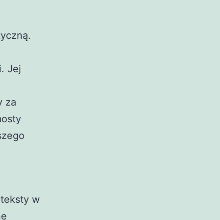
tyczną.
. Jej
y za
mosty
pszego
 teksty w
ne