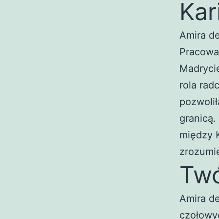
Kar
Amira de
Pracował
Madrycie
rola rad
pozwolił
granicą.
między K
zrozumie
Twó
Amira de
czołowyc