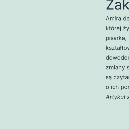
Zak
Amira de
której ż
pisarka,
kształto
dowodem
zmiany s
są czyta
o ich po
Artykuł