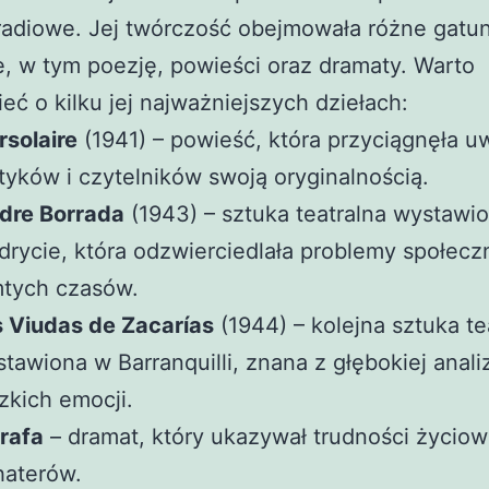
radiowe. Jej twórczość obejmowała różne gatun
ie, w tym poezję, powieści oraz dramaty. Warto
ć o kilku jej najważniejszych dziełach:
solaire
(1941) – powieść, która przyciągnęła 
tyków i czytelników swoją oryginalnością.
dre Borrada
(1943) – sztuka teatralna wystawi
rycie, która odzwierciedlała problemy społecz
mtych czasów.
 Viudas de Zacarías
(1944) – kolejna sztuka te
tawiona w Barranquilli, znana z głębokiej anali
zkich emocji.
trafa
– dramat, który ukazywał trudności życio
haterów.