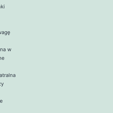
ki
uwagę
ona w
ne
atralna
zy
we