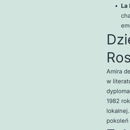
La 
cha
em
Dzi
Ro
Amira de
w litera
dyplomac
1982 rok
lokalnej.
pokoleń 