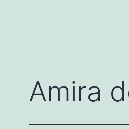
Przejdź
do
treści
Amira d