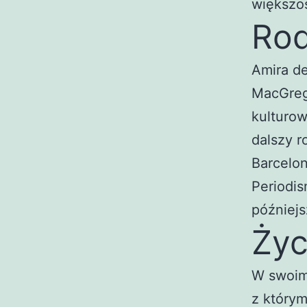
większo
Rod
Amira de
MacGrego
kulturow
dalszy r
Barcelon
Periodi
późniejs
Życ
W swoim 
z którym