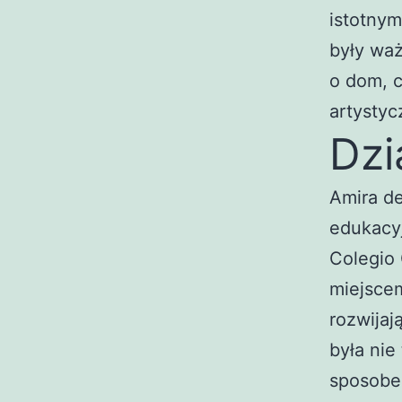
istotnym
były wa
o dom, c
artystyc
Dzi
Amira de
edukacyj
Colegio 
miejsce
rozwijaj
była nie
sposobe