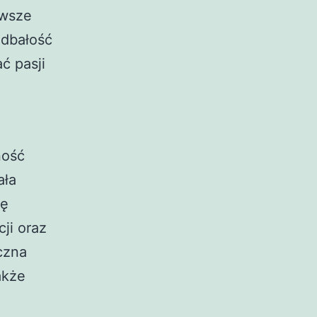
awsze
 dbałość
ć pasji
a
ność
ała
ię
ji oraz
czna
akże