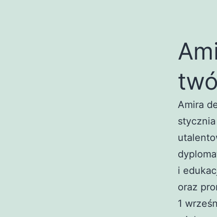
Ami
twó
Amira de
stycznia
utalento
dyplomat
i edukac
oraz pr
1 wrześn