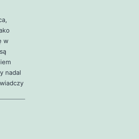
ca,
Jako
ę w
 są
ziem
sy nadal
świadczy