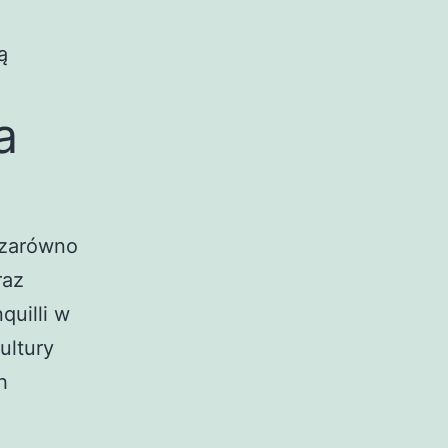
ą
a
 zarówno
raz
quilli w
ultury
h