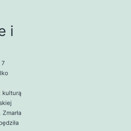
e i
 7
ylko
 kulturą
skiej
. Zmarła
pędziła