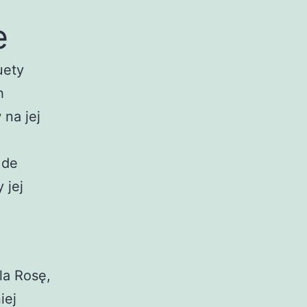
e
uety
h
 na jej
 de
 jej
la Rosę,
iej