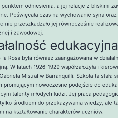
 punktem odniesienia, a jej relacje z bliskimi z
żne. Poświęcała czas na wychowanie syna oraz
o nie przeszkadzało jej równocześnie realizowa
znej i zawodowej.
ałalność edukacyjn
 la Rosa była również zaangażowana w działal
ną. W latach 1926-1929 współzałożyła i kierow
Gabriela Mistral w Barranquilli. Szkoła ta stała s
m promującym nowoczesne podejście do edukac
ącym talenty młodych ludzi. Jej praca pedagogi
 tylko środkiem do przekazywania wiedzy, ale t
m na kształtowanie charakterów uczniów.