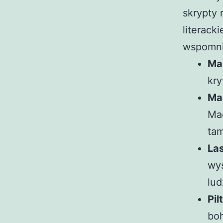
skrypty 
literack
wspomnie
Mar
kry
Ma
Mad
ta
Las
wys
lud
Pil
bo