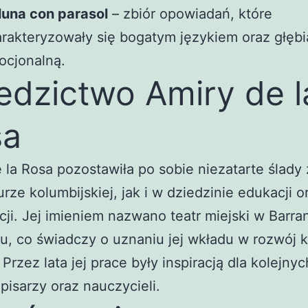
luna con parasol
– zbiór opowiadań, które
rakteryzowały się bogatym językiem oraz głębi
ocjonalną.
edzictwo Amiry de l
sa
 la Rosa pozostawiła po sobie niezatarte ślady
turze kolumbijskiej, jak i w dziedzinie edukacji o
ji. Jej imieniem nazwano teatr miejski w Barran
u, co świadczy o uznaniu jej wkładu w rozwój k
 Przez lata jej prace były inspiracją dla kolejnyc
pisarzy oraz nauczycieli.