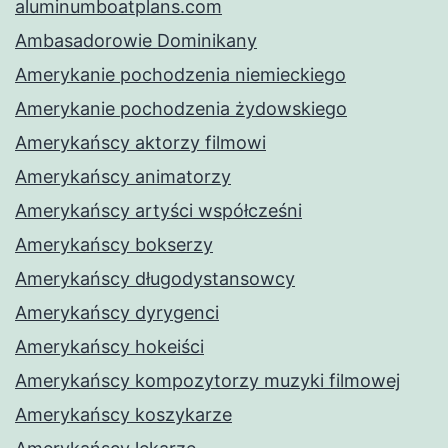
aluminumboatplans.com
Ambasadorowie Dominikany
Amerykanie pochodzenia niemieckiego
Amerykanie pochodzenia żydowskiego
Amerykańscy aktorzy filmowi
Amerykańscy animatorzy
Amerykańscy artyści współcześni
Amerykańscy bokserzy
Amerykańscy długodystansowcy
Amerykańscy dyrygenci
Amerykańscy hokeiści
Amerykańscy kompozytorzy muzyki filmowej
Amerykańscy koszykarze