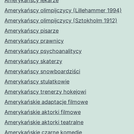
Amerykańscy lekarze
Amerykańscy olimpijczycy (Lillehammer 1994)
Amerykańscy olimpijczycy (Sztokholm 1912)
Amerykańscy pisarze
Amerykańscy prawnicy
Amerykańscy psychoanalitycy
Amerykańscy skaterzy
Amerykańscy snowboardziści
Amerykańscy stulatkowie
Amerykańscy trenerzy hokejowi
Amerykańskie adaptacje filmowe
Amerykańskie aktorki filmowe
Amerykańskie aktorki teatralne
Amerykańskie czarne komedie