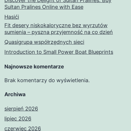
Discover the Delight of Sultan Pralines: Buy
Sultan Pralines Online with Ease
Hasići
Fit desery niskokaloryczne bez wyrzutów
sumienia – pyszna przyjemność na co dzień
Quasigrupa współrzędnych sieci
Introduction to Small Power Boat Blueprints
Najnowsze komentarze
Brak komentarzy do wyświetlenia.
Archiwa
sierpień 2026
lipiec 2026
czerwiec 2026