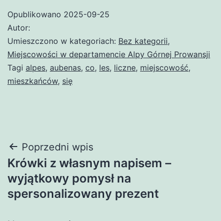
Opublikowano
2025-09-25
Autor:
Umieszczono w kategoriach:
Bez kategorii
,
Miejscowości w departamencie Alpy Górnej Prowansji
Tagi
alpes
,
aubenas
,
co
,
les
,
liczne
,
miejscowość
,
mieszkańców
,
się
Nawigacja
Poprzedni wpis
Krówki z własnym napisem –
wpisu
wyjątkowy pomysł na
spersonalizowany prezent