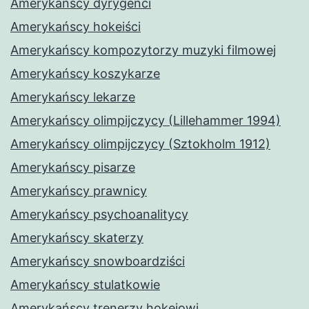
Amerykańscy dyrygenci
Amerykańscy hokeiści
Amerykańscy kompozytorzy muzyki filmowej
Amerykańscy koszykarze
Amerykańscy lekarze
Amerykańscy olimpijczycy (Lillehammer 1994)
Amerykańscy olimpijczycy (Sztokholm 1912)
Amerykańscy pisarze
Amerykańscy prawnicy
Amerykańscy psychoanalitycy
Amerykańscy skaterzy
Amerykańscy snowboardziści
Amerykańscy stulatkowie
Amerykańscy trenerzy hokejowi