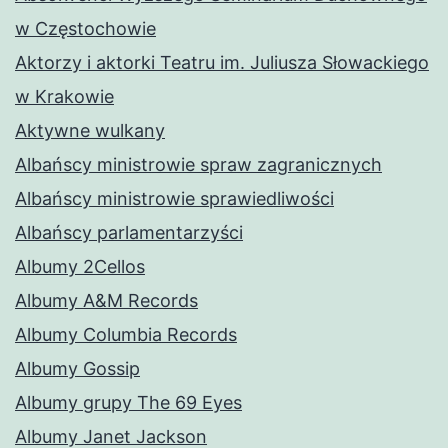
w Częstochowie
Aktorzy i aktorki Teatru im. Juliusza Słowackiego
w Krakowie
Aktywne wulkany
Albańscy ministrowie spraw zagranicznych
Albańscy ministrowie sprawiedliwości
Albańscy parlamentarzyści
Albumy 2Cellos
Albumy A&M Records
Albumy Columbia Records
Albumy Gossip
Albumy grupy The 69 Eyes
Albumy Janet Jackson