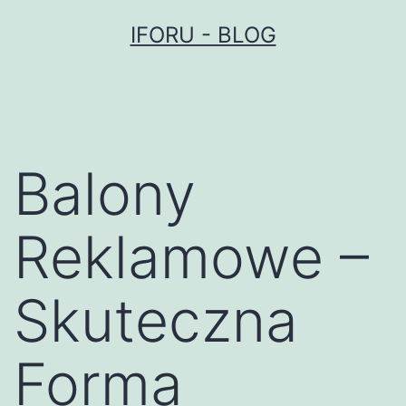
Przejdź
IFORU - BLOG
do
treści
Balony
Reklamowe –
Skuteczna
Forma