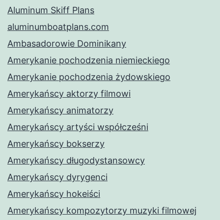
Aluminum Skiff Plans
aluminumboatplans.com
Ambasadorowie Dominikany
Amerykanie pochodzenia niemieckiego
Amerykanie pochodzenia żydowskiego
Amerykańscy aktorzy filmowi
Amerykańscy animatorzy
Amerykańscy artyści współcześni
Amerykańscy bokserzy
Amerykańscy długodystansowcy
Amerykańscy dyrygenci
Amerykańscy hokeiści
Amerykańscy kompozytorzy muzyki filmowej