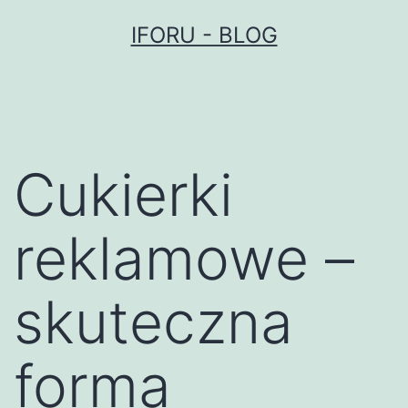
Przejdź
IFORU - BLOG
do
treści
Cukierki
reklamowe –
skuteczna
forma