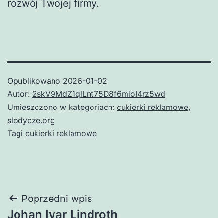
rozwój Twojej firmy.
Opublikowano
2026-01-02
Autor:
2skV9MdZ1qlLnt75D8f6mioI4rz5wd
Umieszczono w kategoriach:
cukierki reklamowe
,
slodycze.org
Tagi
cukierki reklamowe
Nawigacja
Poprzedni wpis
Johan Ivar Lindroth