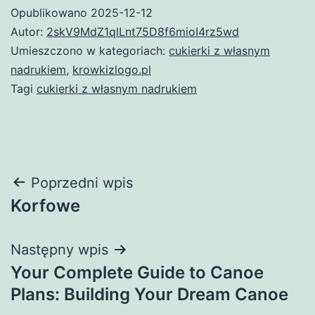
Opublikowano
2025-12-12
Autor:
2skV9MdZ1qlLnt75D8f6mioI4rz5wd
Umieszczono w kategoriach:
cukierki z własnym
nadrukiem
,
krowkizlogo.pl
Tagi
cukierki z własnym nadrukiem
Nawigacja
Poprzedni wpis
Korfowe
wpisu
Następny wpis
Your Complete Guide to Canoe
Plans: Building Your Dream Canoe