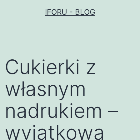
Przejdź
IFORU - BLOG
do
treści
Cukierki z
własnym
nadrukiem –
wyjątkowa