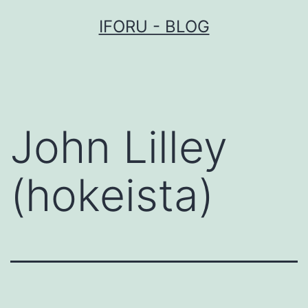
Przejdź
IFORU - BLOG
do
treści
John Lilley
(hokeista)