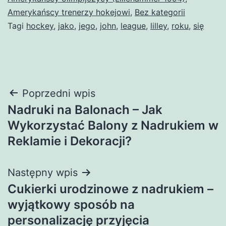
Amerykańscy trenerzy hokejowi
,
Bez kategorii
Tagi
hockey
,
jako
,
jego
,
john
,
league
,
lilley
,
roku
,
się
Nawigacja
Poprzedni wpis
Nadruki na Balonach – Jak
wpisu
Wykorzystać Balony z Nadrukiem w
Reklamie i Dekoracji?
Następny wpis
Cukierki urodzinowe z nadrukiem –
wyjątkowy sposób na
personalizację przyjęcia