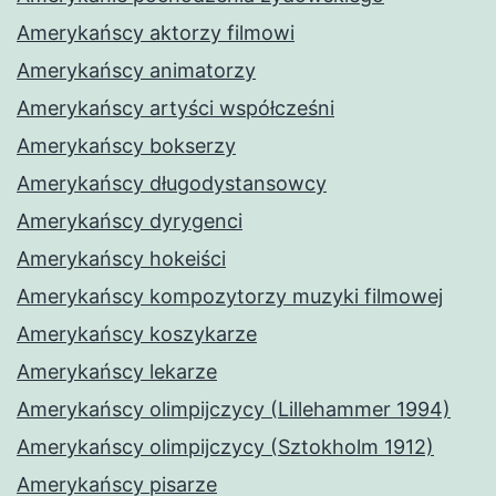
Amerykańscy aktorzy filmowi
Amerykańscy animatorzy
Amerykańscy artyści współcześni
Amerykańscy bokserzy
Amerykańscy długodystansowcy
Amerykańscy dyrygenci
Amerykańscy hokeiści
Amerykańscy kompozytorzy muzyki filmowej
Amerykańscy koszykarze
Amerykańscy lekarze
Amerykańscy olimpijczycy (Lillehammer 1994)
Amerykańscy olimpijczycy (Sztokholm 1912)
Amerykańscy pisarze