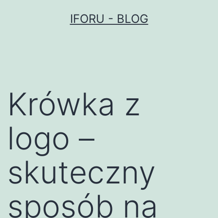
Przejdź
IFORU - BLOG
do
treści
Krówka z
logo –
skuteczny
sposób na