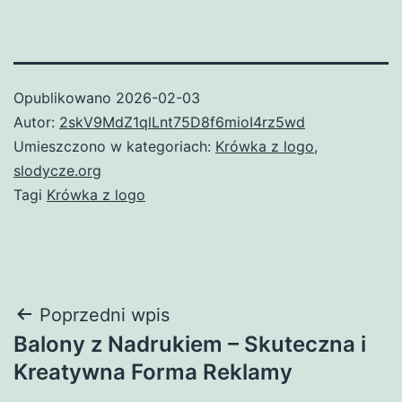
Opublikowano
2026-02-03
Autor:
2skV9MdZ1qlLnt75D8f6mioI4rz5wd
Umieszczono w kategoriach:
Krówka z logo
,
slodycze.org
Tagi
Krówka z logo
Nawigacja
Poprzedni wpis
Balony z Nadrukiem – Skuteczna i
wpisu
Kreatywna Forma Reklamy