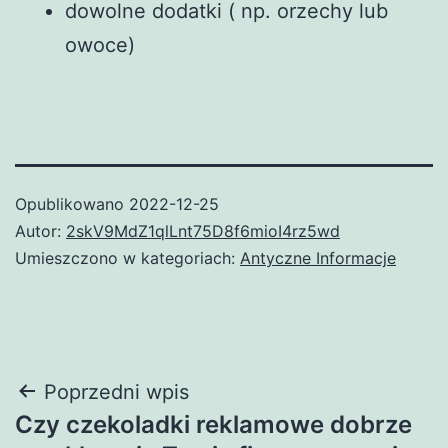
dowolne dodatki ( np. orzechy lub
owoce)
Opublikowano
2022-12-25
Autor:
2skV9MdZ1qlLnt75D8f6mioI4rz5wd
Umieszczono w kategoriach:
Antyczne Informacje
Nawigacja
Poprzedni wpis
Czy czekoladki reklamowe dobrze
wpisu