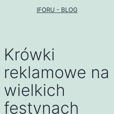
Przejdź
IFORU - BLOG
do
treści
Krówki
reklamowe na
wielkich
festynach